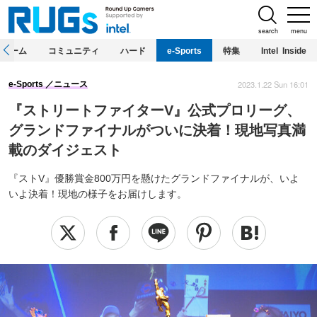
search
menu
ホーム
コミュニティ
ハード
e-Sports
特集
Intel Inside
2023.1.22 Sun 16:01
e-Sports
ニュース
『ストリートファイターV』公式プロリーグ、
グランドファイナルがついに決着！現地写真満
載のダイジェスト
『ストV』優勝賞金800万円を懸けたグランドファイナルが、いよ
いよ決着！現地の様子をお届けします。