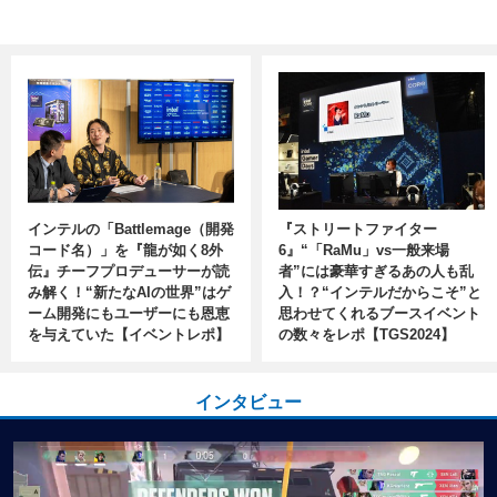
インテルの「Battlemage（開発
『ストリートファイター
コード名）」を『龍が如く8外
6』“「RaMu」vs一般来場
伝』チーフプロデューサーが読
者”には豪華すぎるあの人も乱
み解く！“新たなAIの世界”はゲ
入！？“インテルだからこそ”と
ーム開発にもユーザーにも恩恵
思わせてくれるブースイベント
を与えていた【イベントレポ】
の数々をレポ【TGS2024】
インタビュー