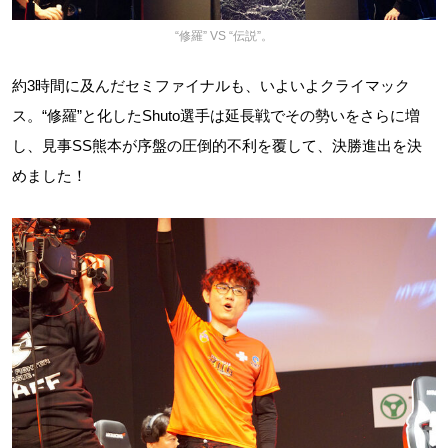
“修羅” VS “伝説”。
約3時間に及んだセミファイナルも、いよいよクライマック
ス。“修羅”と化したShuto選手は延長戦でその勢いをさらに増
し、見事SS熊本が序盤の圧倒的不利を覆して、決勝進出を決
めました！