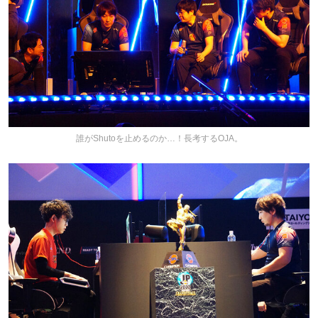
誰がShutoを止めるのか…！長考するOJA。