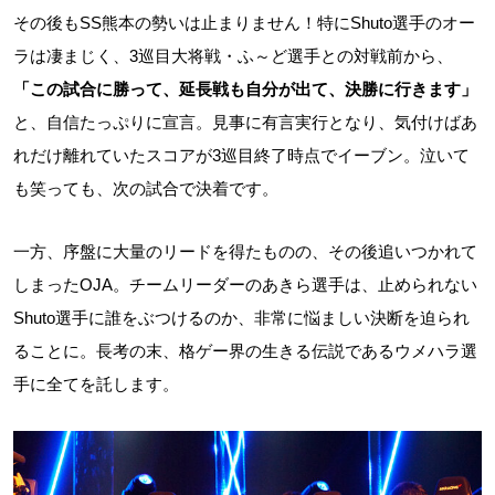
その後もSS熊本の勢いは止まりません！特にShuto選手のオー
ラは凄まじく、3巡目大将戦・ふ～ど選手との対戦前から、
「この試合に勝って、延長戦も自分が出て、決勝に行きます」
と、自信たっぷりに宣言。見事に有言実行となり、気付けばあ
れだけ離れていたスコアが3巡目終了時点でイーブン。泣いて
も笑っても、次の試合で決着です。
一方、序盤に大量のリードを得たものの、その後追いつかれて
しまったOJA。チームリーダーのあきら選手は、止められない
Shuto選手に誰をぶつけるのか、非常に悩ましい決断を迫られ
ることに。長考の末、格ゲー界の生きる伝説であるウメハラ選
手に全てを託します。