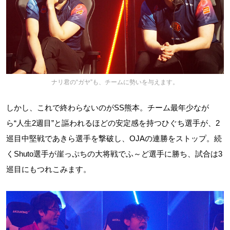
ナリ君の“ガヤ”も、チームに勢いを与えます。
しかし、これで終わらないのがSS熊本。チーム最年少なが
ら“人生2週目”と謳われるほどの安定感を持つひぐち選手が、2
巡目中堅戦であきら選手を撃破し、OJAの連勝をストップ。続
くShuto選手が崖っぷちの大将戦でふ～ど選手に勝ち、試合は3
巡目にもつれこみます。