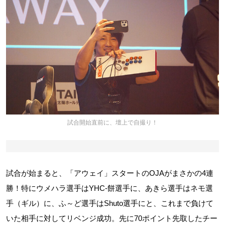
試合開始直前に、壇上で自撮り！
試合が始まると、「アウェイ」スタートのOJAがまさかの4連
勝！特にウメハラ選手はYHC-餅選手に、あきら選手はネモ選
手（ギル）に、ふ～ど選手はShuto選手にと、これまで負けて
いた相手に対してリベンジ成功。先に70ポイント先取したチー