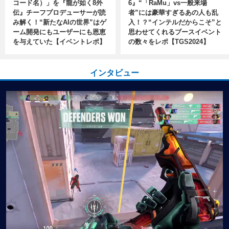
コード名）」を『龍が如く8外
6』“「RaMu」vs一般来場
伝』チーフプロデューサーが読
者”には豪華すぎるあの人も乱
み解く！“新たなAIの世界”はゲ
入！？“インテルだからこそ”と
ーム開発にもユーザーにも恩恵
思わせてくれるブースイベント
を与えていた【イベントレポ】
の数々をレポ【TGS2024】
インタビュー