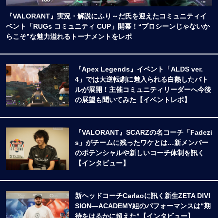
『VALORANT』実況・解説にふり～だ氏を迎えたコミュニティイ
ベント「RUGs コミュニティ CUP」開幕！“プロシーンじゃないか
らこそ”な魅力溢れるトーナメントをレポ
『Apex Legends』イベント「ALDS ver.
4」では大逆転劇に魅入られる白熱したバト
ルが展開！主催コミュニティリーダーへ今後
の展望も聞いてみた【イベントレポ】
『VALORANT』SCARZの名コーチ「Fadezi
s」がチームに残ったワケとは…新メンバー
のポテンシャルや新しいコーチ体制を訊く
【インタビュー】
新ヘッドコーチCarlaoに訊く新生ZETA DIVI
SION―ACADEMY組のパフォーマンスは“期
待をはるかに超えた”【インタビュー】