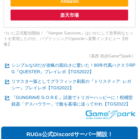
Amazon
楽天市場
ついに正式配信開始！『Vampire Survivors』はいかにして世界的なヒッ
トを実現したのか。パブリッシングのponcleへ直撃インタビュー【特
集】
《葛西 祝@Game*Spark》
シンプルなUIだが攻略の面白さに驚いた！80年代風ハクスラRP
G『QUESTER』プレイレポ【TGS2022】
リマスター版としてグラフィック刷新の『トリスティア: レガ
シー』プレイレポ【TGS2022】
『GUNGRAVE G.O.R.E.』試遊でトリガーハッピーに！棺桶型
銃器「デスハウラー」で敵を墓場に送ってやれ【TGS2022】
RUGs公式Discordサーバー開設！