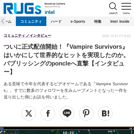
search
menu
ホーム
コミュニティ
ハード
e-Sports
特集
Intel Inside
2022.10.21 Fri 9:43
コミュニティ
インタビュー
ついに正式配信開始！『Vampire Survivors』
はいかにして世界的なヒットを実現したのか。
パブリッシングのponcleへ直撃【インタビュ
ー】
ある意味で今年を代表するビデオゲームである『Vampire Survivor
s』。すでに数多のフォロワーを生みムーブメントとなった一作を
送り出した側にお話を伺いました。