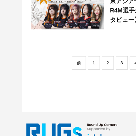
東アジア予
R4M選
タビュー
前
1
2
3