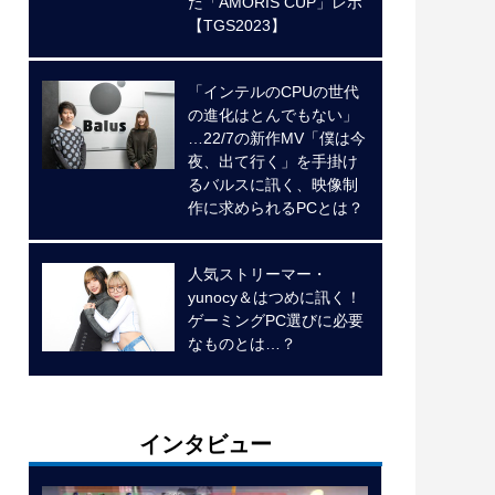
た「AMORIS CUP」レポ
【TGS2023】
「インテルのCPUの世代
の進化はとんでもない」
…22/7の新作MV「僕は今
夜、出て行く」を手掛け
るバルスに訊く、映像制
作に求められるPCとは？
人気ストリーマー・
yunocy＆はつめに訊く！
ゲーミングPC選びに必要
なものとは…？
インタビュー