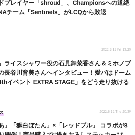
プレイヤー「shroud」、Championsへの道絶
Aチーム「Sentinels」がLCQから敗退
2022.8.12 Fri 13:20
』ライスシャワー役の石見舞菜香さん＆ミホノブ
の長谷川育美さんへインタビュー！愛バはドーム
thイベント EXTRA STAGE」をどう走り抜ける
ス
2022.8.11 Thu 20:39
あ」「獅白ぼたん」×「レッドブル」 コラボが8
より開催！商品購入で“描きおろしステッカー”も