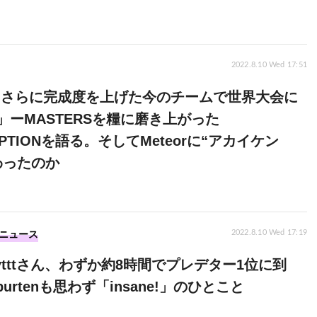
2022.8.10 Wed 17:51
aly「さらに完成度を上げた今のチームで世界大会に
」ーMASTERSを糧に磨き上がった
EPTIONを語る。そしてMeteorに“アカイケン
わったのか
ニュース
2022.8.10 Wed 17:19
eekytttさん、わずか約8時間でプレデター1位に到
burtenも思わず「insane!」のひとこと