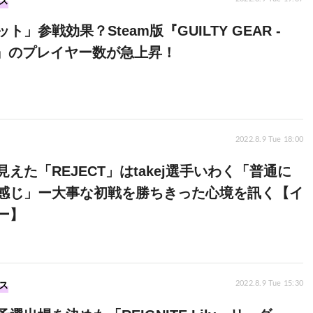
ス
ト」参戦効果？Steam版『GUILTY GEAR -
E-』のプレイヤー数が急上昇！
2022.8.9 Tue 18:00
えた「REJECT」はtakej選手いわく「普通に
感じ」ー大事な初戦を勝ちきった心境を訊く【イ
ー】
ス
2022.8.9 Tue 15:30