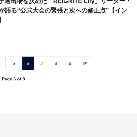
選出場を決めた「REIGNITE Lily」リーダー・
手が語る“公式大会の緊張と次への修正点”【イン
】
4
5
6
7
8
9
次
Page 6 of 9