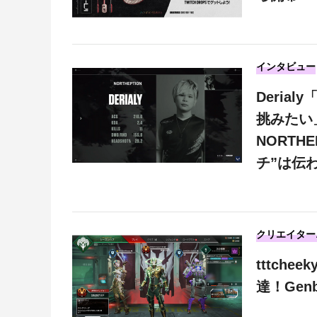
インタビュー
Deri
挑みたい
NORTH
チ”は伝
クリエイター
tttch
達！Gen