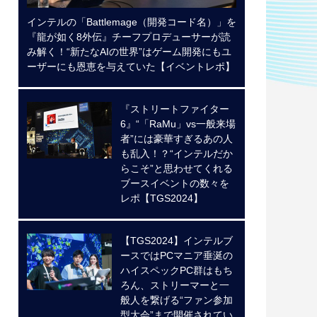
インテルの「Battlemage（開発コード名）」を
『龍が如く8外伝』チーフプロデューサーが読
み解く！“新たなAIの世界”はゲーム開発にもユ
ーザーにも恩恵を与えていた【イベントレポ】
『ストリートファイター
6』“「RaMu」vs一般来場
者”には豪華すぎるあの人
も乱入！？“インテルだか
らこそ”と思わせてくれる
ブースイベントの数々を
レポ【TGS2024】
【TGS2024】インテルブ
ースではPCマニア垂涎の
ハイスペックPC群はもち
ろん、ストリーマーと一
般人を繋げる“ファン参加
型大会”まで開催されてい