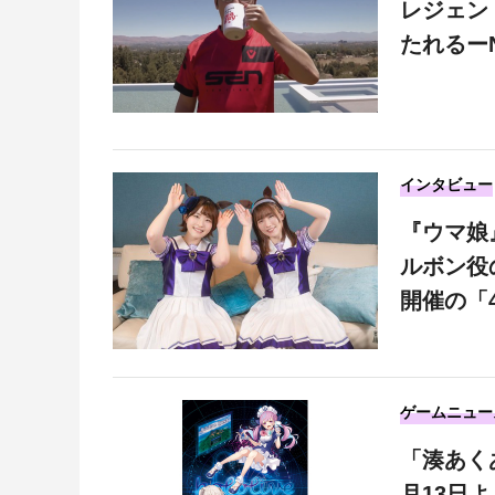
レジェンド
たれるーN
インタビュー
『ウマ娘
ルボン役
開催の「4
ゲームニュー
「湊あく
月13日