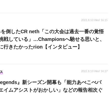
2022.8.10 Wed 16:15
Gを倒したCR neth「この大会は過去一番の覚悟
挑戦している」…Championsへ馳せる思いと、
に行きたかったrion【インタビュー】
ス
2022.8.10 Wed 14:27
 Legends』新シーズン開幕も「能力あべこべバ
エイムアシストがおかしい」などの報告相次ぐ