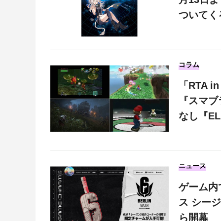
ついてく
コラム
「RTA 
『スマブ
なし『EL
ニュース
ゲーム内
ス シージ』
ら開幕