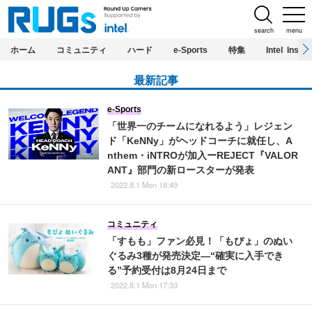
search
menu
ホーム
コミュニティ
ハード
e-Sports
特集
Intel Inside
最新記事
e-Sports
「世界一のチームになれるよう」レジェン
ド「KeNNy」がヘッドコーチに就任し、A
nthem・iNTROが加入ーREJECT『VALOR
ANT』部門の新ロースターが発表
2022.8.1 Mon 18:49
コミュニティ
「すもも」ファン必見！「もぴょ」のぬい
ぐるみ3種が発売決定―“確実に入手でき
る”予約受付は8月24日まで
2022.8.1 Mon 17:33