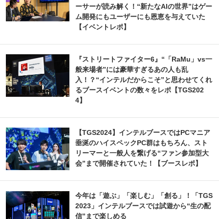
ーサーが読み解く！“新たなAIの世界”はゲー
ム開発にもユーザーにも恩恵を与えていた
【イベントレポ】
『ストリートファイター6』“「RaMu」vs一
般来場者”には豪華すぎるあの人も乱
入！？“インテルだからこそ”と思わせてくれ
るブースイベントの数々をレポ【TGS202
4】
【TGS2024】インテルブースではPCマニア
垂涎のハイスペックPC群はもちろん、スト
リーマーと一般人を繋げる“ファン参加型大
会”まで開催されていた！【ブースレポ】
今年は「遊ぶ」「楽しむ」「創る」！「TGS
2023」インテルブースでは試遊から“生の配
信”まで楽しめる