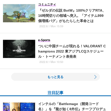
コミュニティ
『ゼルダの伝説 BotW』100%クリアRTA、
16時間切りの領域へ突入。「アイテム999
個増殖バグ」がもたらした革命とは
2022.8.1 Mon 15:59
e-Sports
ついに中国チームが現れる！VALORANT C
hampions 2022 東アジアLCQスケジュー
ル・トーナメント表発表
2022.8.1 Mon 10:50
もっと見る
注目記事
インテルの「Battlemage（開発コード
名）」を『龍が如く8外伝』チーフプロデュ