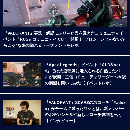
『VALORANT』実況・解説にふり～だ氏を迎えたコミュニティイ
ベント「RUGs コミュニティ CUP」開幕！“プロシーンじゃないか
らこそ”な魅力溢れるトーナメントをレポ
『Apex Legends』イベント「ALDS ver.
4」では大逆転劇に魅入られる白熱したバト
ルが展開！主催コミュニティリーダーへ今後
の展望も聞いてみた【イベントレポ】
『VALORANT』SCARZの名コーチ「Fadezi
s」がチームに残ったワケとは…新メンバー
のポテンシャルや新しいコーチ体制を訊く
【インタビュー】