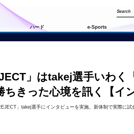
ハード
e-Sports
ECT」はtakej選手いわ
勝ちきった心境を訊く【イ
した「REJECT」takej選手にインタビューを実施。新体制で実