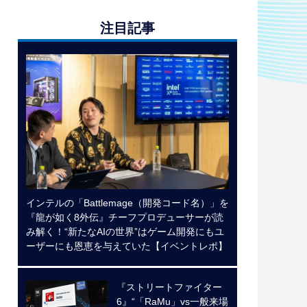
注目記事
インテルの「Battlemage（開発コード名）」を
『龍が如く8外伝』チーフプロデューサーが読
み解く！“新たなAIの世界”はゲーム開発にもユ
ーザーにも恩恵を与えていた【イベントレポ】
『ストリートファイター
6』“「RaMu」vs一般来場