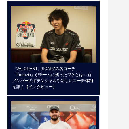
『VALORANT』SCARZの名コーチ
「Fadezis」がチームに残ったワケとは…新
メンバーのポテンシャルや新しいコーチ体制
を訊く【インタビュー】