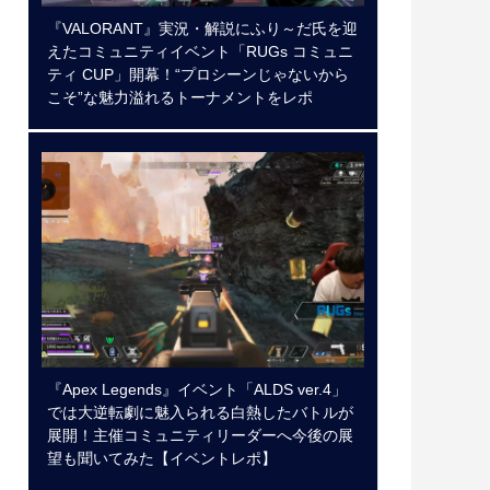
『VALORANT』実況・解説にふり～だ氏を迎
えたコミュニティイベント「RUGs コミュニ
ティ CUP」開幕！“プロシーンじゃないから
こそ”な魅力溢れるトーナメントをレポ
『Apex Legends』イベント「ALDS ver.4」
では大逆転劇に魅入られる白熱したバトルが
展開！主催コミュニティリーダーへ今後の展
望も聞いてみた【イベントレポ】