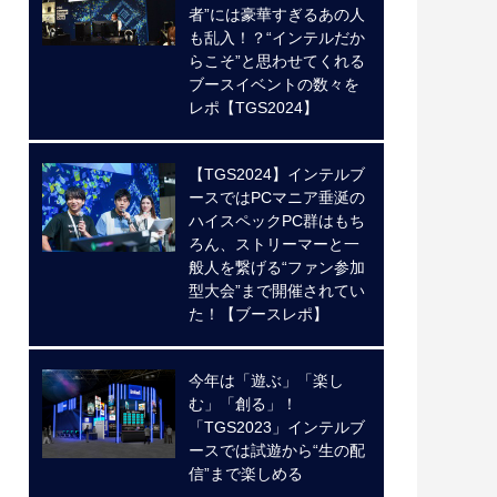
者”には豪華すぎるあの人
も乱入！？“インテルだか
らこそ”と思わせてくれる
ブースイベントの数々を
レポ【TGS2024】
【TGS2024】インテルブ
ースではPCマニア垂涎の
ハイスペックPC群はもち
ろん、ストリーマーと一
般人を繋げる“ファン参加
型大会”まで開催されてい
た！【ブースレポ】
今年は「遊ぶ」「楽し
む」「創る」！
「TGS2023」インテルブ
ースでは試遊から“生の配
信”まで楽しめる