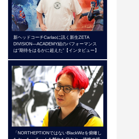
新ヘッドコーチCarlaoに訊く新生ZETA
DIVISION―ACADEMY組のパフォーマンス
は“期待をはるかに超えた”【インタビュー】
「NORTHEPTIONではないBlackWizを俯瞰し