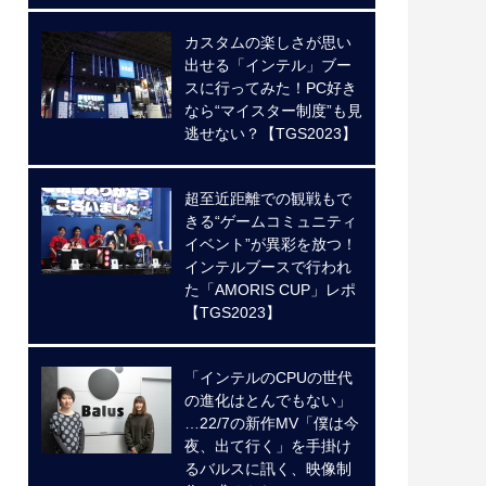
カスタムの楽しさが思い
出せる「インテル」ブー
スに行ってみた！PC好き
なら“マイスター制度”も見
逃せない？【TGS2023】
超至近距離での観戦もで
きる“ゲームコミュニティ
イベント”が異彩を放つ！
インテルブースで行われ
た「AMORIS CUP」レポ
【TGS2023】
「インテルのCPUの世代
の進化はとんでもない」
…22/7の新作MV「僕は今
夜、出て行く」を手掛け
るバルスに訊く、映像制