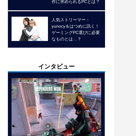
作に求められるPCとは？
人気ストリーマー・
yunocy＆はつめに訊く！
ゲーミングPC選びに必要
なものとは…？
インタビュー