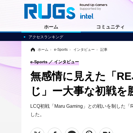
ホーム
コミュニティ
アクセスランキング
ホーム
›
e-Sports
›
インタビュー
›
記事
e-Sports
インタビュー
無感情に見えた「REJ
じ」ー大事な初戦を
LCQ初戦「Maru Gaming」との戦いを制
した。