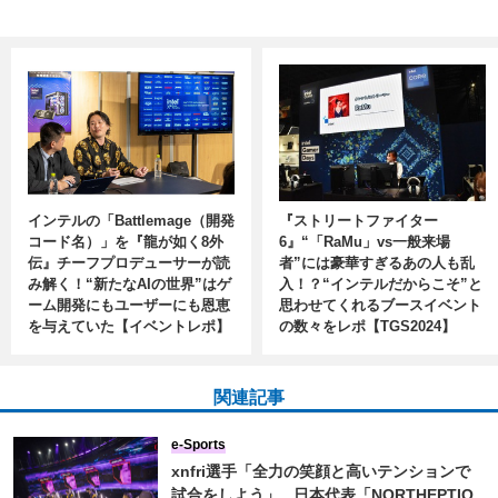
インテルの「Battlemage（開発
『ストリートファイター
コード名）」を『龍が如く8外
6』“「RaMu」vs一般来場
伝』チーフプロデューサーが読
者”には豪華すぎるあの人も乱
み解く！“新たなAIの世界”はゲ
入！？“インテルだからこそ”と
ーム開発にもユーザーにも恩恵
思わせてくれるブースイベント
を与えていた【イベントレポ】
の数々をレポ【TGS2024】
関連記事
e-Sports
xnfri選手「全力の笑顔と高いテンションで
試合をしよう」...日本代表「NORTHEPTIO