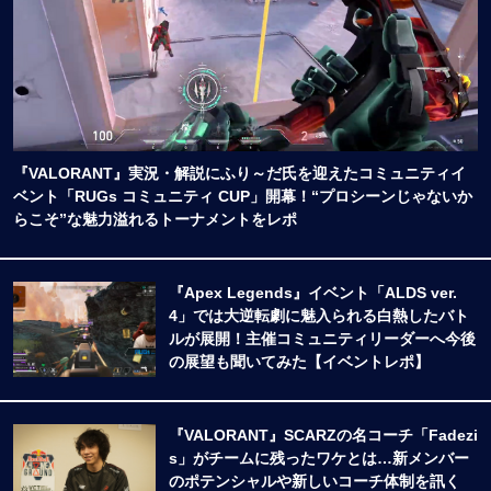
『VALORANT』実況・解説にふり～だ氏を迎えたコミュニティイ
ベント「RUGs コミュニティ CUP」開幕！“プロシーンじゃないか
らこそ”な魅力溢れるトーナメントをレポ
『Apex Legends』イベント「ALDS ver.
4」では大逆転劇に魅入られる白熱したバト
ルが展開！主催コミュニティリーダーへ今後
の展望も聞いてみた【イベントレポ】
『VALORANT』SCARZの名コーチ「Fadezi
s」がチームに残ったワケとは…新メンバー
のポテンシャルや新しいコーチ体制を訊く