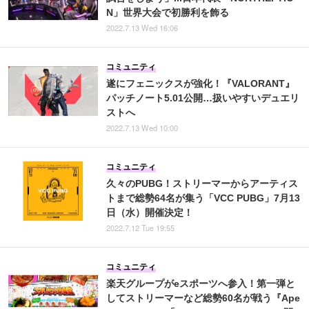
N」世界大会で初勝利を飾る
2022.7.13 Wed 16:06
コミュニティ
遂にフェニックスが強化！『VALORANT』
パッチノート5.01公開…扱いやすいデュエリ
ストへ
2022.7.13 Wed 10:00
コミュニティ
久々のPUBG！ストリーマーからアーティス
トまで総勢64名が集う「VCC PUBG」7月13
日（水）開催決定！
2022.7.12 Tue 19:55
コミュニティ
楽天グループがeスポーツへ参入！第一弾と
してストリーマーなど総勢60名が戦う『Ape