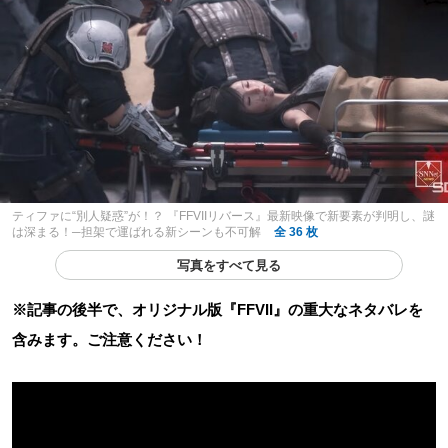
ティファに“別人疑惑”が！？ 『FFVIIリバース』最新映像で新要素が判明し、謎
は深まる！─担架で運ばれる新シーンも不可解
全 36 枚
写真をすべて見る
※記事の後半で、オリジナル版『FFVII』の重大なネタバレを
含みます。ご注意ください！