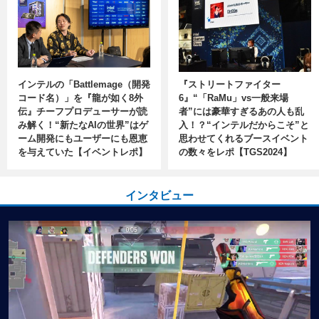
インテルの「Battlemage（開発
『ストリートファイター
コード名）」を『龍が如く8外
6』“「RaMu」vs一般来場
伝』チーフプロデューサーが読
者”には豪華すぎるあの人も乱
み解く！“新たなAIの世界”はゲ
入！？“インテルだからこそ”と
ーム開発にもユーザーにも恩恵
思わせてくれるブースイベント
を与えていた【イベントレポ】
の数々をレポ【TGS2024】
インタビュー