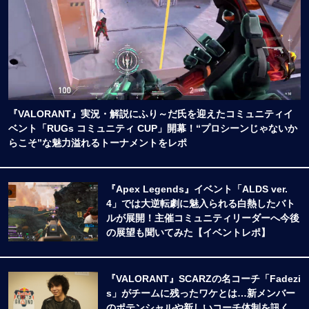
『VALORANT』実況・解説にふり～だ氏を迎えたコミュニティイ
ベント「RUGs コミュニティ CUP」開幕！“プロシーンじゃないか
らこそ”な魅力溢れるトーナメントをレポ
『Apex Legends』イベント「ALDS ver.
4」では大逆転劇に魅入られる白熱したバト
ルが展開！主催コミュニティリーダーへ今後
の展望も聞いてみた【イベントレポ】
『VALORANT』SCARZの名コーチ「Fadezi
s」がチームに残ったワケとは…新メンバー
のポテンシャルや新しいコーチ体制を訊く