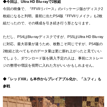
◆今回は、Ultra HD Blu-rayで2枚組
今回の映像で、『FFVIIリバース』のパッケージ版がディスク2
枚組になると判明。最初に出たPS4版『FFVIIリメイク』も2枚
組だったので、その構成を引き続き行う形となります。
ただし、PS4はBlu-rayディスクですが、PS5はUltra HD Blu-ray
に対応。最大容量が違うため、枚数こそ同じですが、PS4版の
2枚組と比べてもそのデータ量は更に膨れ上がったと見ていい
でしょう。ダウンロード版を購入予定の人は、事前にストレー
ジの整理や増設を視野に入れた方がいいかもしれません。
◆「レッドXIII」も本作からプレイアブル化か、「ユフィ」も
参戦