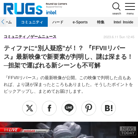
search
menu
ホーム
コミュニティ
ハード
e-Sports
特集
Intel Inside
2023.6.11 Sun 12:45
コミュニティ
ゲームニュース
ティファに“別人疑惑”が！？ 『FFVIIリバー
ス』最新映像で新要素が判明し、謎は深まる！
─担架で運ばれる新シーンも不可解
『FFVIIリバース』の最新映像が公開。この映像で判明した点もあ
れば、より謎が深まったところもありました。そうしたポイントを
ピックアップし、まとめてお届けします。