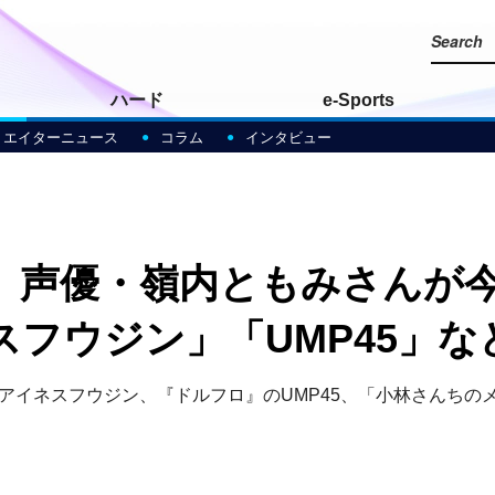
ハード
e-Sports
リエイターニュース
コラム
インタビュー
、声優・嶺内ともみさんが
フウジン」「UMP45」な
』のアイネスフウジン、『ドルフロ』のUMP45、「小林さんち