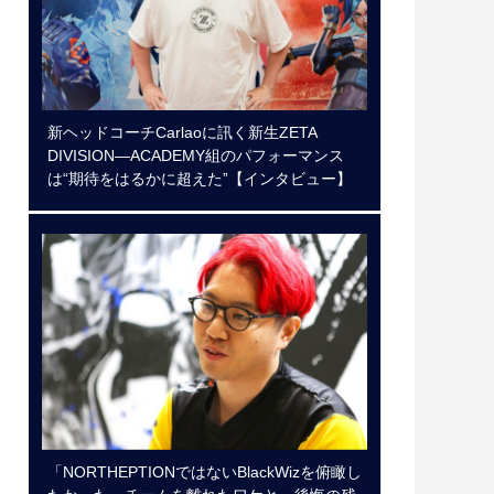
新ヘッドコーチCarlaoに訊く新生ZETA
DIVISION―ACADEMY組のパフォーマンス
は“期待をはるかに超えた”【インタビュー】
「NORTHEPTIONではないBlackWizを俯瞰し