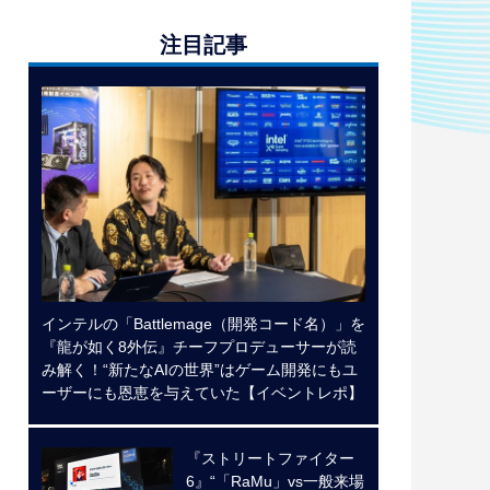
注目記事
インテルの「Battlemage（開発コード名）」を
『龍が如く8外伝』チーフプロデューサーが読
み解く！“新たなAIの世界”はゲーム開発にもユ
ーザーにも恩恵を与えていた【イベントレポ】
『ストリートファイター
6』“「RaMu」vs一般来場