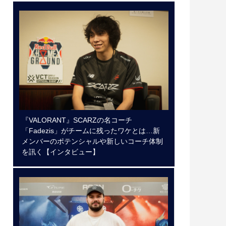
『VALORANT』SCARZの名コーチ
「Fadezis」がチームに残ったワケとは…新
メンバーのポテンシャルや新しいコーチ体制
を訊く【インタビュー】