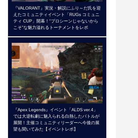
『VALORANT』実況・解説にふり～だ氏を迎
えたコミュニティイベント「RUGs コミュニ
ティ CUP」開幕！“プロシーンじゃないから
こそ”な魅力溢れるトーナメントをレポ
『Apex Legends』イベント「ALDS ver.4」
では大逆転劇に魅入られる白熱したバトルが
展開！主催コミュニティリーダーへ今後の展
望も聞いてみた【イベントレポ】