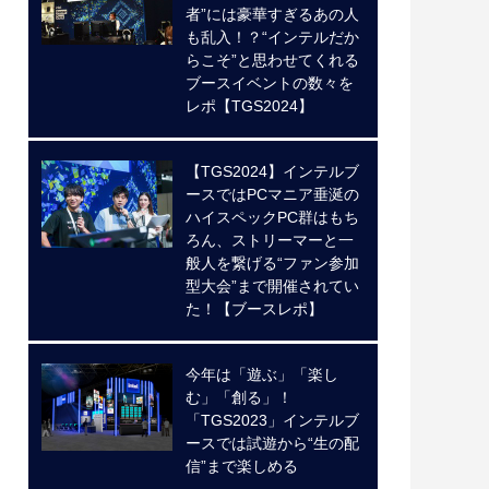
者”には豪華すぎるあの人
も乱入！？“インテルだか
らこそ”と思わせてくれる
ブースイベントの数々を
レポ【TGS2024】
【TGS2024】インテルブ
ースではPCマニア垂涎の
ハイスペックPC群はもち
ろん、ストリーマーと一
般人を繋げる“ファン参加
型大会”まで開催されてい
た！【ブースレポ】
今年は「遊ぶ」「楽し
む」「創る」！
「TGS2023」インテルブ
ースでは試遊から“生の配
信”まで楽しめる