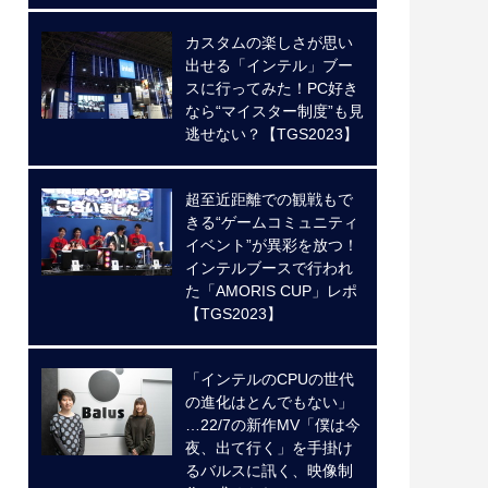
カスタムの楽しさが思い
出せる「インテル」ブー
スに行ってみた！PC好き
なら“マイスター制度”も見
逃せない？【TGS2023】
超至近距離での観戦もで
きる“ゲームコミュニティ
イベント”が異彩を放つ！
インテルブースで行われ
た「AMORIS CUP」レポ
【TGS2023】
「インテルのCPUの世代
の進化はとんでもない」
…22/7の新作MV「僕は今
夜、出て行く」を手掛け
るバルスに訊く、映像制