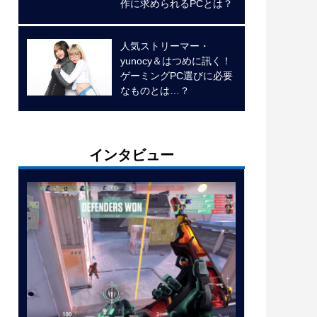
作に求められるPCとは？
人気ストリーマー・
yunocy＆はつめに訊く！
ゲーミングPC選びに必要
なものとは…？
インタビュー