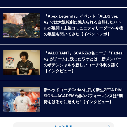
『Apex Legends』イベント「ALDS ver.
4」では大逆転劇に魅入られる白熱したバト
ルが展開！主催コミュニティリーダーへ今後
の展望も聞いてみた【イベントレポ】
『VALORANT』SCARZの名コーチ「Fadezi
s」がチームに残ったワケとは…新メンバー
のポテンシャルや新しいコーチ体制を訊く
【インタビュー】
新ヘッドコーチCarlaoに訊く新生ZETA DIVI
SION―ACADEMY組のパフォーマンスは“期
待をはるかに超えた”【インタビュー】
もっと見る