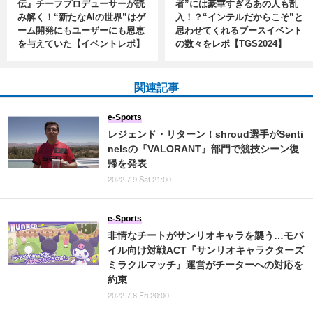
伝』チーフプロデューサーが読
者”には豪華すぎるあの人も乱
み解く！“新たなAIの世界”はゲ
入！？“インテルだからこそ”と
ーム開発にもユーザーにも恩恵
思わせてくれるブースイベント
を与えていた【イベントレポ】
の数々をレポ【TGS2024】
関連記事
e-Sports
レジェンド・リターン！shroud選手がSenti
nelsの『VALORANT』部門で競技シーン復
帰を発表
2022.7.9 Sat 21:00
e-Sports
非情なチートがサンリオキャラを襲う…モバ
イル向け対戦ACT『サンリオキャラクターズ
ミラクルマッチ』運営がチーターへの対応を
約束
2022.7.8 Fri 20:00