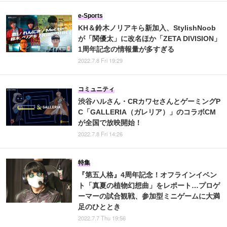
e-Sports
KH＆鈴木ノリアキら新加入、StylishNoob
が「関優太」に改名ほか「ZETA DIVISION」
1周年記念の情報量が多すぎる
2022.7.8 Fri 19:29
コミュニティ
渋谷ハルさん・CRカワセさんとゲーミングP
C「GALLERIA（ガレリア）」のコラボCM
が全国で放映開始！
2022.7.8 Fri 14:26
特集
『第五人格』4周年記念！オフラインイベン
ト「真夏の植物幻想曲」をレポート…プロゲ
ーマーの試合観戦、参加型ミニゲームに大満
足のひととき
2022.7.7 Thu 19:56