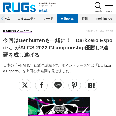
search
menu
ホーム
コミュニティ
ハード
e-Sports
特集
Intel Inside
2022.7.11 Mon 12:13
e-Sports
ニュース
今回はGenburtenも一緒に！「DarkZero Espo
rts」がALGS 2022 Championship優勝し2連
覇を成し遂げる
日本の「FNATIC」は総合成績4位。ポイントレースでは「DarkZer
o Esports」を上回る大健闘を見せました。