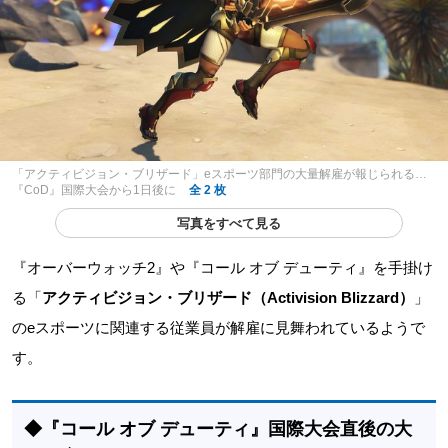
「アクティビジョン・ブリザード」eスポーツ部門の大量解雇が報じられる…
『CoD』国際大会から1日後に
全 2 枚
写真をすべて見る
『オーバーウォッチ2』や『コール オブ デューティ』を手掛け
る「
アクティビジョン・ブリザード（Activision Blizzard）
」
のeスポーツに関連する従業員が解雇に見舞われているようで
す。
◆『コール オブ デューティ』国際大会直後の大