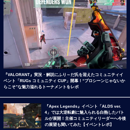
『VALORANT』実況・解説にふり～だ氏を迎えたコミュニティイ
ベント「RUGs コミュニティ CUP」開幕！“プロシーンじゃないか
らこそ”な魅力溢れるトーナメントをレポ
『Apex Legends』イベント「ALDS ver.
4」では大逆転劇に魅入られる白熱したバト
ルが展開！主催コミュニティリーダーへ今後
の展望も聞いてみた【イベントレポ】