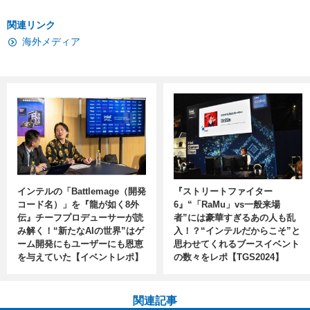
関連リンク
海外メディア
インテルの「Battlemage（開発
『ストリートファイター
コード名）」を『龍が如く8外
6』“「RaMu」vs一般来場
伝』チーフプロデューサーが読
者”には豪華すぎるあの人も乱
み解く！“新たなAIの世界”はゲ
入！？“インテルだからこそ”と
ーム開発にもユーザーにも恩恵
思わせてくれるブースイベント
を与えていた【イベントレポ】
の数々をレポ【TGS2024】
関連記事