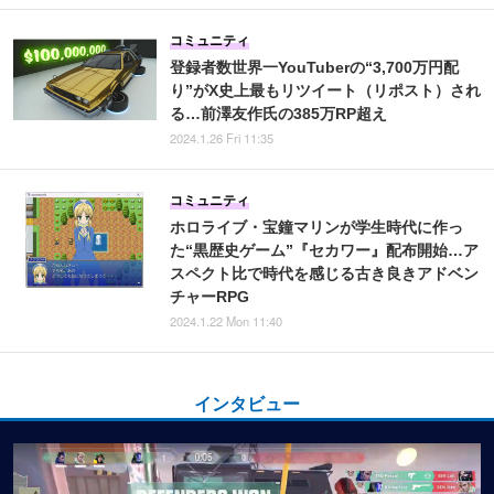
コミュニティ
登録者数世界一YouTuberの“3,700万円配
り”がX史上最もリツイート（リポスト）され
る…前澤友作氏の385万RP超え
2024.1.26 Fri 11:35
コミュニティ
ホロライブ・宝鐘マリンが学生時代に作っ
た“黒歴史ゲーム”『セカワー』配布開始…ア
スペクト比で時代を感じる古き良きアドベン
チャーRPG
2024.1.22 Mon 11:40
インタビュー