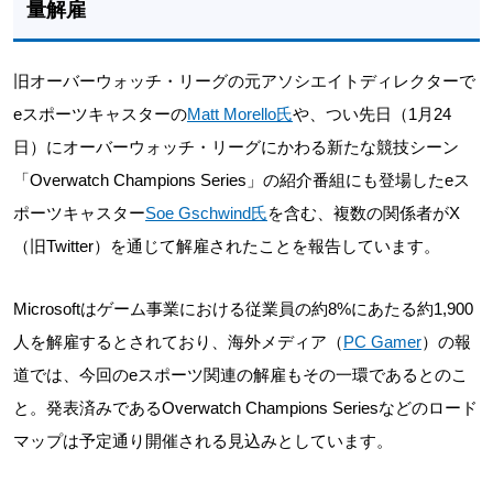
量解雇
旧オーバーウォッチ・リーグの元アソシエイトディレクターで
eスポーツキャスターの
Matt Morello氏
や、つい先日（1月24
日）にオーバーウォッチ・リーグにかわる新たな競技シーン
「Overwatch Champions Series」の紹介番組にも登場したeス
ポーツキャスター
Soe Gschwind氏
を含む、複数の関係者がX
（旧Twitter）を通じて解雇されたことを報告しています。
Microsoftはゲーム事業における従業員の約8%にあたる約1,900
人を解雇するとされており、海外メディア（
PC Gamer
）の報
道では、今回のeスポーツ関連の解雇もその一環であるとのこ
と。発表済みであるOverwatch Champions Seriesなどのロード
マップは予定通り開催される見込みとしています。