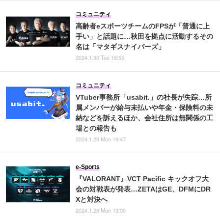
コミュニティ
高齢者eスポーツチームのFPSが「普通に上
手い」と話題に…秋田を拠点に活動するその
名は「マタギスナイパーズ」
2024.1.30 Tue 18:55
コミュニティ
VTuber事務所「usabit.」の社長が失踪…所
属メンバーが給与未払いや年金・保険料の未
納などを訴えるほか、会社住所は無関係の工
場との報告も
2024.1.29 Mon 19:47
e-Sports
『VALORANT』VCT Pacific キックオフ大
会の対戦表が発表…ZETAはGE、DFMにDR
Xと対決へ
2024.1.29 Mon 13:00