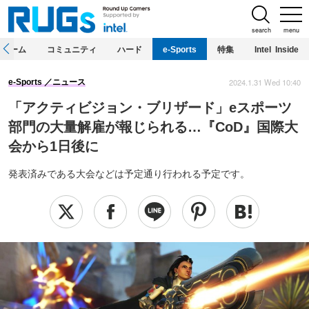
search
menu
ホーム
コミュニティ
ハード
e-Sports
特集
Intel Inside
2024.1.31 Wed 10:40
e-Sports
ニュース
「アクティビジョン・ブリザード」eスポーツ
部門の大量解雇が報じられる…『CoD』国際大
会から1日後に
発表済みである大会などは予定通り行われる予定です。