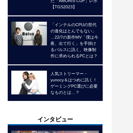
た「AMORIS CUP」レポ
【TGS2023】
「インテルのCPUの世代
の進化はとんでもない」
…22/7の新作MV「僕は今
夜、出て行く」を手掛け
るバルスに訊く、映像制
作に求められるPCとは？
人気ストリーマー・
yunocy＆はつめに訊く！
ゲーミングPC選びに必要
なものとは…？
インタビュー