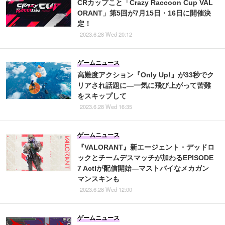
CRカップこと「Crazy Raccoon Cup VAL
ORANT」第5回が7月15日・16日に開催決
定！
2023.6.28 Wed 20:12
ゲームニュース
高難度アクション『Only Up!』が33秒でク
リアされ話題に―一気に飛び上がって苦難
をスキップして
2023.6.28 Wed 16:35
ゲームニュース
『VALORANT』新エージェント・デッドロ
ックとチームデスマッチが加わるEPISODE
7 ActIが配信開始―マストバイなメカガン
マンスキンも
2023.6.28 Wed 12:00
ゲームニュース