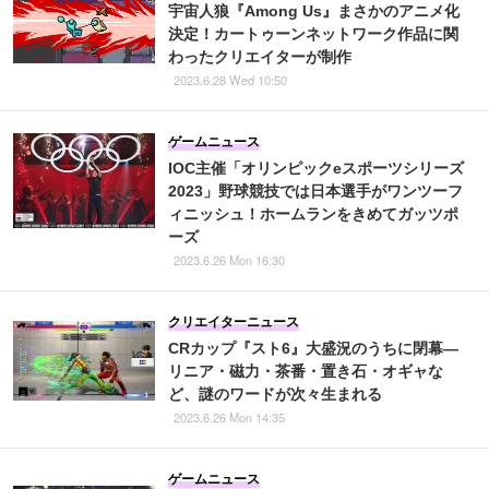
宇宙人狼『Among Us』まさかのアニメ化
決定！カートゥーンネットワーク作品に関
わったクリエイターが制作
2023.6.28 Wed 10:50
ゲームニュース
IOC主催「オリンピックeスポーツシリーズ
2023」野球競技では日本選手がワンツーフ
ィニッシュ！ホームランをきめてガッツポ
ーズ
2023.6.26 Mon 16:30
クリエイターニュース
CRカップ『スト6』大盛況のうちに閉幕―
リニア・磁力・茶番・置き石・オギャな
ど、謎のワードが次々生まれる
2023.6.26 Mon 14:35
ゲームニュース