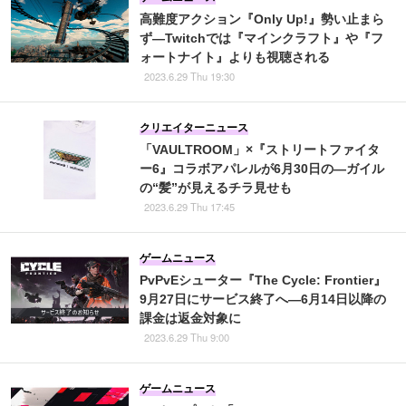
高難度アクション『Only Up!』勢い止まら
ず―Twitchでは『マインクラフト』や『フ
ォートナイト』よりも視聴される
2023.6.29 Thu 19:30
クリエイターニュース
「VAULTROOM」×『ストリートファイタ
ー6』コラボアパレルが6月30日の―ガイル
の“髪”が見えるチラ見せも
2023.6.29 Thu 17:45
ゲームニュース
PvPvEシューター『The Cycle: Frontier』
9月27日にサービス終了へ―6月14日以降の
課金は返金対象に
2023.6.29 Thu 9:00
ゲームニュース