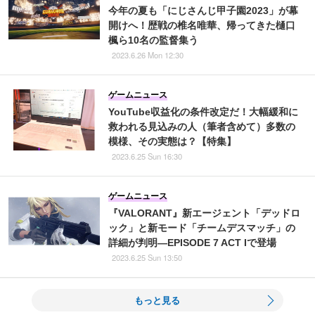
今年の夏も「にじさんじ甲子園2023」が幕
開けへ！歴戦の椎名唯華、帰ってきた樋口
楓ら10名の監督集う
2023.6.26 Mon 12:30
ゲームニュース
YouTube収益化の条件改定だ！大幅緩和に
救われる見込みの人（筆者含めて）多数の
模様、その実態は？【特集】
2023.6.25 Sun 16:30
ゲームニュース
『VALORANT』新エージェント「デッドロ
ック」と新モード「チームデスマッチ」の
詳細が判明―EPISODE 7 ACT Iで登場
2023.6.25 Sun 13:50
もっと見る