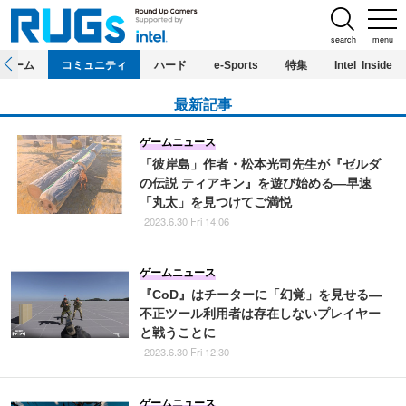
search
menu
ホーム
コミュニティ
ハード
e-Sports
特集
Intel Inside
最新記事
ゲームニュース
「彼岸島」作者・松本光司先生が『ゼルダ
の伝説 ティアキン』を遊び始める―早速
「丸太」を見つけてご満悦
2023.6.30 Fri 14:06
ゲームニュース
『CoD』はチーターに「幻覚」を見せる―
不正ツール利用者は存在しないプレイヤー
と戦うことに
2023.6.30 Fri 12:30
ゲームニュース