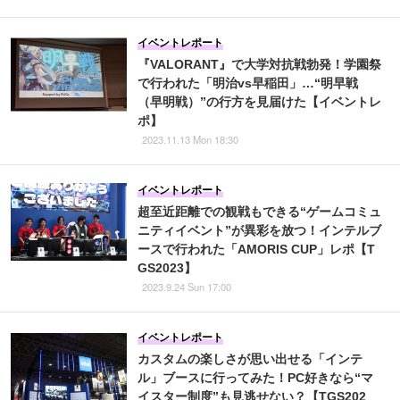
イベントレポート
『VALORANT』で大学対抗戦勃発！学園祭
で行われた「明治vs早稲田」…“明早戦
（早明戦）”の行方を見届けた【イベントレ
ポ】
2023.11.13 Mon 18:30
イベントレポート
超至近距離での観戦もできる“ゲームコミュ
ニティイベント”が異彩を放つ！インテルブ
ースで行われた「AMORIS CUP」レポ【T
GS2023】
2023.9.24 Sun 17:00
イベントレポート
カスタムの楽しさが思い出せる「インテ
ル」ブースに行ってみた！PC好きなら“マ
イスター制度”も見逃せない？【TGS202