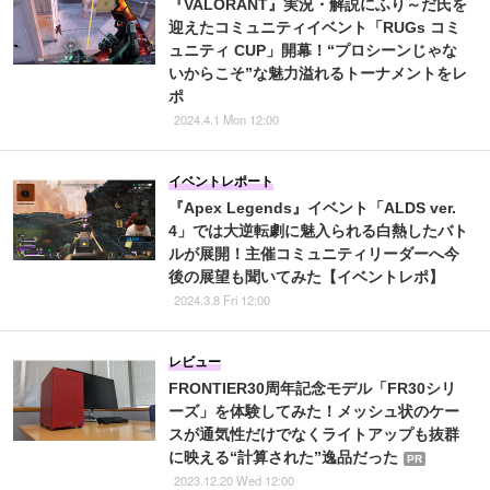
『VALORANT』実況・解説にふり～だ氏を
迎えたコミュニティイベント「RUGs コミ
ュニティ CUP」開幕！“プロシーンじゃな
いからこそ”な魅力溢れるトーナメントをレ
ポ
2024.4.1 Mon 12:00
イベントレポート
『Apex Legends』イベント「ALDS ver.
4」では大逆転劇に魅入られる白熱したバト
ルが展開！主催コミュニティリーダーへ今
後の展望も聞いてみた【イベントレポ】
2024.3.8 Fri 12:00
レビュー
FRONTIER30周年記念モデル「FR30シリ
ーズ」を体験してみた！メッシュ状のケー
スが通気性だけでなくライトアップも抜群
に映える“計算された”逸品だった
PR
2023.12.20 Wed 12:00