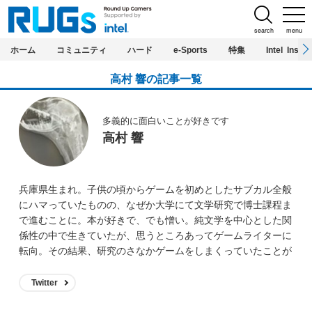
search
menu
ホーム
コミュニティ
ハード
e-Sports
特集
Intel Inside
高村 響の記事一覧
多義的に面白いことが好きです
高村 響
兵庫県生まれ。子供の頃からゲームを初めとしたサブカル全般
にハマっていたものの、なぜか大学にて文学研究で博士課程ま
で進むことに。本が好きで、でも憎い。純文学を中心とした関
係性の中で生きていたが、思うところあってゲームライターに
転向。その結果、研究のさなかゲームをしまくっていたことが
恩師にバレつつある。 読んでくださっている皆様、どうぞよ
ろしくお願いします。
Twitter