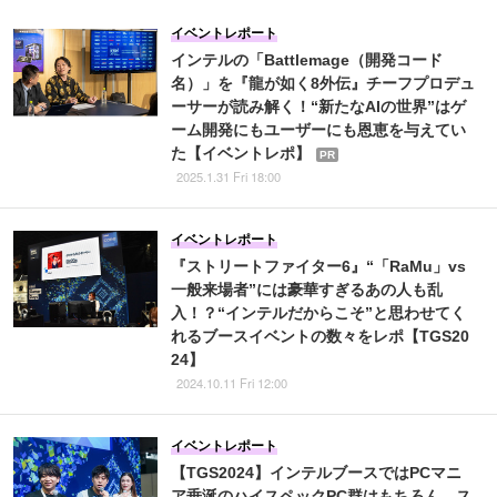
イベントレポート
インテルの「Battlemage（開発コード
名）」を『龍が如く8外伝』チーフプロデュ
ーサーが読み解く！“新たなAIの世界”はゲ
ーム開発にもユーザーにも恩恵を与えてい
た【イベントレポ】
PR
2025.1.31 Fri 18:00
イベントレポート
『ストリートファイター6』“「RaMu」vs
一般来場者”には豪華すぎるあの人も乱
入！？“インテルだからこそ”と思わせてく
れるブースイベントの数々をレポ【TGS20
24】
2024.10.11 Fri 12:00
イベントレポート
【TGS2024】インテルブースではPCマニ
ア垂涎のハイスペックPC群はもちろん、ス