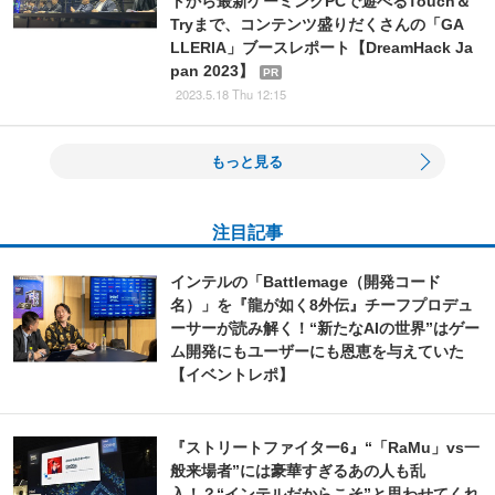
トから最新ゲーミングPCで遊べるTouch＆
Tryまで、コンテンツ盛りだくさんの「GA
LLERIA」ブースレポート【DreamHack Ja
pan 2023】
PR
2023.5.18 Thu 12:15
もっと見る
注目記事
インテルの「Battlemage（開発コード
名）」を『龍が如く8外伝』チーフプロデュ
ーサーが読み解く！“新たなAIの世界”はゲー
ム開発にもユーザーにも恩恵を与えていた
【イベントレポ】
『ストリートファイター6』“「RaMu」vs一
般来場者”には豪華すぎるあの人も乱
入！？“インテルだからこそ”と思わせてくれ