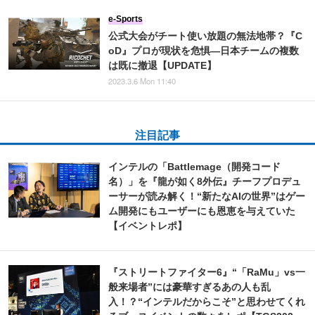
e-Sports
公式大会がチート使い放題の無法地帯？『C
oD』プロが現状を危惧―日本チームの複数
は既に撤退【UPDATE】
2023.3.6 Mon 11:40
注目記事
インテルの「Battlemage（開発コード
名）」を『龍が如く8外伝』チーフプロデュ
ーサーが読み解く！“新たなAIの世界”はゲー
ム開発にもユーザーにも恩恵を与えていた
【イベントレポ】
『ストリートファイター6』“「RaMu」vs一
般来場者”には豪華すぎるあの人も乱
入！？“インテルだからこそ”と思わせてくれ