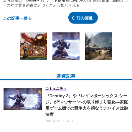
当時17歳の『Destiny 2』チート使用者に約7,400万円の賠償金…開発オフ
ィスや従業員の家に近づくことも禁じられる
前の画像
この記事へ戻る
関連記事
コミュニティ
『Destiny 2』や『レインボーシックス シー
ジ』が“マウサー”への取り締まり強化―家庭
用ゲーム機での競争力を損なうデバイスは御
法度
2023.4.14 Fri 14:01