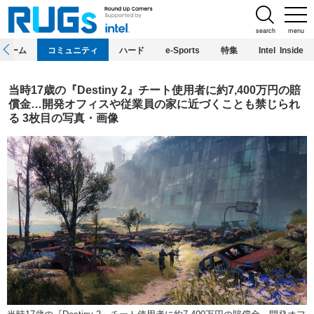
search
menu
ホーム
コミュニティ
ハード
e-Sports
特集
Intel Inside
当時17歳の『Destiny 2』チート使用者に約7,400万円の賠
償金…開発オフィスや従業員の家に近づくことも禁じられ
る 3枚目の写真・画像