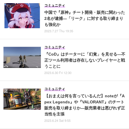
コミュニティ
中国で『原神』チート開発・販売に関わった
2名が逮捕―「リーク」に対する取り締まり
も強化か
2023.7.27 Thu 19:35
コミュニティ
『CoD』はチーターに「幻覚」を見せる―不
正ツール利用者は存在しないプレイヤーと戦
うことに
2023.6.30 Fri 12:30
コミュニティ
【おまえは何を言っているんだ】noteが『A
pex Legends』や『VALORANT』のチート
販売を取り締まりか―販売業者は悪びれず正
当性を主張
2023.6.24 Sat 9:55