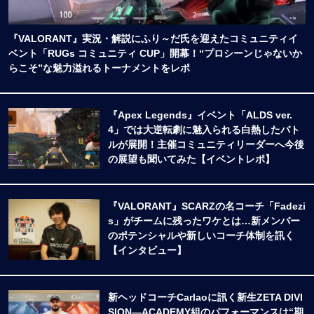
『VALORANT』実況・解説にふり～だ氏を迎えたコミュニティイ
ベント「RUGs コミュニティ CUP」開幕！“プロシーンじゃないか
らこそ”な魅力溢れるトーナメントをレポ
『Apex Legends』イベント「ALDS ver.
4」では大逆転劇に魅入られる白熱したバト
ルが展開！主催コミュニティリーダーへ今後
の展望も聞いてみた【イベントレポ】
『VALORANT』SCARZの名コーチ「Fadezi
s」がチームに残ったワケとは…新メンバー
のポテンシャルや新しいコーチ体制を訊く
【インタビュー】
新ヘッドコーチCarlaoに訊く新生ZETA DIVI
SION―ACADEMY組のパフォーマンスは“期