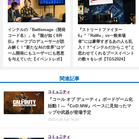
インテルの「Battlemage（開発
『ストリートファイター
コード名）」を『龍が如く8外
6』“「RaMu」vs一般来場
伝』チーフプロデューサーが読
者”には豪華すぎるあの人も乱
み解く！“新たなAIの世界”はゲ
入！？“インテルだからこそ”と
ーム開発にもユーザーにも恩恵
思わせてくれるブースイベント
を与えていた【イベントレポ】
の数々をレポ【TGS2024】
関連記事
コミュニティ
『コール オブ デューティ』ボードゲーム化
始動！―『CoD:MW』ベースに見知ったマ
ップや武器が登場予定
2023.4.25 Tue 14:29
コミュニティ