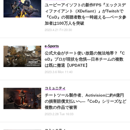
ユービーアイソフトの新作FPS『エックスデ
ィファイアント（XDefiant）』がTwitchで
『CoD』の視聴者数を一時超える―ベータ参
加者は100万人を突破
2023.4.21 Fri 20:30
e-Sports
公式大会がチート使い放題の無法地帯？『C
oD』プロが現状を危惧―日本チームの複数
は既に撤退【UPDATE】
2023.3.6 Mon 11:40
コミュニティ
チートツール製作者、Activisionに約4億円
の損害賠償支払いへ―『CoD』シリーズなど
複数の作品で被害
2023.2.28 Tue 16:03