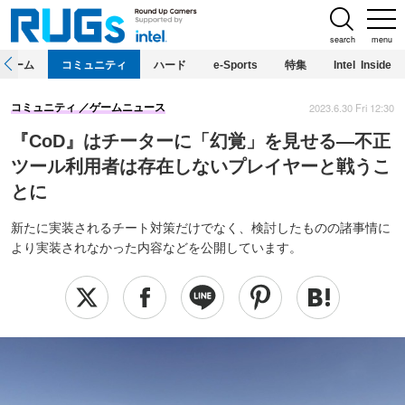
search
menu
ホーム
コミュニティ
ハード
e-Sports
特集
Intel Inside
2023.6.30 Fri 12:30
コミュニティ
ゲームニュース
『CoD』はチーターに「幻覚」を見せる―不正
ツール利用者は存在しないプレイヤーと戦うこ
とに
新たに実装されるチート対策だけでなく、検討したものの諸事情に
より実装されなかった内容などを公開しています。