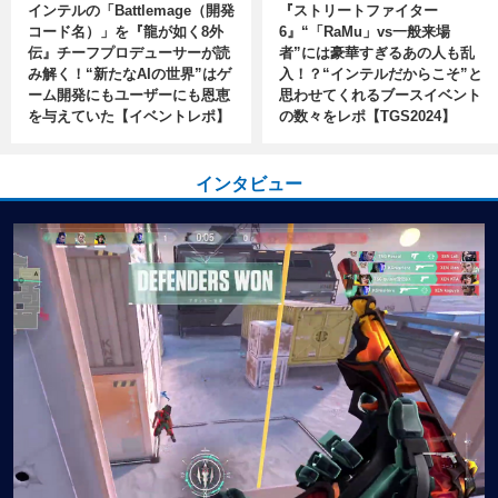
インテルの「Battlemage（開発
『ストリートファイター
コード名）」を『龍が如く8外
6』“「RaMu」vs一般来場
伝』チーフプロデューサーが読
者”には豪華すぎるあの人も乱
み解く！“新たなAIの世界”はゲ
入！？“インテルだからこそ”と
ーム開発にもユーザーにも恩恵
思わせてくれるブースイベント
を与えていた【イベントレポ】
の数々をレポ【TGS2024】
インタビュー