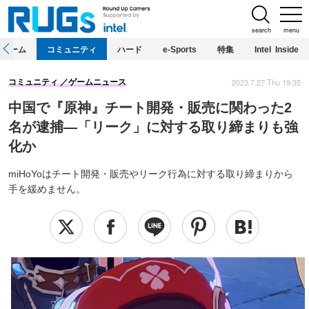
search
menu
ホーム
コミュニティ
ハード
e-Sports
特集
Intel Inside
2023.7.27 Thu 19:35
コミュニティ
ゲームニュース
中国で『原神』チート開発・販売に関わった2
名が逮捕―「リーク」に対する取り締まりも強
化か
miHoYoはチート開発・販売やリーク行為に対する取り締まりから
手を緩めません。