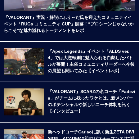
『VALORANT』実況・解説にふり～だ氏を迎えたコミュニティイ
ベント「RUGs コミュニティ CUP」開幕！“プロシーンじゃないか
らこそ”な魅力溢れるトーナメントをレポ
『Apex Legends』イベント「ALDS ver.
4」では大逆転劇に魅入られる白熱したバト
ルが展開！主催コミュニティリーダーへ今後
の展望も聞いてみた【イベントレポ】
『VALORANT』SCARZの名コーチ「Fadezi
s」がチームに残ったワケとは…新メンバー
のポテンシャルや新しいコーチ体制を訊く
【インタビュー】
新ヘッドコーチCarlaoに訊く新生ZETA DIVI
SION―ACADEMY組のパフォーマンスは“期