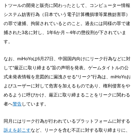
トツールの開発と販売に関わったとして、コンピューター情報
システム妨害行為（日本でいう電子計算機損壊等業務妨害罪）
の罪で逮捕、拘留されているとのこと。過去には同様の罪で逮
捕された3名に対し、1年6か月～4年の懲役刑が下されていま
す。
なお、miHoYoは6月27日、中国国内向けにリーク行為などに対
して“厳正に取り締まる”旨の声明を発表。ゲームタイトルの公
式未発表情報を意図的に漏洩させる“リーク”行為は、miHoYoお
よびユーザーに対して危害を加えるものであり、権利侵害をや
めるように呼びかけ、厳正に取り締まることをリークに関わる
者へ
警告
しています。
同月にはリーク行為が行われているプラットフォームに対する
訴えを起こす
など、リークを含む不正に対する取り締まりに、