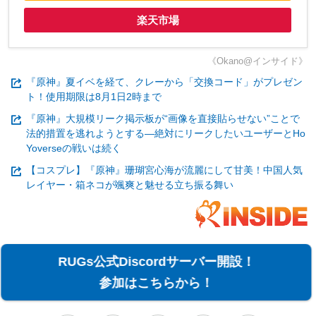
楽天市場
《Okano@インサイド》
『原神』夏イベを経て、クレーから「交換コード」がプレゼン
ト！使用期限は8月1日2時まで
『原神』大規模リーク掲示板が“画像を直接貼らせない”ことで
法的措置を逃れようとする―絶対にリークしたいユーザーとHo
Yoverseの戦いは続く
【コスプレ】『原神』珊瑚宮心海が流麗にして甘美！中国人気
レイヤー・箱ネコが颯爽と魅せる立ち振る舞い
RUGs公式Discordサーバー開設！
参加はこちらから！