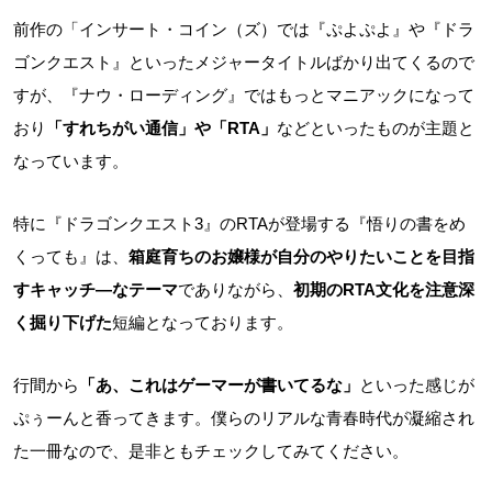
前作の「インサート・コイン（ズ）では『ぷよぷよ』や『ドラ
ゴンクエスト』といったメジャータイトルばかり出てくるので
すが、『ナウ・ローディング』ではもっとマニアックになって
おり
「すれちがい通信」や「RTA」
などといったものが主題と
なっています。
特に『ドラゴンクエスト3』のRTAが登場する『悟りの書をめ
くっても』は、
箱庭育ちのお嬢様が自分のやりたいことを目指
すキャッチ―なテーマ
でありながら、
初期のRTA文化を注意深
く掘り下げた
短編となっております。
行間から
「あ、これはゲーマーが書いてるな」
といった感じが
ぷぅーんと香ってきます。僕らのリアルな青春時代が凝縮され
た一冊なので、是非ともチェックしてみてください。