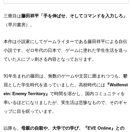
三冊目は
藤田祥平「手を伸ばせ、そしてコマンドを入力しろ」
（早川書房）。
本作は小説家にしてゲームライターである藤田祥平による自伝
小説です。ゼロ年代の日本で、ゲームに塗れた学生生活を送っ
ていた人にブッ刺さる内容となっております。
91年生まれの藤田は、無数のゲームや文芸に囲まれつつも、鬱
屈とした学生時代を送っていました。高校時代には
『Wolfenst
ein: Enemy Territory』
で時間を溶かし、国内コミュニティを
率いるほどになりましたが、実生活は悲惨なもので、そのギャ
ップに目を瞑っています。
以降も、
母親の自殺や、大学での学び、『EVE Online』との