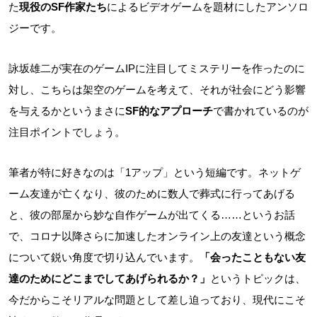
た
現役のSF作家たち
によるビデオゲームを題材にしたアンソロ
ジーです。
詠坂雄二が実在のゲームIPに注目してミステリーを作ったのに
対し、こちらは架空のゲームを考えて、それが社会にどう影響
を与えるかというまさに
SF的なアプローチ
で書かれているのが
注目ポイントでしょう。
筆者が特に好きなのは「1アップ」という短編です。ネットゲ
ーム友達が亡くなり、彼のために数人で葬式に行ってあげる
と、彼の部屋から妙な自作ゲームが出てくる……というお話
で、コロナ以降さらに加速したオンライン上の友達という概念
について鋭い角度で切り込んでいます。
「会ったこともない友
達のためにどこまでしてあげられるか？」
というトピックは、
今だからこそリアルな問題として差し迫っており、現代にこそ