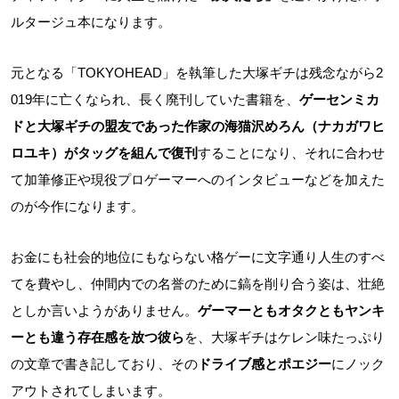
ルタージュ本になります。
元となる「TOKYOHEAD」を執筆した大塚ギチは残念ながら2
019年に亡くなられ、長く廃刊していた書籍を、
ゲーセンミカ
ドと大塚ギチの盟友であった作家の海猫沢めろん（ナカガワヒ
ロユキ）がタッグを組んで復刊
することになり、それに合わせ
て加筆修正や現役プロゲーマーへのインタビューなどを加えた
のが今作になります。
お金にも社会的地位にもならない格ゲーに文字通り人生のすべ
てを費やし、仲間内での名誉のために鎬を削り合う姿は、壮絶
としか言いようがありません。
ゲーマーともオタクともヤンキ
ーとも違う存在感を放つ彼ら
を、大塚ギチはケレン味たっぷり
の文章で書き記しており、その
ドライブ感とポエジー
にノック
アウトされてしまいます。