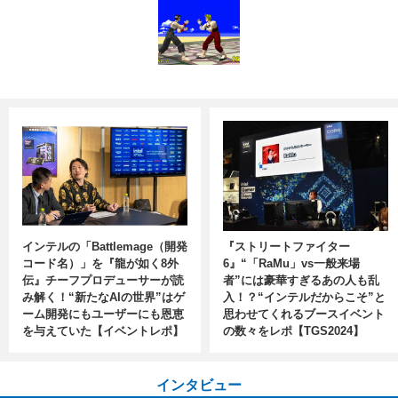
インテルの「Battlemage（開発
『ストリートファイター
コード名）」を『龍が如く8外
6』“「RaMu」vs一般来場
伝』チーフプロデューサーが読
者”には豪華すぎるあの人も乱
み解く！“新たなAIの世界”はゲ
入！？“インテルだからこそ”と
ーム開発にもユーザーにも恩恵
思わせてくれるブースイベント
を与えていた【イベントレポ】
の数々をレポ【TGS2024】
インタビュー