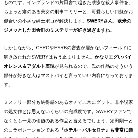
ものです。イングランドの片田舎で起きた凄惨な殺人事件を、
ちょっと癖のある美女の刑事エミリーと、可愛らしい口髭がお
似合いの小さな紳士ポコが解決します。
SWERYさん、欧米の
ジメッとした田舎町のミステリーが好き過ぎます
ね。
しかしながら、CEROやESRBの審査が届かないフィールドに
解き放たれたSWERYはもう止まりません。
かなりエグいバイ
オレンス＆アダルト表現
が見られるので、氏の作品のそういう
部分が好きな人はマストバイと言っていい内容になっておりま
す。
ミステリー部分も納得感のあるオチで非常にグッド。非小説家
の処女作とは思えないくらいの完成度です。SWERYファンで
なくとも一見の価値のある作品と言えるでしょう。須田剛一と
のコラボレーションである
『ホテル・バルセロナ』も非常に楽