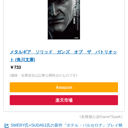
メタルギア ソリッド ガンズ オブ ザ パトリオッ
ト (角川文庫)
￥733
(価格・在庫状況は記事公開時点のものです)
Amazon
楽天市場
《各務都心@Game*Spark》
SWERY氏×SUDA51氏の新作『ホテル・バルセロナ』プレイ映