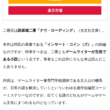
楽天市場
二冊目は
詠坂雄二著「ナウ・ローディング」
（光文社文庫）。
本作は同氏の著書である
「インサート・コイン（ズ）」
の続編
なのですが、特筆すべきは、二冊とも
ゲームライターが主役で
ある小説
という点です。筆者もこれ以外にそんな本は読んだこ
とありません。
内容は、ゲームライター兼専門学校講師である主人公の柵馬
が、日常の謎を解決していくといういわゆる連作短編型コージ
ーミステリーなのですが、出てくる謎のどれもがゲームやゲー
ム文化にまつわるものとなっています。