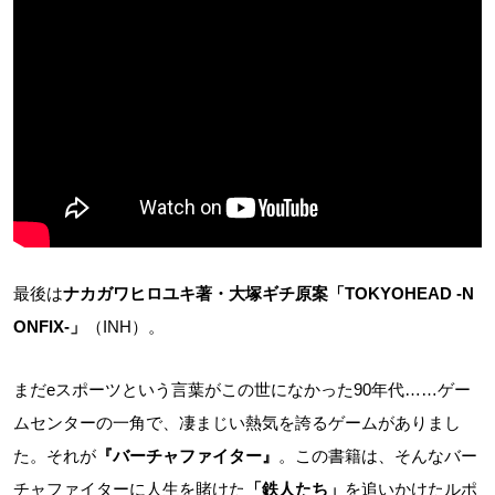
最後は
ナカガワヒロユキ著・大塚ギチ原案「TOKYOHEAD -N
ONFIX-」
（INH）。
まだeスポーツという言葉がこの世になかった90年代……ゲー
ムセンターの一角で、凄まじい熱気を誇るゲームがありまし
た。それが
『バーチャファイター』
。この書籍は、そんなバー
チャファイターに人生を賭けた
「鉄人たち」
を追いかけたルポ