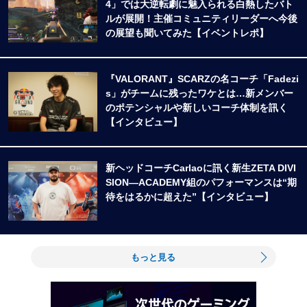
4」では大逆転劇に魅入られる白熱したバト
ルが展開！主催コミュニティリーダーへ今後
の展望も聞いてみた【イベントレポ】
『VALORANT』SCARZの名コーチ「Fadezi
s」がチームに残ったワケとは…新メンバー
のポテンシャルや新しいコーチ体制を訊く
【インタビュー】
新ヘッドコーチCarlaoに訊く新生ZETA DIVI
SION―ACADEMY組のパフォーマンスは“期
待をはるかに超えた”【インタビュー】
もっと見る