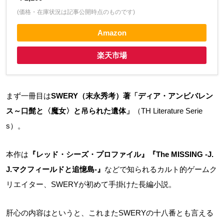
(価格・在庫状況は記事公開時点のものです)
Amazon
楽天市場
まず一冊目は
SWERY（末永秀考）著「ディア・アンビバレン
ス～口髭と〈魔女〉と吊られた遺体」
（TH Literature Serie
s）。
本作は
『レッド・シーズ・プロファイル』『The MISSING -J.
J.マクフィールドと追憶島-』
などで知られるカルト的ゲームク
リエイター、SWERYが初めて手掛けた長編小説。
肝心の内容はというと、これまたSWERYの十八番とも言える