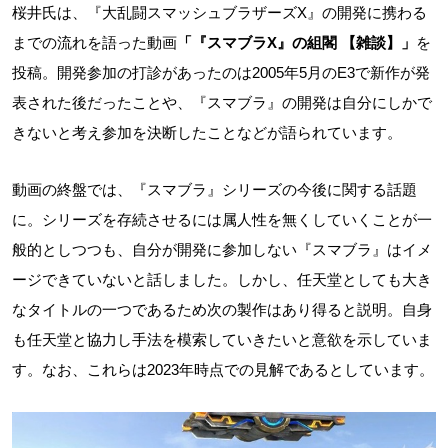
桜井氏は、『大乱闘スマッシュブラザーズX』の開発に携わる
までの流れを語った動画
「『スマブラX』の組閣 【雑談】」
を
投稿。開発参加の打診があったのは2005年5月のE3で新作が発
表された後だったことや、『スマブラ』の開発は自分にしかで
きないと考え参加を決断したことなどが語られています。
動画の終盤では、『スマブラ』シリーズの今後に関する話題
に。シリーズを存続させるには属人性を無くしていくことが一
般的としつつも、自分が開発に参加しない『スマブラ』はイメ
ージできていないと話しました。しかし、任天堂としても大き
なタイトルの一つであるため次の製作はあり得ると説明。自身
も任天堂と協力し手法を模索していきたいと意欲を示していま
す。なお、これらは2023年時点での見解であるとしています。