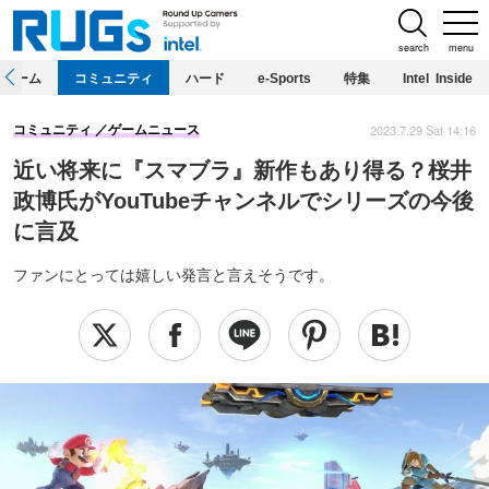
search
menu
ホーム
コミュニティ
ハード
e-Sports
特集
Intel Inside
2023.7.29 Sat 14:16
コミュニティ
ゲームニュース
近い将来に『スマブラ』新作もあり得る？桜井
政博氏がYouTubeチャンネルでシリーズの今後
に言及
ファンにとっては嬉しい発言と言えそうです。