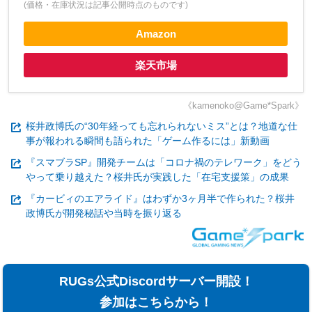
(価格・在庫状況は記事公開時点のものです)
Amazon
楽天市場
《kamenoko@Game*Spark》
桜井政博氏の“30年経っても忘れられないミス”とは？地道な仕
事が報われる瞬間も語られた「ゲーム作るには」新動画
『スマブラSP』開発チームは「コロナ禍のテレワーク」をどう
やって乗り越えた？桜井氏が実践した「在宅支援策」の成果
『カービィのエアライド』はわずか3ヶ月半で作られた？桜井
政博氏が開発秘話や当時を振り返る
RUGs公式Discordサーバー開設！
参加はこちらから！