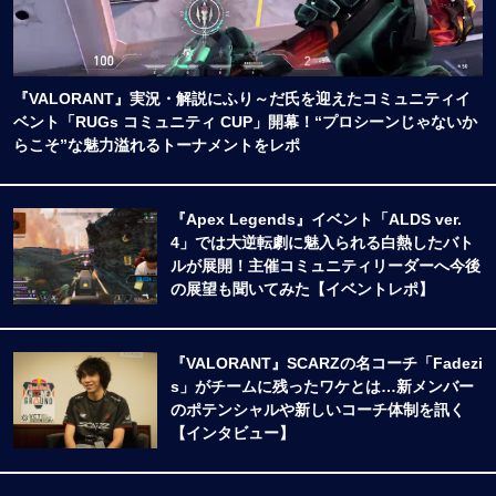
『VALORANT』実況・解説にふり～だ氏を迎えたコミュニティイ
ベント「RUGs コミュニティ CUP」開幕！“プロシーンじゃないか
らこそ”な魅力溢れるトーナメントをレポ
『Apex Legends』イベント「ALDS ver.
4」では大逆転劇に魅入られる白熱したバト
ルが展開！主催コミュニティリーダーへ今後
の展望も聞いてみた【イベントレポ】
『VALORANT』SCARZの名コーチ「Fadezi
s」がチームに残ったワケとは…新メンバー
のポテンシャルや新しいコーチ体制を訊く
【インタビュー】