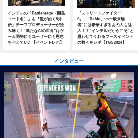
インテルの「Battlemage（開発
『ストリートファイター
コード名）」を『龍が如く8外
6』“「RaMu」vs一般来場
伝』チーフプロデューサーが読
者”には豪華すぎるあの人も乱
み解く！“新たなAIの世界”はゲ
入！？“インテルだからこそ”と
ーム開発にもユーザーにも恩恵
思わせてくれるブースイベント
を与えていた【イベントレポ】
の数々をレポ【TGS2024】
インタビュー