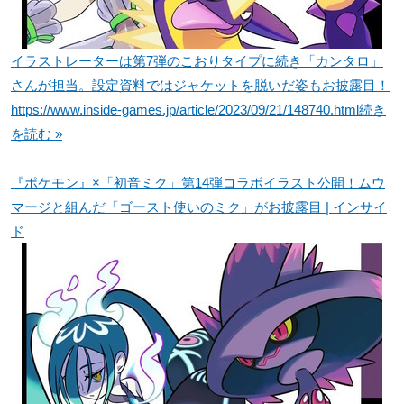
イラストレーターは第7弾のこおりタイプに続き「カンタロ」
さんが担当。設定資料ではジャケットを脱いだ姿もお披露目！
https://www.inside-games.jp/article/2023/09/21/148740.html
続き
を読む »
『ポケモン』×「初音ミク」第14弾コラボイラスト公開！ムウ
マージと組んだ「ゴースト使いのミク」がお披露目 | インサイ
ド