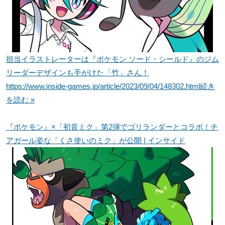
担当イラストレーターは『ポケモン ソード・シールド』のジム
リーダーデザインも手がけた「竹」さん！
https://www.inside-games.jp/article/2023/09/04/148302.html
続き
を読む »
『ポケモン』×「初音ミク」第2弾でゴリランダーとコラボ！チ
アガール姿な「くさ使いのミク」が公開 | インサイド