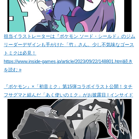
担当イラストレーターは『ポケモン ソード・シールド』のジム
リーダーデザインも手がけた「竹」さん。少し不気味なゴース
トミクは必見！
https://www.inside-games.jp/article/2023/09/22/148801.html
続き
を読む »
『ポケモン』×「初音ミク」第15弾コラボイラスト公開！タチ
フサグマと組んだ「あく使いのミク」がお披露目 | インサイド