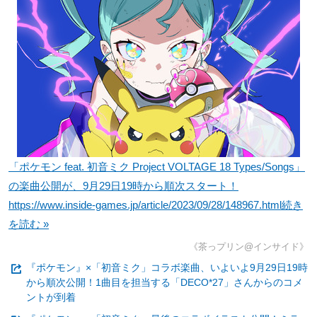
「ポケモン feat. 初音ミク Project VOLTAGE 18 Types/Songs」
の楽曲公開が、9月29日19時から順次スタート！
https://www.inside-games.jp/article/2023/09/28/148967.html
続き
を読む »
《茶っプリン@インサイド》
『ポケモン』×「初音ミク」コラボ楽曲、いよいよ9月29日19時
から順次公開！1曲目を担当する「DECO*27」さんからのコメ
ントが到着