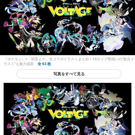
『ポケモン』×「初音ミク」全コラボイラストまとめ！18タイプ勢揃いの“集合イ
ラスト”も魅力抜群
全 63 枚
写真をすべて見る