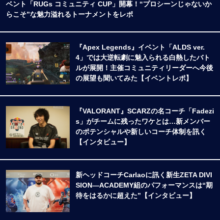
ベント「RUGs コミュニティ CUP」開幕！“プロシーンじゃないか
らこそ”な魅力溢れるトーナメントをレポ
『Apex Legends』イベント「ALDS ver.
4」では大逆転劇に魅入られる白熱したバト
ルが展開！主催コミュニティリーダーへ今後
の展望も聞いてみた【イベントレポ】
『VALORANT』SCARZの名コーチ「Fadezi
s」がチームに残ったワケとは…新メンバー
のポテンシャルや新しいコーチ体制を訊く
【インタビュー】
新ヘッドコーチCarlaoに訊く新生ZETA DIVI
SION―ACADEMY組のパフォーマンスは“期
待をはるかに超えた”【インタビュー】