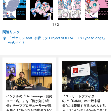
1
/
2
関連リンク
「ポケモン feat. 初音ミク Project VOLTAGE 18 Types/Songs」
公式サイト
インテルの「Battlemage（開発
『ストリートファイター
コード名）」を『龍が如く8外
6』“「RaMu」vs一般来場
伝』チーフプロデューサーが読
者”には豪華すぎるあの人も乱
み解く！“新たなAIの世界”はゲ
入！？“インテルだからこそ”と