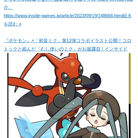
介。
https://www.inside-games.jp/article/2023/09/19/148668.html
続き
を読む »
『ポケモン』×「初音ミク」第12弾コラボイラスト公開！コロ
トックと組んだ「むし使いのミク」がお披露目 | インサイド