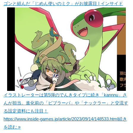
ゴンと組んだ「じめん使いのミク」がお披露目 | インサイド
イラストレーターは第5弾のでんきタイプに続き「kannnu」さ
んが担当。進化前の「ビブラーバ」や「ナックラー」と交流す
る設定資料にも注目！
https://www.inside-games.jp/article/2023/09/14/148533.html
続き
を読む »