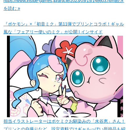
https://www.inside-games.jp/article/2023/09/15/148603.html
続き
を読む »
『ポケモン』×「初音ミク」第11弾でプリンとコラボ！ギャル
風な「フェアリー使いのミク」が公開 | インサイド
担当イラストレーターはポケミクお馴染みの「水谷恵」さん！
プリンとの自撮りなど、設定資料ではギャルっぽい所持品も紹