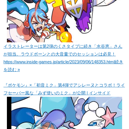
イラストレーターは第2弾のくさタイプに続き「水谷恵」さん
が担当。ラウドボーンとの大音量でのセッションは必見！
https://www.inside-games.jp/article/2023/09/06/148353.html
続き
を読む »
『ポケモン』×「初音ミク」第4弾でアシレーヌとコラボ！ライ
フセーバー風な「みず使いのミク」が公開 | インサイド