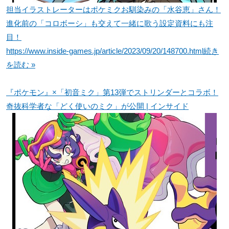
担当イラストレーターはポケミクお馴染みの「水谷恵」さん！
進化前の「コロボーシ」も交えて一緒に歌う設定資料にも注
目！
https://www.inside-games.jp/article/2023/09/20/148700.html
続き
を読む »
『ポケモン』×「初音ミク」第13弾でストリンダーとコラボ！
奇抜科学者な「どく使いのミク」が公開 | インサイド