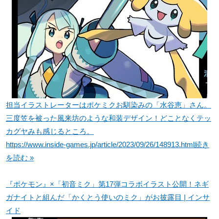
担当イラストレーターはポケミクお馴染みの「水谷恵」さん。
三度笠を被った風来坊のような和装デザイン！どことなくテッ
カグヤみも感じるところ。
https://www.inside-games.jp/article/2023/09/26/148913.html
続き
を読む »
『ポケモン』×「初音ミク」第17弾コラボイラスト公開！ネギ
ガナイトと組んだ「かくとう使いのミク」がお披露目 | インサ
イド