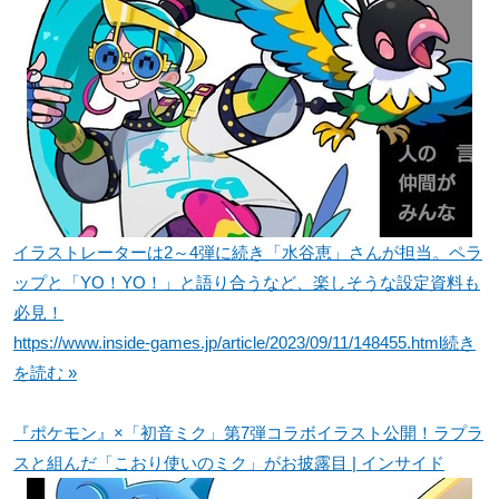
イラストレーターは2～4弾に続き「水谷恵」さんが担当。ペラ
ップと「YO！YO！」と語り合うなど、楽しそうな設定資料も
必見！
https://www.inside-games.jp/article/2023/09/11/148455.html
続き
を読む »
『ポケモン』×「初音ミク」第7弾コラボイラスト公開！ラプラ
スと組んだ「こおり使いのミク」がお披露目 | インサイド