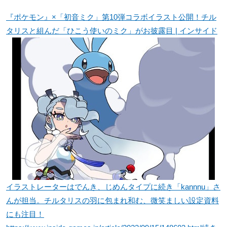
『ポケモン』×「初音ミク」第10弾コラボイラスト公開！チル
タリスと組んだ「ひこう使いのミク」がお披露目 | インサイド
イラストレーターはでんき、じめんタイプに続き「kannnu」さ
んが担当。チルタリスの羽に包まれ和む、微笑ましい設定資料
にも注目！