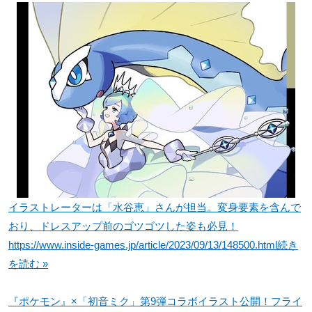
イラストレーターは「水谷恵」さんが担当。変身要素を含んで
おり、ドレスアップ前のゴツゴツした姿も必見！
https://www.inside-games.jp/article/2023/09/13/148500.html
続き
を読む »
『ポケモン』×「初音ミク」第9弾コラボイラスト公開！フライ