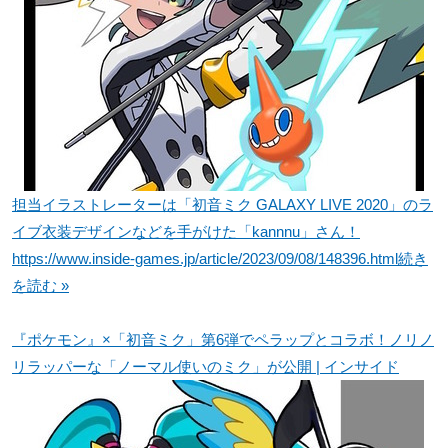
担当イラストレーターは「初音ミク GALAXY LIVE 2020」のラ
イブ衣装デザインなどを手がけた「kannnu」さん！
https://www.inside-games.jp/article/2023/09/08/148396.html
続き
を読む »
『ポケモン』×「初音ミク」第6弾でペラップとコラボ！ノリノ
リラッパーな「ノーマル使いのミク」が公開 | インサイド