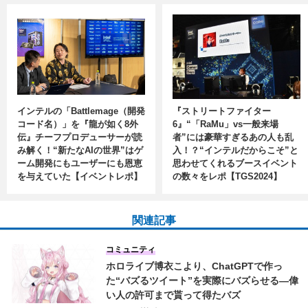
インテルの「Battlemage（開発
『ストリートファイター
コード名）」を『龍が如く8外
6』“「RaMu」vs一般来場
伝』チーフプロデューサーが読
者”には豪華すぎるあの人も乱
み解く！“新たなAIの世界”はゲ
入！？“インテルだからこそ”と
ーム開発にもユーザーにも恩恵
思わせてくれるブースイベント
を与えていた【イベントレポ】
の数々をレポ【TGS2024】
関連記事
コミュニティ
ホロライブ博衣こより、ChatGPTで作っ
た“バズるツイート”を実際にバズらせる―偉
い人の許可まで貰って得たバズ