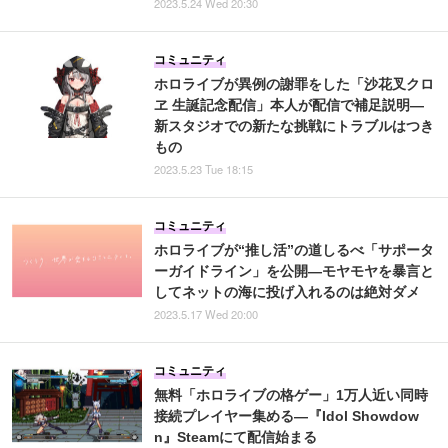
2023.5.24 Wed 20:30
コミュニティ
ホロライブが異例の謝罪をした「沙花叉クロ
ヱ 生誕記念配信」本人が配信で補足説明―
新スタジオでの新たな挑戦にトラブルはつき
もの
2023.5.23 Tue 18:15
コミュニティ
ホロライブが“推し活”の道しるべ「サポータ
ーガイドライン」を公開―モヤモヤを暴言と
してネットの海に投げ入れるのは絶対ダメ
2023.5.17 Wed 20:00
コミュニティ
無料「ホロライブの格ゲー」1万人近い同時
接続プレイヤー集める―『Idol Showdow
n』Steamにて配信始まる