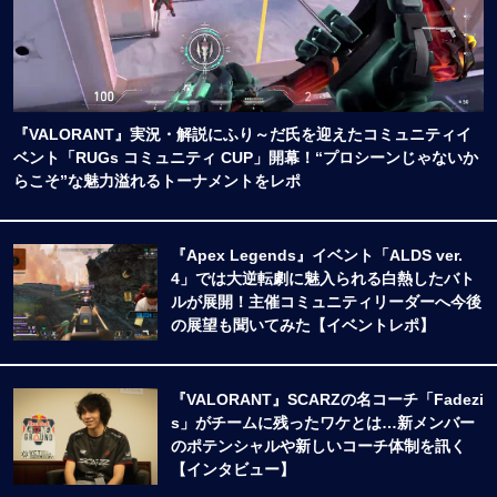
『VALORANT』実況・解説にふり～だ氏を迎えたコミュニティイ
ベント「RUGs コミュニティ CUP」開幕！“プロシーンじゃないか
らこそ”な魅力溢れるトーナメントをレポ
『Apex Legends』イベント「ALDS ver.
4」では大逆転劇に魅入られる白熱したバト
ルが展開！主催コミュニティリーダーへ今後
の展望も聞いてみた【イベントレポ】
『VALORANT』SCARZの名コーチ「Fadezi
s」がチームに残ったワケとは…新メンバー
のポテンシャルや新しいコーチ体制を訊く
【インタビュー】