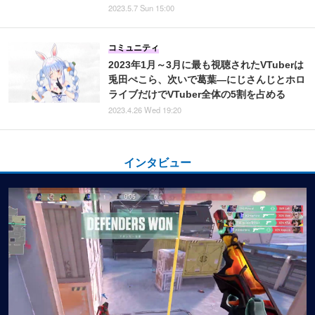
2023.5.7 Sun 15:00
コミュニティ
2023年1月～3月に最も視聴されたVTuberは
兎田ぺこら、次いで葛葉―にじさんじとホロ
ライブだけでVTuber全体の5割を占める
2023.4.26 Wed 19:20
インタビュー