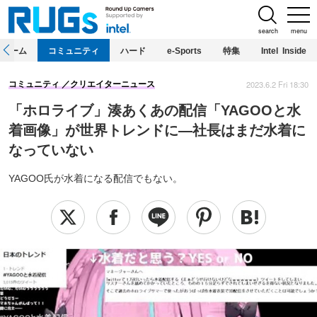
search
menu
ホーム
コミュニティ
ハード
e-Sports
特集
Intel Inside
2023.6.2 Fri 18:30
コミュニティ
クリエイターニュース
「ホロライブ」湊あくあの配信「YAGOOと水
着画像」が世界トレンドに―社長はまだ水着に
なっていない
YAGOO氏が水着になる配信でもない。