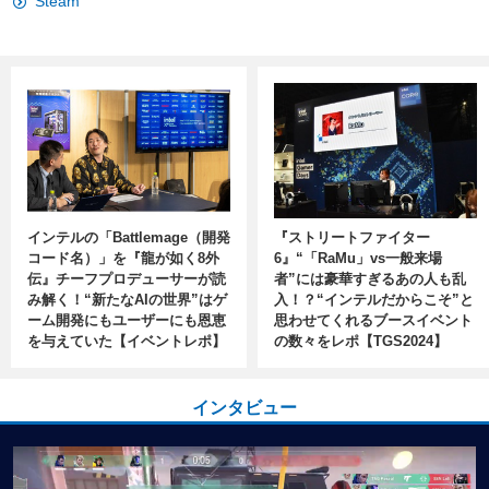
Steam
インテルの「Battlemage（開発
『ストリートファイター
コード名）」を『龍が如く8外
6』“「RaMu」vs一般来場
伝』チーフプロデューサーが読
者”には豪華すぎるあの人も乱
み解く！“新たなAIの世界”はゲ
入！？“インテルだからこそ”と
ーム開発にもユーザーにも恩恵
思わせてくれるブースイベント
を与えていた【イベントレポ】
の数々をレポ【TGS2024】
インタビュー