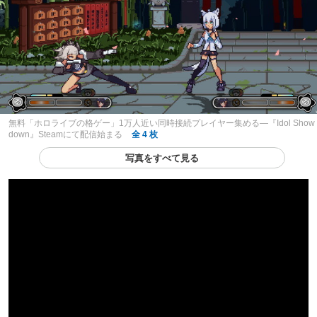
無料「ホロライブの格ゲー」1万人近い同時接続プレイヤー集める―『Idol Show
down』Steamにて配信始まる
全 4 枚
写真をすべて見る