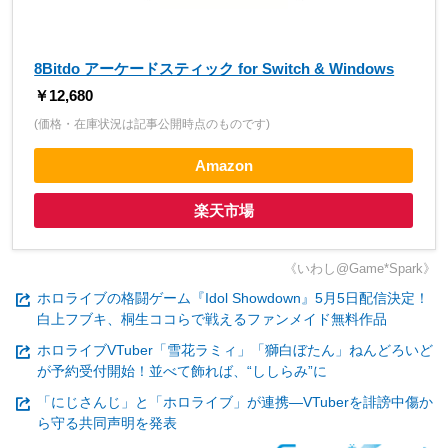
8Bitdo アーケードスティック for Switch & Windows
￥12,680
(価格・在庫状況は記事公開時点のものです)
Amazon
楽天市場
《いわし@Game*Spark》
ホロライブの格闘ゲーム『Idol Showdown』5月5日配信決定！
白上フブキ、桐生ココらで戦えるファンメイド無料作品
ホロライブVTuber「雪花ラミィ」「獅白ぼたん」ねんどろいど
が予約受付開始！並べて飾れば、“ししらみ”に
「にじさんじ」と「ホロライブ」が連携―VTuberを誹謗中傷か
ら守る共同声明を発表