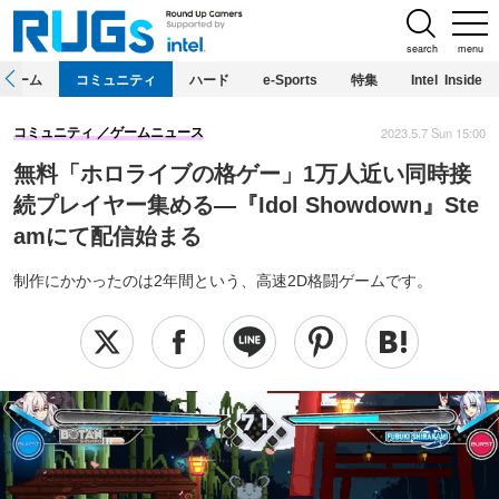
search
menu
ホーム
コミュニティ
ハード
e-Sports
特集
Intel Inside
2023.5.7 Sun 15:00
コミュニティ
ゲームニュース
無料「ホロライブの格ゲー」1万人近い同時接
続プレイヤー集める―『Idol Showdown』Ste
amにて配信始まる
制作にかかったのは2年間という、高速2D格闘ゲームです。