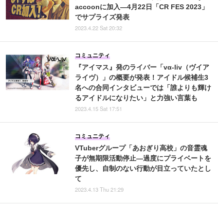
accoonに加入―4月22日「CR FES 2023」
でサプライズ発表
2023.4.22 Sat 20:32
コミュニティ
『アイマス』発のライバー「vα-liv（ヴイア
ライヴ）」の概要が発表！アイドル候補生3
名への合同インタビューでは「誰よりも輝け
るアイドルになりたい」と力強い言葉も
2023.4.15 Sat 17:51
コミュニティ
VTuberグループ「あおぎり高校」の音霊魂
子が無期限活動停止―過度にプライベートを
優先し、自制のない行動が目立っていたとし
て
2023.4.13 Thu 21:29