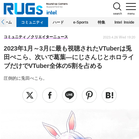
search
menu
ホーム
コミュニティ
ハード
e-Sports
特集
Intel Inside
2023.4.26 Wed 19:20
コミュニティ
クリエイターニュース
2023年1月～3月に最も視聴されたVTuberは兎
田ぺこら、次いで葛葉―にじさんじとホロライ
ブだけでVTuber全体の5割を占める
圧倒的に兎田ぺこら。