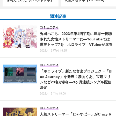
を与えていた【イベントレポ】
の数々をレポ【TGS2024】
関連記事
コミュニティ
兎田ぺこら、2023年第1四半期に世界一視聴
された女性ストリーマーに―YouTubeでは
世界トップ7を「ホロライブ」VTuberが席巻
2023.4.12 Wed 18:35
コミュニティ
「ホロライブ」新たな音楽プロジェクト「Bl
ue Journey」を発表！湊あくあ、宝鐘マリ
ンなど23名が参加―3ヶ月連続シングル配信
決定
2023.4.13 Thu 19:00
コミュニティ
人気ストリーマー「じゃすぱー」がCrazy R