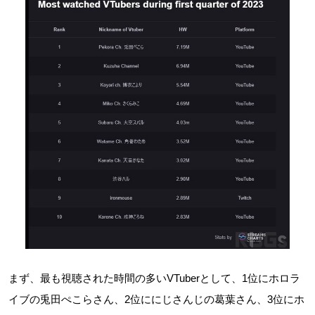
まず、最も視聴された時間の多いVTuberとして、1位にホロラ
イブの兎田ぺこらさん、2位ににじさんじの葛葉さん、3位にホ