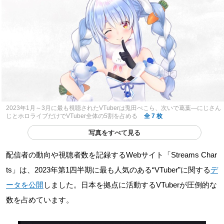
2023年1月～3月に最も視聴されたVTuberは兎田ぺこら、次いで葛葉―にじさん
じとホロライブだけでVTuber全体の5割を占める
全 7 枚
写真をすべて見る
配信者の動向や視聴者数を記録するWebサイト「Streams Char
ts」は、2023年第1四半期に最も人気のある“VTuber”に関する
デ
ータを公開
しました。日本を拠点に活動するVTuberが圧倒的な
数を占めています。