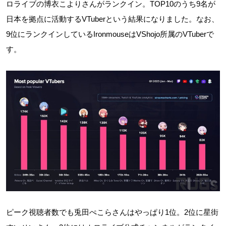
ロライブの博衣こよりさんがランクイン。TOP10のうち9名が
日本を拠点に活動するVTuberという結果になりました。なお、
9位にランクインしているIronmouseはVShojo所属のVTuberで
す。
ピーク視聴者数でも兎田ぺこらさんはやっぱり1位。2位に星街