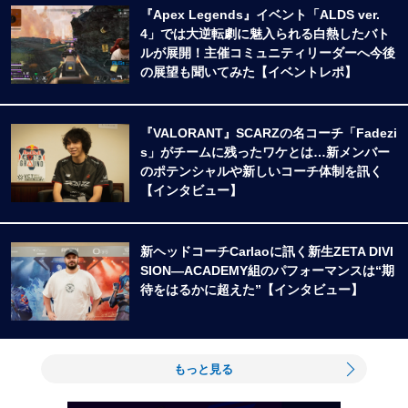
『Apex Legends』イベント「ALDS ver.
4」では大逆転劇に魅入られる白熱したバト
ルが展開！主催コミュニティリーダーへ今後
の展望も聞いてみた【イベントレポ】
『VALORANT』SCARZの名コーチ「Fadezi
s」がチームに残ったワケとは…新メンバー
のポテンシャルや新しいコーチ体制を訊く
【インタビュー】
新ヘッドコーチCarlaoに訊く新生ZETA DIVI
SION―ACADEMY組のパフォーマンスは“期
待をはるかに超えた”【インタビュー】
もっと見る