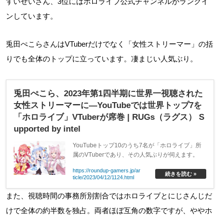
すいせいさん、3位にはホロライブ公式チャンネルがランクイ
ンしています。
兎田ぺこらさんはVTuberだけでなく「女性ストリーマー」の括
りでも全体のトップに立っています。凄まじい人気ぶり。
兎田ぺこら、2023年第1四半期に世界一視聴された
女性ストリーマーに―YouTubeでは世界トップ7を
「ホロライブ」VTuberが席巻 | RUGs（ラグス） S
upported by intel
YouTubeトップ10のうち7名が「ホロライブ」所
属のVTuberであり、その人気ぶりが伺えます。
https://roundup-gamers.jp/ar
続きを読む »
ticle/2023/04/12/1124.html
また、視聴時間の事務所別割合ではホロライブとにじさんじだ
けで全体の約半数を独占。両者ほぼ互角の数字ですが、ややホ