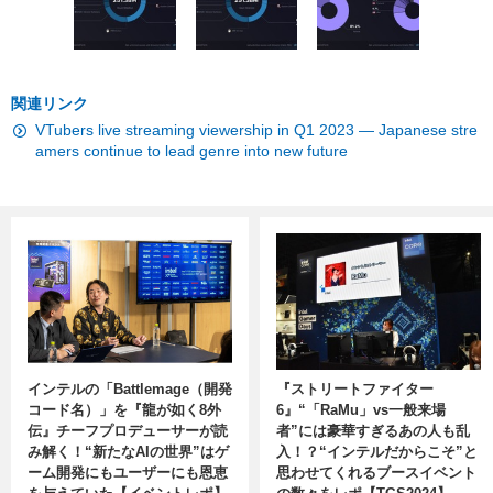
関連リンク
VTubers live streaming viewership in Q1 2023 — Japanese stre
amers continue to lead genre into new future
インテルの「Battlemage（開発
『ストリートファイター
コード名）」を『龍が如く8外
6』“「RaMu」vs一般来場
伝』チーフプロデューサーが読
者”には豪華すぎるあの人も乱
み解く！“新たなAIの世界”はゲ
入！？“インテルだからこそ”と
ーム開発にもユーザーにも恩恵
思わせてくれるブースイベント