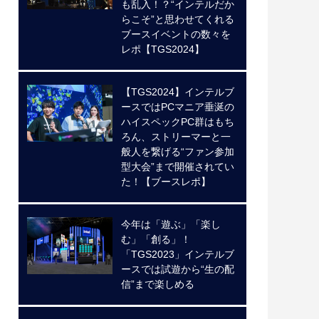
も乱入！？“インテルだか
らこそ”と思わせてくれる
ブースイベントの数々を
レポ【TGS2024】
【TGS2024】インテルブ
ースではPCマニア垂涎の
ハイスペックPC群はもち
ろん、ストリーマーと一
般人を繋げる“ファン参加
型大会”まで開催されてい
た！【ブースレポ】
今年は「遊ぶ」「楽し
む」「創る」！
「TGS2023」インテルブ
ースでは試遊から“生の配
信”まで楽しめる