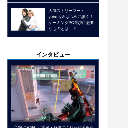
人気ストリーマー・
yunocy＆はつめに訊く！
ゲーミングPC選びに必要
なものとは…？
インタビュー
『VALORANT』実況・解説にふり～だ氏を迎