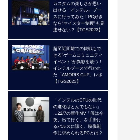
カスタムの楽しさが思い
出せる「インテル」ブー
スに行ってみた！PC好き
なら“マイスター制度”も見
逃せない？【TGS2023】
超至近距離での観戦もで
きる“ゲームコミュニティ
イベント”が異彩を放つ！
インテルブースで行われ
た「AMORIS CUP」レポ
【TGS2023】
「インテルのCPUの世代
の進化はとんでもない」
…22/7の新作MV「僕は今
夜、出て行く」を手掛け
るバルスに訊く、映像制
作に求められるPCとは？