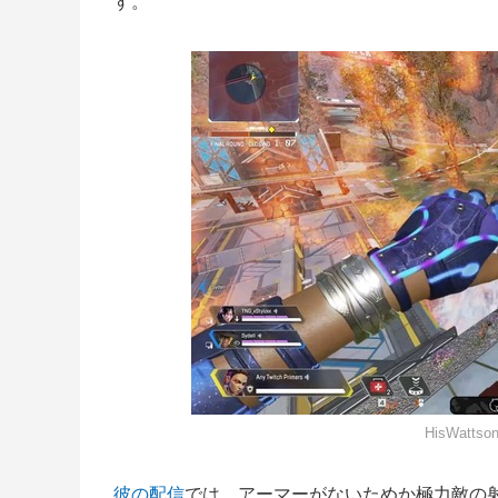
す。
HisWatt
彼の配信
では、アーマーがないためか極力敵の