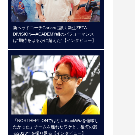
新ヘッドコーチCarlaoに訊く新生ZETA
DIVISION―ACADEMY組のパフォーマンス
は“期待をはるかに超えた”【インタビュー】
「NORTHEPTIONではないBlackWizを俯瞰し
たかった」チームを離れたワケと、後悔の残
る2023年を振り返る【インタビュー】