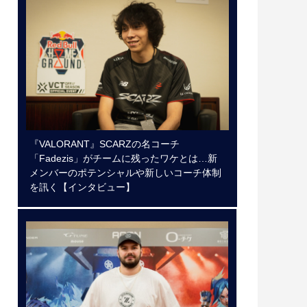
『VALORANT』SCARZの名コーチ
「Fadezis」がチームに残ったワケとは…新
メンバーのポテンシャルや新しいコーチ体制
を訊く【インタビュー】