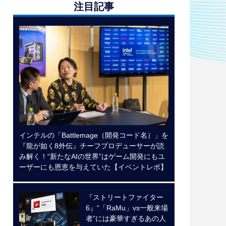
注目記事
インテルの「Battlemage（開発コード名）」を
『龍が如く8外伝』チーフプロデューサーが読
み解く！“新たなAIの世界”はゲーム開発にもユ
ーザーにも恩恵を与えていた【イベントレポ】
『ストリートファイター
6』“「RaMu」vs一般来場
者”には豪華すぎるあの人