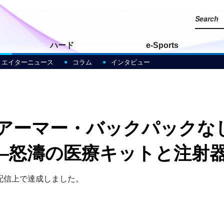
ハード
e-Sports
リエイターニュース
コラム
インタビュー
ds』“アーマー・バックパック
―怒濤の医療キットと注射
んが配信上で達成しました。