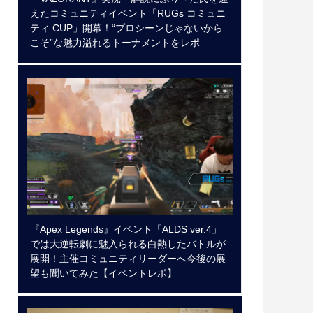
えたコミュニティイベント「RUGs コミュニ
ティ CUP」開幕！“プロシーンじゃないから
こそ”な魅力溢れるトーナメントをレポ
『Apex Legends』イベント「ALDS ver.4」
では大逆転劇に魅入られる白熱したバトルが
展開！主催コミュニティリーダーへ今後の展
望も聞いてみた【イベントレポ】