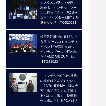
カスタムの楽しさが思い
出せる「インテル」ブー
スに行ってみた！PC好き
なら“マイスター制度”も見
逃せない？【TGS2023】
超至近距離での観戦もで
きる“ゲームコミュニティ
イベント”が異彩を放つ！
インテルブースで行われ
た「AMORIS CUP」レポ
【TGS2023】
「インテルのCPUの世代
の進化はとんでもない」
…22/7の新作MV「僕は今
夜、出て行く」を手掛け
るバルスに訊く、映像制
作に求められるPCとは？