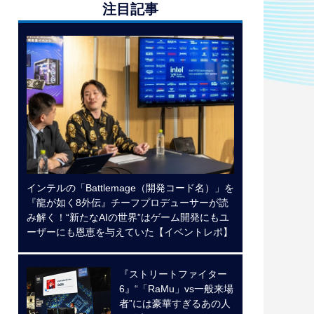
注目記事
インテルの「Battlemage（開発コード名）」を
『龍が如く8外伝』チーフプロデューサーが読
み解く！“新たなAIの世界”はゲーム開発にもユ
ーザーにも恩恵を与えていた【イベントレポ】
『ストリートファイター
6』“「RaMu」vs一般来場
者”には豪華すぎるあの人