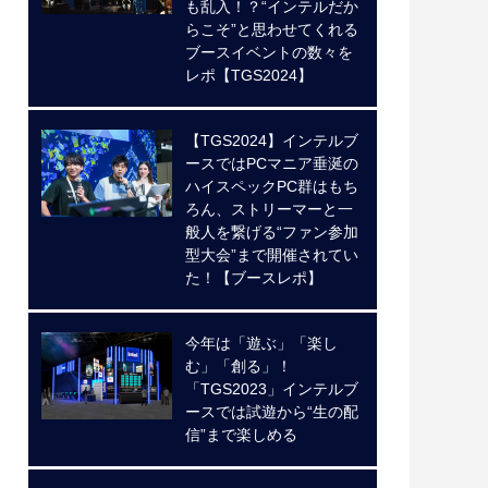
も乱入！？“インテルだか
らこそ”と思わせてくれる
ブースイベントの数々を
レポ【TGS2024】
【TGS2024】インテルブ
ースではPCマニア垂涎の
ハイスペックPC群はもち
ろん、ストリーマーと一
般人を繋げる“ファン参加
型大会”まで開催されてい
た！【ブースレポ】
今年は「遊ぶ」「楽し
む」「創る」！
「TGS2023」インテルブ
ースでは試遊から“生の配
信”まで楽しめる