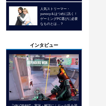
人気ストリーマー・
yunocy＆はつめに訊く！
ゲーミングPC選びに必要
なものとは…？
インタビュー
『VALORANT』実況・解説にふり～だ氏を迎