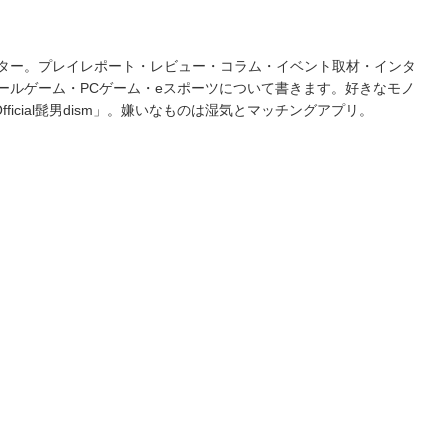
ター。プレイレポート・レビュー・コラム・イベント取材・インタ
ールゲーム・PCゲーム・eスポーツについて書きます。好きなモノ
fficial髭男dism」。嫌いなものは湿気とマッチングアプリ。