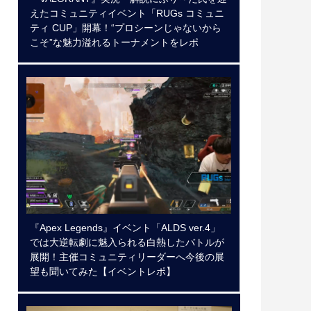
えたコミュニティイベント「RUGs コミュニ
ティ CUP」開幕！“プロシーンじゃないから
こそ”な魅力溢れるトーナメントをレポ
『Apex Legends』イベント「ALDS ver.4」
では大逆転劇に魅入られる白熱したバトルが
展開！主催コミュニティリーダーへ今後の展
望も聞いてみた【イベントレポ】