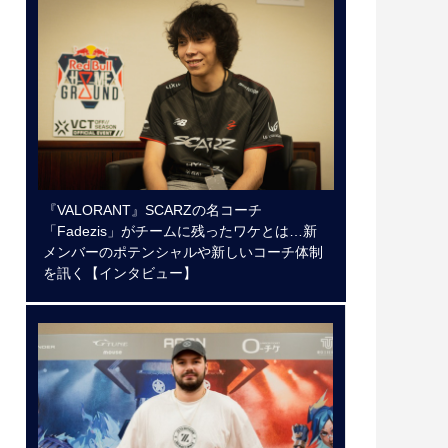
『VALORANT』SCARZの名コーチ
「Fadezis」がチームに残ったワケとは…新
メンバーのポテンシャルや新しいコーチ体制
を訊く【インタビュー】