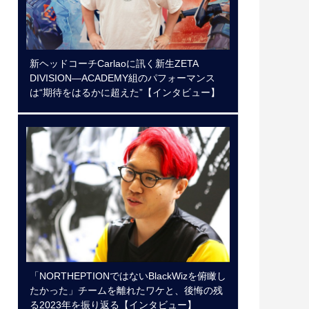
新ヘッドコーチCarlaoに訊く新生ZETA
DIVISION―ACADEMY組のパフォーマンス
は“期待をはるかに超えた”【インタビュー】
「NORTHEPTIONではないBlackWizを俯瞰し
たかった」チームを離れたワケと、後悔の残
る2023年を振り返る【インタビュー】