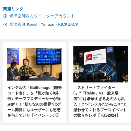
関連リンク
米津玄師さんツイッターアカウント
米津玄師 Kenshi Yonezu - KICKBACK
インテルの「Battlemage（開発
『ストリートファイター
コード名）」を『龍が如く8外
6』“「RaMu」vs一般来場
伝』チーフプロデューサーが読
者”には豪華すぎるあの人も乱
み解く！“新たなAIの世界”はゲ
入！？“インテルだからこそ”と
ーム開発にもユーザーにも恩恵
思わせてくれるブースイベント
を与えていた【イベントレポ】
の数々をレポ【TGS2024】