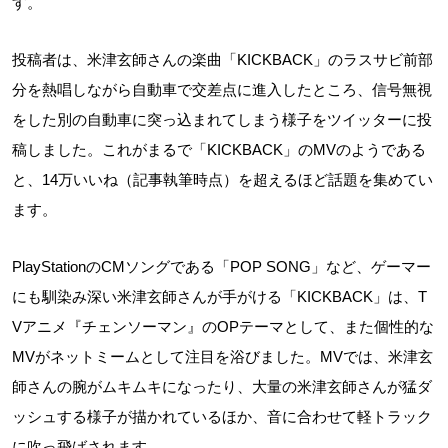
す。
投稿者は、米津玄師さんの楽曲「KICKBACK」のラスサビ前部
分を熱唱しながら自動車で交差点に進入したところ、信号無視
をした別の自動車に突っ込まれてしまう様子をツイッターに投
稿しました。これがまるで「KICKBACK」のMVのようである
と、14万いいね（記事執筆時点）を超えるほど話題を集めてい
ます。
PlayStationのCMソングである「POP SONG」など、ゲーマー
にも馴染み深い米津玄師さんが手がける「KICKBACK」は、T
Vアニメ『チェンソーマン』のOPテーマとして、また個性的な
MVがネットミームとして注目を浴びました。MVでは、米津玄
師さんの腕がムキムキになったり、大量の米津玄師さんが猛ダ
ッシュする様子が描かれているほか、音に合わせて軽トラック
に吹っ飛ばされます。