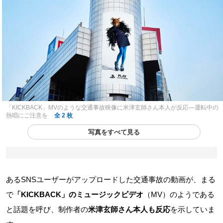
「KICKBACK」MVのような交通事故映像に米津玄師さん本人が反応―運転中の
熱唱にご注意を
全 2 枚
写真をすべて見る
あるSNSユーザーがアップロードした交通事故の動画が、まる
で
「KICKBACK」のミュージックビデオ
（MV）のようである
と話題を呼び、制作者の
米津玄師さん本人も反応
を示していま