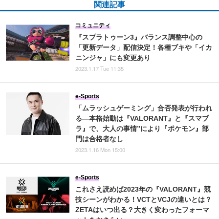
関連記事
コミュニティ
『スプラトゥーン3』バランス調整中心の
「更新データ」配信決定！各種ブキや「イカ
ニンジャ」にも変更あり
2023.1.17 Tue 11:35
e-Sports
「ムラッシュゲーミング」合否発表が行われ
る―本格始動は『VALORANT』と『スマブ
ラ』で、大人の事情”により『ポケモン』部
門は合格者なし
2023.1.16 Mon 15:00
e-Sports
これさえ読めば2023年の『VALORANT』競
技シーンがわかる！VCTとVCJの違いとは？
ZETAはいつ出る？大きく変わったフォーマ