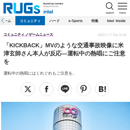
search
menu
ホーム
コミュニティ
ハード
e-Sports
特集
Intel Inside
2023.1.17 Tue 12:42
コミュニティ
ゲームニュース
「KICKBACK」MVのような交通事故映像に米
津玄師さん本人が反応―運転中の熱唱にご注意
を
運転中の熱唱にはくれぐれもご注意を。