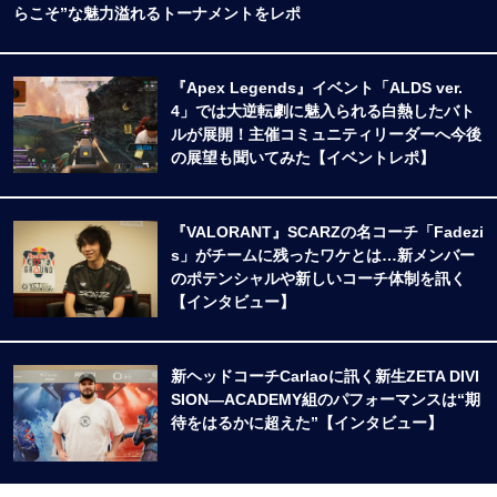
らこそ”な魅力溢れるトーナメントをレポ
『Apex Legends』イベント「ALDS ver.
4」では大逆転劇に魅入られる白熱したバト
ルが展開！主催コミュニティリーダーへ今後
の展望も聞いてみた【イベントレポ】
『VALORANT』SCARZの名コーチ「Fadezi
s」がチームに残ったワケとは…新メンバー
のポテンシャルや新しいコーチ体制を訊く
【インタビュー】
新ヘッドコーチCarlaoに訊く新生ZETA DIVI
SION―ACADEMY組のパフォーマンスは“期
待をはるかに超えた”【インタビュー】