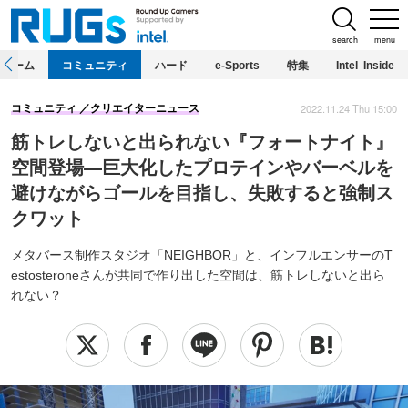
search
menu
ホーム
コミュニティ
ハード
e-Sports
特集
Intel Inside
2022.11.24 Thu 15:00
コミュニティ
クリエイターニュース
筋トレしないと出られない『フォートナイト』
空間登場―巨大化したプロテインやバーベルを
避けながらゴールを目指し、失敗すると強制ス
クワット
メタバース制作スタジオ「NEIGHBOR」と、インフルエンサーのT
estosteroneさんが共同で作り出した空間は、筋トレしないと出ら
れない？