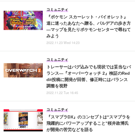
コミュニティ
『ポケモン スカーレット・バイオレット』
道に迷ったあなたへ贈る、パルデアの歩き方
―マップを見たりポケモンセンターで尋ねて
みよう
2022.11.23 Wed 14:23
コミュニティ
トレーサーはバグ込みでも現状では妥当なバ
ランス―『オーバーウォッチ 2』検証のRed
dit投稿に開発が回答、修正時にはバランス
調整を視野
2022.11.22 Tue 16:45
コミュニティ
『スマブラDX』のコンセプトは“スマブラを
飛躍的にパワーアップすること”桜井政博氏
が開発の苦労などを語る