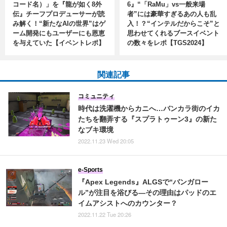
コード名）」を『龍が如く8外
6』“「RaMu」vs一般来場
伝』チーフプロデューサーが読
者”には豪華すぎるあの人も乱
み解く！“新たなAIの世界”はゲ
入！？“インテルだからこそ”と
ーム開発にもユーザーにも恩恵
思わせてくれるブースイベント
を与えていた【イベントレポ】
の数々をレポ【TGS2024】
関連記事
コミュニティ
時代は洗濯機からカニへ…バンカラ街のイカ
たちを翻弄する『スプラトゥーン3』の新た
なブキ環境
2022.11.23 Wed 20:05
e-Sports
『Apex Legends』ALGSで“バンガロー
ル”が注目を浴びる―その理由はパッドのエ
イムアシストへのカウンター？
2022.11.22 Tue 20:26