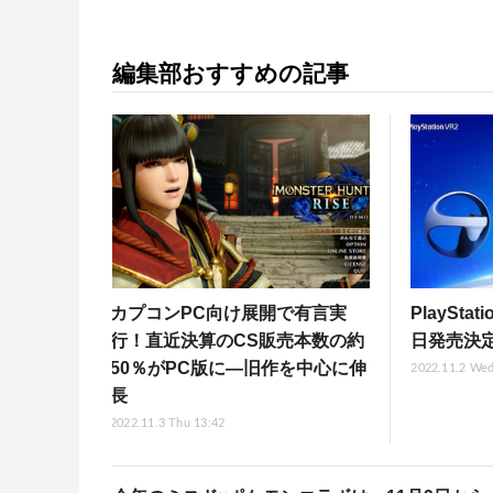
編集部おすすめの記事
カプコンPC向け展開で有言実
PlaySta
行！直近決算のCS販売本数の約
日発売決定
50％がPC版に―旧作を中心に伸
2022.11.2 Wed
長
2022.11.3 Thu 13:42