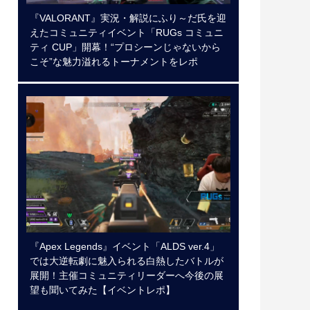
『VALORANT』実況・解説にふり～だ氏を迎
えたコミュニティイベント「RUGs コミュニ
ティ CUP」開幕！“プロシーンじゃないから
こそ”な魅力溢れるトーナメントをレポ
『Apex Legends』イベント「ALDS ver.4」
では大逆転劇に魅入られる白熱したバトルが
展開！主催コミュニティリーダーへ今後の展
望も聞いてみた【イベントレポ】