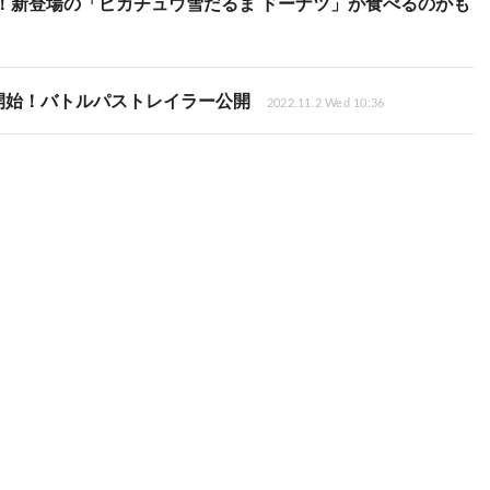
ら！新登場の「ピカチュウ雪だるま ドーナツ」が食べるのがも
ス」開始！バトルパストレイラー公開
2022.11.2 Wed 10:36