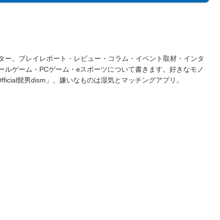
ター。プレイレポート・レビュー・コラム・イベント取材・インタ
ールゲーム・PCゲーム・eスポーツについて書きます。好きなモノ
fficial髭男dism」。嫌いなものは湿気とマッチングアプリ。