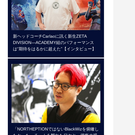
新ヘッドコーチCarlaoに訊く新生ZETA
DIVISION―ACADEMY組のパフォーマンス
は“期待をはるかに超えた”【インタビュー】
「NORTHEPTIONではないBlackWizを俯瞰し