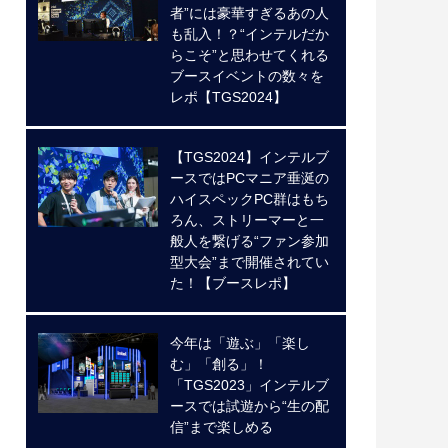
者”には豪華すぎるあの人
も乱入！？“インテルだか
らこそ”と思わせてくれる
ブースイベントの数々を
レポ【TGS2024】
【TGS2024】インテルブ
ースではPCマニア垂涎の
ハイスペックPC群はもち
ろん、ストリーマーと一
般人を繋げる“ファン参加
型大会”まで開催されてい
た！【ブースレポ】
今年は「遊ぶ」「楽し
む」「創る」！
「TGS2023」インテルブ
ースでは試遊から“生の配
信”まで楽しめる