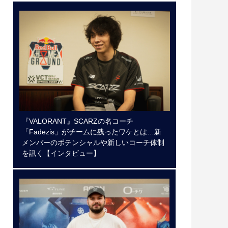
『VALORANT』SCARZの名コーチ
「Fadezis」がチームに残ったワケとは…新
メンバーのポテンシャルや新しいコーチ体制
を訊く【インタビュー】