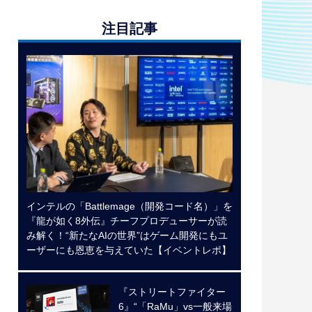
注目記事
インテルの「Battlemage（開発コード名）」を
『龍が如く8外伝』チーフプロデューサーが読
み解く！“新たなAIの世界”はゲーム開発にもユ
ーザーにも恩恵を与えていた【イベントレポ】
『ストリートファイター
6』“「RaMu」vs一般来場