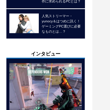
作に求められるPCとは？
人気ストリーマー・
yunocy＆はつめに訊く！
ゲーミングPC選びに必要
なものとは…？
インタビュー