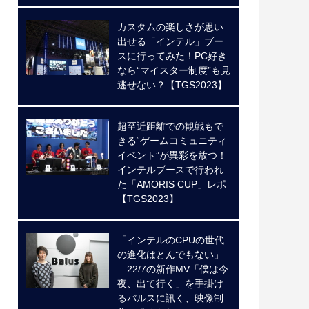
カスタムの楽しさが思い
出せる「インテル」ブー
スに行ってみた！PC好き
なら“マイスター制度”も見
逃せない？【TGS2023】
超至近距離での観戦もで
きる“ゲームコミュニティ
イベント”が異彩を放つ！
インテルブースで行われ
た「AMORIS CUP」レポ
【TGS2023】
「インテルのCPUの世代
の進化はとんでもない」
…22/7の新作MV「僕は今
夜、出て行く」を手掛け
るバルスに訊く、映像制