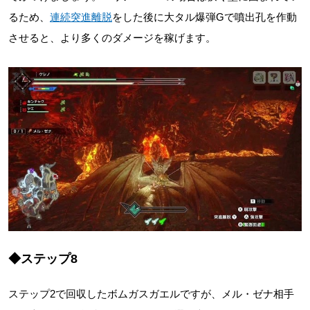
るため、
連続突進離脱
をした後に大タル爆弾Gで噴出孔を作動
させると、より多くのダメージを稼げます。
◆ステップ8
ステップ2で回収したボムガスガエルですが、メル・ゼナ相手