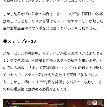
で強制的にダウンさせ、チャンスタイムに変えましょう。
しかし納刀が遅い武器の場合は、タイミング的に戦闘中の設置
は難しいことも。リスクを避けてメル・ゼナがエリア移動した
後の追撃直後やダウン中などに使うといいかもしれません。
◆ステップ9～10
メル・ゼナとの戦闘中、リオレイアが近くのエリアに来たタイ
ミングでその場から離脱＆同モンスターの操竜を狙います。た
いていの場合、リオレイアは噴出孔（マグマ）の付近を徘徊し
ているので、ステップ7を終えたあたりで実行できるでしょ
う。しかし、稀にエリア9付近を徘徊するパターンもあり、そ
の時の運次第では諦める必要があります。