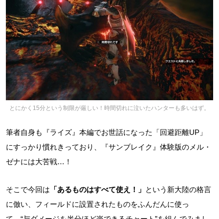
とにかく15分という制限が厳しい！時間切れに泣いたハンターも多いはず。
筆者自身も『ライズ』本編でお世話になった「回避距離UP」
にすっかり慣れきっており、『サンブレイク』体験版のメル・
ゼナには大苦戦…！
そこで今回は
「あるものはすべて使え！」
という新大陸の格言
に倣い、フィールドに設置されたものをふんだんに使っ
て、“与ダメージを半分ほど楽できるチャート”を組んでみまし