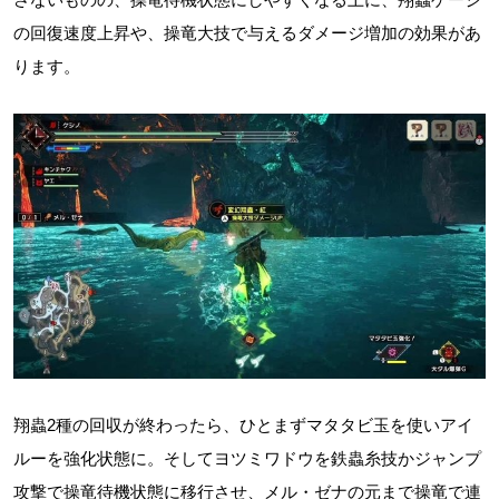
の回復速度上昇や、操竜大技で与えるダメージ増加の効果があ
ります。
翔蟲2種の回収が終わったら、ひとまずマタタビ玉を使いアイ
ルーを強化状態に。そしてヨツミワドウを鉄蟲糸技かジャンプ
攻撃で操竜待機状態に移行させ、メル・ゼナの元まで操竜で連