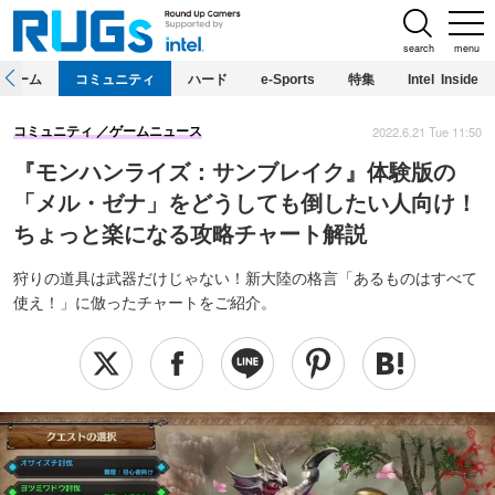
search
menu
ホーム
コミュニティ
ハード
e-Sports
特集
Intel Inside
2022.6.21 Tue 11:50
コミュニティ
ゲームニュース
『モンハンライズ：サンブレイク』体験版の
「メル・ゼナ」をどうしても倒したい人向け！
ちょっと楽になる攻略チャート解説
狩りの道具は武器だけじゃない！新大陸の格言「あるものはすべて
使え！」に倣ったチャートをご紹介。