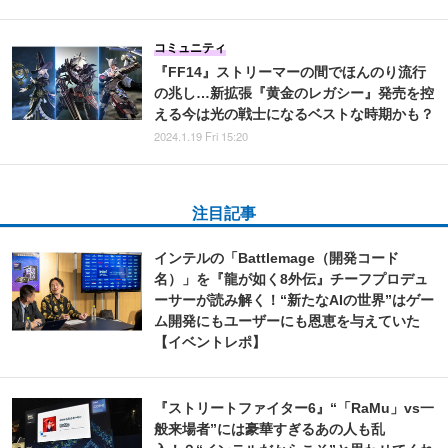
コミュニティ
『FF14』ストリーマーの間でほんのり流行
の兆し…新拡張『黄金のレガシー』発売を控
える今は光の戦士になるベストな時期かも？
2024.1.19 Fri 15:20
注目記事
インテルの「Battlemage（開発コード
名）」を『龍が如く8外伝』チーフプロデュ
ーサーが読み解く！“新たなAIの世界”はゲー
ム開発にもユーザーにも恩恵を与えていた
【イベントレポ】
『ストリートファイター6』“「RaMu」vs一
般来場者”には豪華すぎるあの人も乱