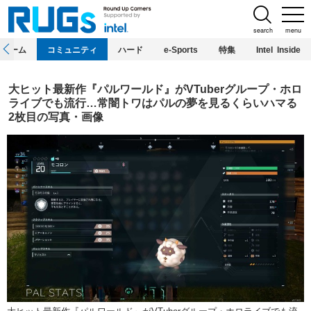
search
menu
ホーム
コミュニティ
ハード
e-Sports
特集
Intel Inside
大ヒット最新作『パルワールド』がVTuberグループ・ホロ
ライブでも流行…常闇トワはパルの夢を見るくらいハマる
2枚目の写真・画像