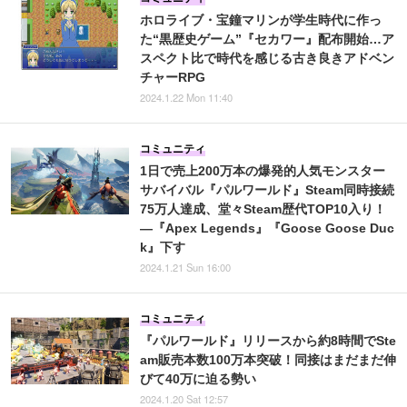
ホロライブ・宝鐘マリンが学生時代に作っ
た“黒歴史ゲーム”『セカワー』配布開始…ア
スペクト比で時代を感じる古き良きアドベン
チャーRPG
2024.1.22 Mon 11:40
コミュニティ
1日で売上200万本の爆発的人気モンスター
サバイバル『パルワールド』Steam同時接続
75万人達成、堂々Steam歴代TOP10入り！
―『Apex Legends』『Goose Goose Duc
k』下す
2024.1.21 Sun 16:00
コミュニティ
『パルワールド』リリースから約8時間でSte
am販売本数100万本突破！同接はまだまだ伸
びて40万に迫る勢い
2024.1.20 Sat 12:57