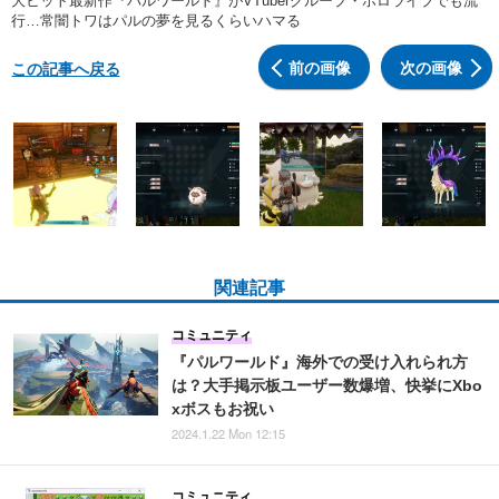
大ヒット最新作『パルワールド』がVTuberグループ・ホロライブでも流
行…常闇トワはパルの夢を見るくらいハマる
前の画像
次の画像
この記事へ戻る
関連記事
コミュニティ
『パルワールド』海外での受け入れられ方
は？大手掲示板ユーザー数爆増、快挙にXbo
xボスもお祝い
2024.1.22 Mon 12:15
コミュニティ