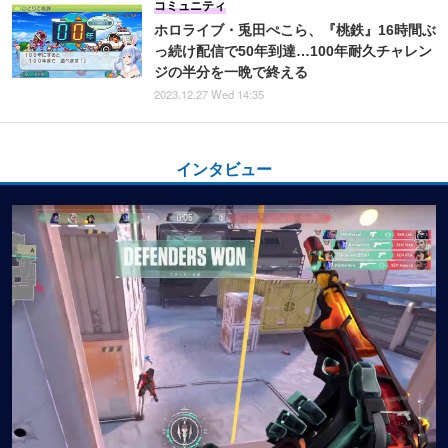
コミュニティ
ホロライブ・兎田ぺこら、『桃鉄』16時間ぶ
っ続け配信で50年到達…100年耐久チャレン
ジの半分を一晩で終える
2023.12.27 Wed 14:35
インタビュー