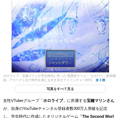
ホロライブ・宝鐘マリンが学生時代に作った“黒歴史ゲーム”『セカワー』配布開
始…アスペクト比で時代を感じる古き良きアドベンチャーRPG
全 3 枚
写真をすべて見る
女性VTuberグループ「
ホロライブ
」に所属する
宝鐘マリンさん
が、自身のYouTubeチャンネル登録者数300万人突破を記念
し、学生時代に作成したオリジナルゲーム『
The Second Worl