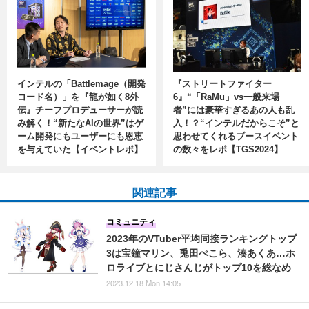
インテルの「Battlemage（開発
『ストリートファイター
コード名）」を『龍が如く8外
6』“「RaMu」vs一般来場
伝』チーフプロデューサーが読
者”には豪華すぎるあの人も乱
み解く！“新たなAIの世界”はゲ
入！？“インテルだからこそ”と
ーム開発にもユーザーにも恩恵
思わせてくれるブースイベント
を与えていた【イベントレポ】
の数々をレポ【TGS2024】
関連記事
コミュニティ
2023年のVTuber平均同接ランキングトップ
3は宝鐘マリン、兎田ぺこら、湊あくあ…ホ
ロライブとにじさんじがトップ10を総なめ
2023.12.18 Mon 14:05