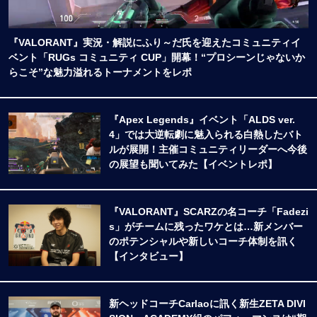
『VALORANT』実況・解説にふり～だ氏を迎えたコミュニティイ
ベント「RUGs コミュニティ CUP」開幕！“プロシーンじゃないか
らこそ”な魅力溢れるトーナメントをレポ
『Apex Legends』イベント「ALDS ver.
4」では大逆転劇に魅入られる白熱したバト
ルが展開！主催コミュニティリーダーへ今後
の展望も聞いてみた【イベントレポ】
『VALORANT』SCARZの名コーチ「Fadezi
s」がチームに残ったワケとは…新メンバー
のポテンシャルや新しいコーチ体制を訊く
【インタビュー】
新ヘッドコーチCarlaoに訊く新生ZETA DIVI