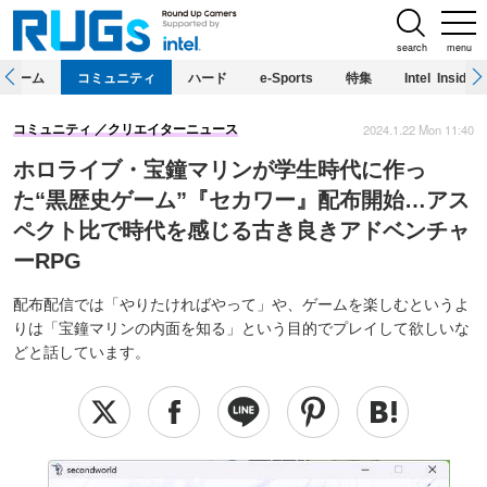
search
menu
ホーム
コミュニティ
ハード
e-Sports
特集
Intel Inside
2024.1.22 Mon 11:40
コミュニティ
クリエイターニュース
ホロライブ・宝鐘マリンが学生時代に作っ
た“黒歴史ゲーム”『セカワー』配布開始…アス
ペクト比で時代を感じる古き良きアドベンチャ
ーRPG
配布配信では「やりたければやって」や、ゲームを楽しむというよ
りは「宝鐘マリンの内面を知る」という目的でプレイして欲しいな
どと話しています。