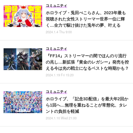
コミュニティ
ホロライブ・兎田ぺこらさん、2023年最も
視聴された女性ストリーマー世界一位に輝
く…全力で駆け抜けた兎年の夢、叶える
2024.1.4 Thu 9:00
コミュニティ
『FF14』ストリーマーの間でほんのり流行
の兆し…新拡張『黄金のレガシー』発売を控
える今は光の戦士になるベストな時期かも？
2024.1.19 Fri 15:20
コミュニティ
ホロライブ、「記念3D配信」を最大年2回か
ら1回へ…無理を重ねることが常態化、タレ
ントの負担を軽減
2024.1.10 Wed 21:00