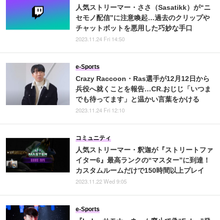
人気ストリーマー・ささ（Sasatikk）が“ニ
セモノ配信”に注意喚起…過去のクリップや
チャットボットを悪用した巧妙な手口
2023.11.24 Fri 14:50
e-Sports
Crazy Raccoon・Ras選手が12月12日から
兵役へ就くことを報告…CR.おじじ「いつま
でも待ってます」と温かい言葉をかける
2023.11.24 Fri 12:10
コミュニティ
人気ストリーマー・釈迦が『ストリートファ
イター6』最高ランクの“マスター”に到達！
カスタムルームだけで150時間以上プレイ
2023.11.22 Wed 9:05
e-Sports