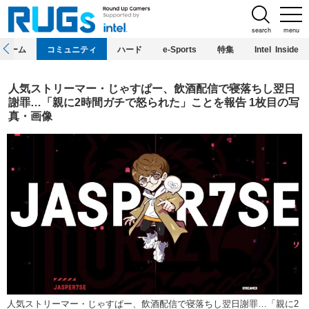
search
menu
ホーム
コミュニティ
ハード
e-Sports
特集
Intel Inside
人気ストリーマー・じゃすぱー、飲酒配信で寝落ちし翌日
謝罪…「親に2時間ガチで怒られた」ことを報告 1枚目の写
真・画像
人気ストリーマー・じゃすぱー、飲酒配信で寝落ちし翌日謝罪…「親に2