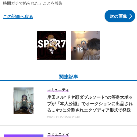
時間ガチで怒られた」ことを報告
次の画像
この記事へ戻る
関連記事
コミュニティ
岸田メル“ドヤ顔ダブルソード”の等身大ポッ
プが「本人公認」でオークションに出品され
る…4つに分割されエクゾディア形式で発送
2023.11.27 Mon 20:40
コミュニティ