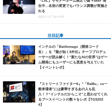
『LoL』サモナーネーム廃止で偽“Faker”発
生中…名前の変更でもバランス調整が実施さ
れる
2023.11.21 Tue 19:30
注目記事
インテルの「Battlemage（開発コード
名）」を『龍が如く8外伝』チーフプロデュ
ーサーが読み解く！“新たなAIの世界”はゲー
ム開発にもユーザーにも恩恵を与えていた
【イベントレポ】
『ストリートファイター6』“「RaMu」vs一
般来場者”には豪華すぎるあの人も乱
入！？“インテルだからこそ”と思わせてくれ
るブースイベントの数々をレポ【TGS202
4】