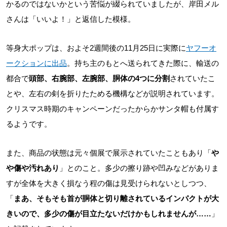
かるのではないかという苦悩が綴られていましたが、岸田メル
さんは「いいよ！」と返信した模様。
等身大ポップは、およそ2週間後の11月25日に実際に
ヤフーオ
ークションに出品
。持ち主のもとへ送られてきた際に、輸送の
都合で
頭部、右腕部、左腕部、胴体の4つに分割
されていたこ
とや、左右の剣を折りたためる機構などが説明されています。
クリスマス時期のキャンペーンだったからかサンタ帽も付属す
るようです。
また、商品の状態は元々個展で展示されていたこともあり「
や
や傷や汚れあり
」とのこと。多少の擦り跡や凹みなどがありま
すが全体を大きく損なう程の傷は見受けられないとしつつ、
「
まあ、そもそも首が胴体と切り離されているインパクトが大
きいので、多少の傷が目立たないだけかもしれませんが……
」