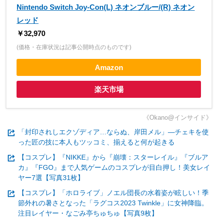
Nintendo Switch Joy-Con(L) ネオンブルー/(R) ネオン
レッド
￥32,970
(価格・在庫状況は記事公開時点のものです)
Amazon
楽天市場
《Okano@インサイド》
「封印されしエクゾディア…ならぬ、岸田メル」―チェキを使
った匠の技に本人もツッコミ、揃えると何が起きる
【コスプレ】『NIKKE』から『崩壊：スターレイル』『ブルア
カ』『FGO』まで人気ゲームのコスプレが目白押し！美女レイ
ヤー7選【写真31枚】
【コスプレ】「ホロライブ」ノエル団長の水着姿が眩しい！季
節外れの暑さとなった「ラグコス2023 Twinkle」に女神降臨。
注目レイヤー・なごみ亭ちゅちゅ【写真9枚】