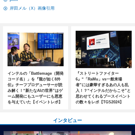
岸田メル（X）画像引用
インテルの「Battlemage（開発
『ストリートファイター
コード名）」を『龍が如く8外
6』“「RaMu」vs一般来場
伝』チーフプロデューサーが読
者”には豪華すぎるあの人も乱
み解く！“新たなAIの世界”はゲ
入！？“インテルだからこそ”と
ーム開発にもユーザーにも恩恵
思わせてくれるブースイベント
を与えていた【イベントレポ】
の数々をレポ【TGS2024】
インタビュー