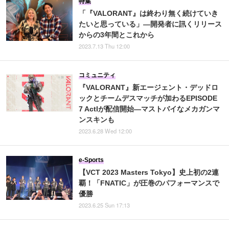
特集
「『VALORANT』は終わり無く続けていき
たいと思っている」―開発者に訊くリリース
からの3年間とこれから
2023.7.13 Thu 12:00
コミュニティ
『VALORANT』新エージェント・デッドロ
ックとチームデスマッチが加わるEPISODE
7 ActIが配信開始―マストバイなメカガンマ
ンスキンも
2023.6.28 Wed 12:00
e-Sports
【VCT 2023 Masters Tokyo】史上初の2連
覇！「FNATIC」が圧巻のパフォーマンスで
優勝
2023.6.25 Sun 17:13