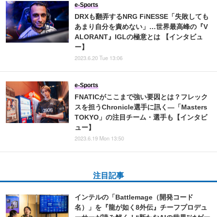
e-Sports
DRXも翻弄するNRG FiNESSE「失敗しても
あまり自分を責めない」…世界最高峰の『V
ALORANT』IGLの極意とは 【インタビュ
ー】
2023.6.20 Tue 13:06
e-Sports
FNATICがここまで強い要因とは？フレック
スを担うChronicle選手に訊く―「Masters
TOKYO」の注目チーム・選手も【インタビ
ュー】
2023.6.19 Mon 13:50
注目記事
インテルの「Battlemage（開発コード
名）」を『龍が如く8外伝』チーフプロデュ