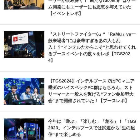
ーサーが読み解く！“新たなAIの世界”はゲー
ム開発にもユーザーにも恩恵を与えていた
【イベントレポ】
『ストリートファイター6』“「RaMu」vs一
般来場者”には豪華すぎるあの人も乱
入！？“インテルだからこそ”と思わせてくれ
るブースイベントの数々をレポ【TGS202
4】
【TGS2024】インテルブースではPCマニア
垂涎のハイスペックPC群はもちろん、スト
リーマーと一般人を繋げる“ファン参加型大
会”まで開催されていた！【ブースレポ】
今年は「遊ぶ」「楽しむ」「創る」！「TGS
2023」インテルブースでは試遊から“生の配
信”まで楽しめる