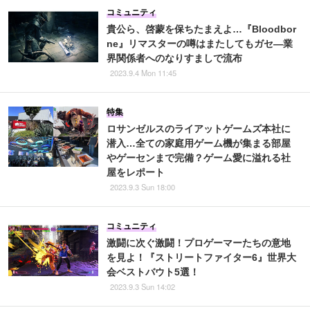
コミュニティ
貴公ら、啓蒙を保ちたまえよ…『Bloodbor
ne』リマスターの噂はまたしてもガセ―業
界関係者へのなりすましで流布
2023.9.4 Mon 11:45
特集
ロサンゼルスのライアットゲームズ本社に
潜入…全ての家庭用ゲーム機が集まる部屋
やゲーセンまで完備？ゲーム愛に溢れる社
屋をレポート
2023.9.3 Sun 18:00
コミュニティ
激闘に次ぐ激闘！プロゲーマーたちの意地
を見よ！『ストリートファイター6』世界大
会ベストバウト5選！
2023.9.3 Sun 14:02