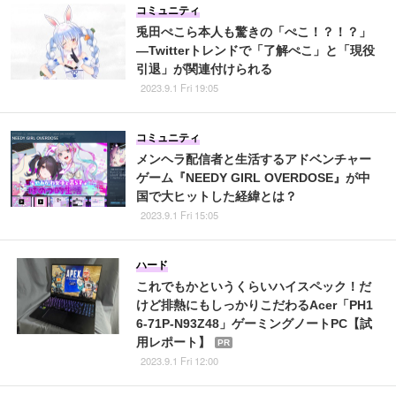
コミュニティ
兎田ぺこら本人も驚きの「ぺこ！？！？」
―Twitterトレンドで「了解ぺこ」と「現役
引退」が関連付けられる
2023.9.1 Fri 19:05
コミュニティ
メンヘラ配信者と生活するアドベンチャー
ゲーム『NEEDY GIRL OVERDOSE』が中
国で大ヒットした経緯とは？
2023.9.1 Fri 15:05
ハード
これでもかというくらいハイスペック！だ
けど排熱にもしっかりこだわるAcer「PH1
6-71P-N93Z48」ゲーミングノートPC【試
用レポート】
PR
2023.9.1 Fri 12:00