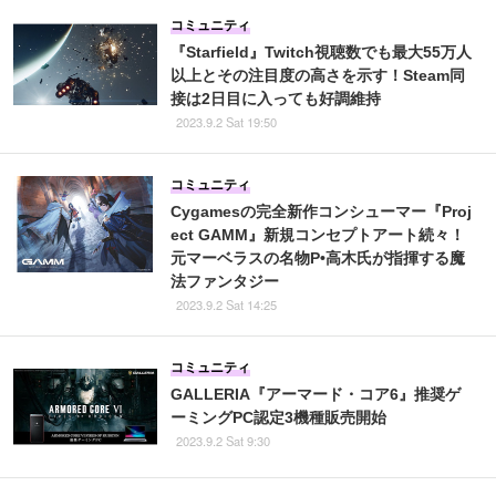
コミュニティ
『Starfield』Twitch視聴数でも最大55万人
以上とその注目度の高さを示す！Steam同
接は2日目に入っても好調維持
2023.9.2 Sat 19:50
コミュニティ
Cygamesの完全新作コンシューマー『Proj
ect GAMM』新規コンセプトアート続々！
元マーベラスの名物P•高木氏が指揮する魔
法ファンタジー
2023.9.2 Sat 14:25
コミュニティ
GALLERIA『アーマード・コア6』推奨ゲ
ーミングPC認定3機種販売開始
2023.9.2 Sat 9:30