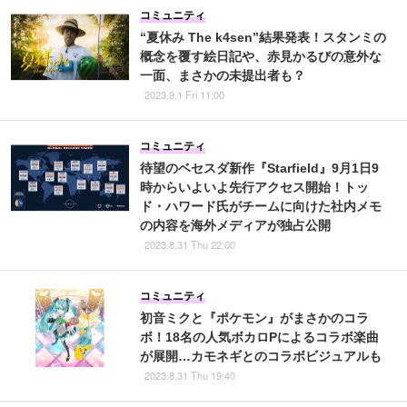
コミュニティ
“夏休み The k4sen”結果発表！スタンミの
概念を覆す絵日記や、赤見かるびの意外な
一面、まさかの未提出者も？
2023.9.1 Fri 11:00
コミュニティ
待望のベセスダ新作『Starfield』9月1日9
時からいよいよ先行アクセス開始！トッ
ド・ハワード氏がチームに向けた社内メモ
の内容を海外メディアが独占公開
2023.8.31 Thu 22:00
コミュニティ
初音ミクと『ポケモン』がまさかのコラ
ボ！18名の⼈気ボカロPによるコラボ楽曲
が展開…カモネギとのコラボビジュアルも
2023.8.31 Thu 19:40