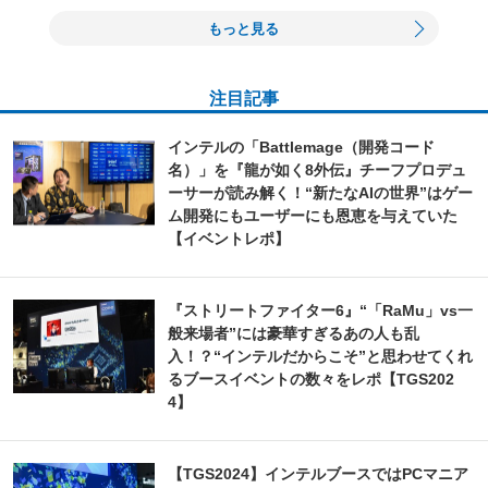
もっと見る
注目記事
インテルの「Battlemage（開発コード
名）」を『龍が如く8外伝』チーフプロデュ
ーサーが読み解く！“新たなAIの世界”はゲー
ム開発にもユーザーにも恩恵を与えていた
【イベントレポ】
『ストリートファイター6』“「RaMu」vs一
般来場者”には豪華すぎるあの人も乱
入！？“インテルだからこそ”と思わせてくれ
るブースイベントの数々をレポ【TGS202
4】
【TGS2024】インテルブースではPCマニア