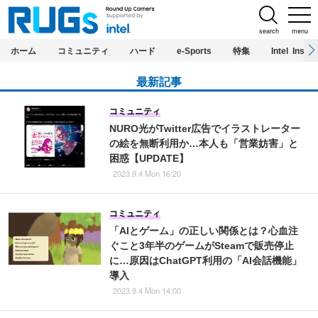
search
menu
ホーム
コミュニティ
ハード
e-Sports
特集
Intel Inside
最新記事
コミュニティ
NURO光がTwitter広告でイラストレーター
の絵を無断利用か…本人も「営業妨害」と
困惑【UPDATE】
2023.9.4 Mon 16:20
コミュニティ
「AIとゲーム」の正しい関係とは？心血注
ぐこと3年半のゲームがSteamで販売停止
に…原因はChatGPT利用の「AI会話機能」
導入
2023.9.4 Mon 14:00