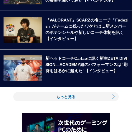
の展望も聞いてみた【イベントレポ】
『VALORANT』SCARZの名コーチ「Fadezi
s」がチームに残ったワケとは…新メンバー
のポテンシャルや新しいコーチ体制を訊く
【インタビュー】
新ヘッドコーチCarlaoに訊く新生ZETA DIVI
SION―ACADEMY組のパフォーマンスは“期
待をはるかに超えた”【インタビュー】
もっと見る