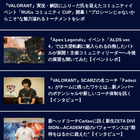
『VALORANT』実況・解説にふり～だ氏を迎えたコミュニティイ
ベント「RUGs コミュニティ CUP」開幕！“プロシーンじゃないか
らこそ”な魅力溢れるトーナメントをレポ
『Apex Legends』イベント「ALDS ver.
4」では大逆転劇に魅入られる白熱したバト
ルが展開！主催コミュニティリーダーへ今後
の展望も聞いてみた【イベントレポ】
『VALORANT』SCARZの名コーチ「Fadezi
s」がチームに残ったワケとは…新メンバー
のポテンシャルや新しいコーチ体制を訊く
【インタビュー】
新ヘッドコーチCarlaoに訊く新生ZETA DIVI
SION―ACADEMY組のパフォーマンスは“期
待をはるかに超えた”【インタビュー】