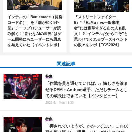
インテルの「Battlemage（開発
『ストリートファイター
コード名）」を『龍が如く8外
6』“「RaMu」vs一般来場
伝』チーフプロデューサーが読
者”には豪華すぎるあの人も乱
み解く！“新たなAIの世界”はゲ
入！？“インテルだからこそ”と
ーム開発にもユーザーにも恩恵
思わせてくれるブースイベント
を与えていた【イベントレポ】
の数々をレポ【TGS2024】
関連記事
特集
「作戦を貫き通せていれば…」悔しさを滲ま
せるDFM・Anthem選手、ただしチームとし
ての成長はできている【インタビュー】
2023.5.1 Mon 11:30
特集
「押されていようが、かかってこい」…PRX