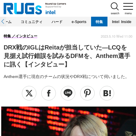
search
menu
ホーム
コミュニティ
ハード
e-Sports
特集
Intel Inside
2023.5.10 Wed 11:00
特集
インタビュー
DRX戦のIGLはReitaが担当していた―LCQを
見据え試行錯誤を試みるDFMを、Anthem選手
に訊く【インタビュー】
Anthem選手に現在のチームの状況やDRX戦について伺いました。