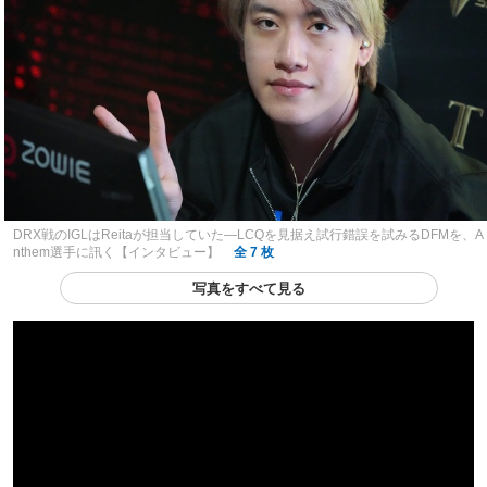
DRX戦のIGLはReitaが担当していた―LCQを見据え試行錯誤を試みるDFMを、A
nthem選手に訊く【インタビュー】
全 7 枚
写真をすべて見る