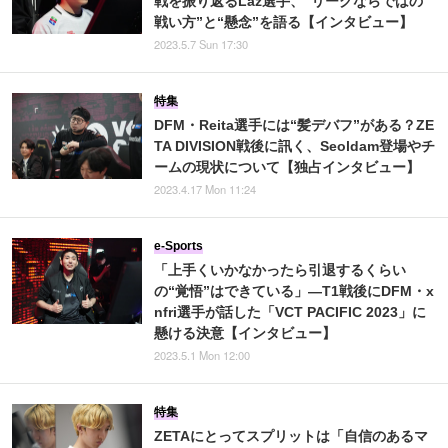
戦を振り返るLaz選手、“リーグならではの
戦い方”と“懸念”を語る【インタビュー】
2023.5.7 Sun 17:30
特集
DFM・Reita選手には“髪デバフ”がある？ZE
TA DIVISION戦後に訊く、Seoldam登場やチ
ームの現状について【独占インタビュー】
2023.4.17 Mon 11:24
e-Sports
「上手くいかなかったら引退するくらい
の“覚悟”はできている」―T1戦後にDFM・x
nfri選手が話した「VCT PACIFIC 2023」に
懸ける決意【インタビュー】
2023.5.1 Mon 12:00
特集
ZETAにとってスプリットは「自信のあるマ