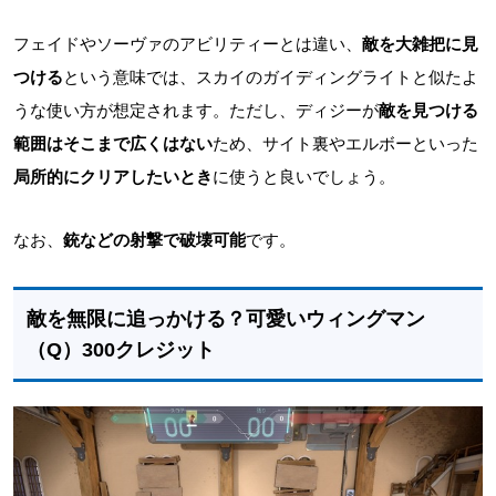
フェイドやソーヴァのアビリティーとは違い、
敵を大雑把に見
つける
という意味では、スカイのガイディングライトと似たよ
うな使い方が想定されます。ただし、ディジーが
敵を見つける
範囲はそこまで広くはない
ため、サイト裏やエルボーといった
局所的にクリアしたいとき
に使うと良いでしょう。
なお、
銃などの射撃で破壊可能
です。
敵を無限に追っかける？可愛いウィングマン
（Q）300クレジット