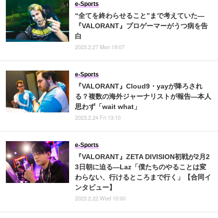
e-Sports
“全てを終わらせること”まで考えていた―
『VALORANT』プロゲーマーがうつ病を告
白
2023.2.27 Mon 19:07
e-Sports
『VALORANT』Cloud9・yayが降ろされ
る？複数の海外ジャーナリストが報告―本人
思わず「wait what」
2023.2.24 Fri 13:10
e-Sports
『VALORANT』ZETA DIVISION初戦が2月2
3日朝に迫る―Laz「僕たちのやることは変
わらない、行けるところまで行く」【合同イ
ンタビュー】
2023.2.22 Wed 10:00