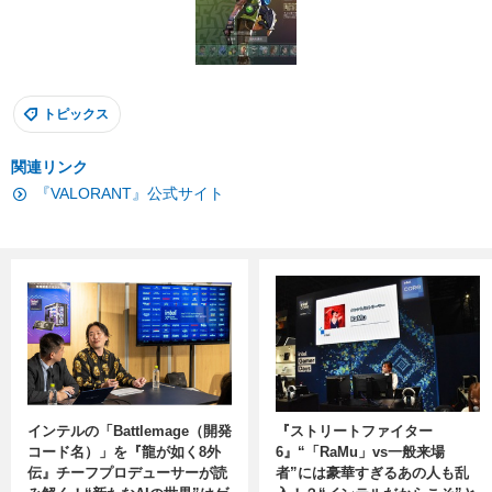
トピックス
関連リンク
『VALORANT』公式サイト
インテルの「Battlemage（開発
『ストリートファイター
コード名）」を『龍が如く8外
6』“「RaMu」vs一般来場
伝』チーフプロデューサーが読
者”には豪華すぎるあの人も乱