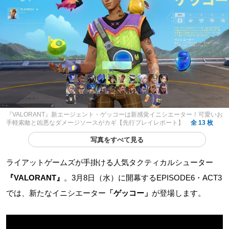
『VALORANT』新エージェント・ゲッコーは新感覚イニシエーター！可愛いお
手軽索敵と凶悪なダメージソースがカギ【先行プレイレポート】
全 13 枚
写真をすべて見る
ライアットゲームズが手掛ける人気タクティカルシューター
『VALORANT』
。3月8日（水）に開幕するEPISODE6・ACT3
では、新たなイニシエーター
「ゲッコー」
が登場します。