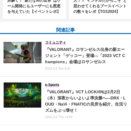
み解く！“新たなAIの世界”はゲ
入！？“インテルだからこそ”と
ーム開発にもユーザーにも恩恵
思わせてくれるブースイベント
を与えていた【イベントレポ】
の数々をレポ【TGS2024】
関連記事
コミュニティ
『VALORANT』ロサンゼルス出身の新エー
ジェント「ゲッコー」登場―「2023 VCT C
hampions」会場はロサンゼルス
2023.3.5 Sun 8:31
e-Sports
『VALORANT』VCT LOCK//INは3月2日
（木）深夜からいよいよ準決勝へ―DRX・L
OUD・NaVi・FNATICの見所を紹介、生活リ
ズムをぶっ壊せ！
2023.3.2 Thu 14:05