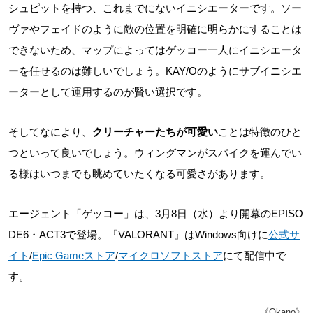
シュピットを持つ、これまでにないイニシエーターです。ソー
ヴァやフェイドのように敵の位置を明確に明らかにすることは
できないため、マップによってはゲッコー一人にイニシエータ
ーを任せるのは難しいでしょう。KAY/Oのようにサブイニシエ
ーターとして運用するのが賢い選択です。
そしてなにより、
クリーチャーたちが可愛い
ことは特徴のひと
つといって良いでしょう。ウィングマンがスパイクを運んでい
る様はいつまでも眺めていたくなる可愛さがあります。
エージェント「ゲッコー」は、3月8日（水）より開幕のEPISO
DE6・ACT3で登場。『VALORANT』はWindows向けに
公式サ
イト
/
Epic Gameストア
/
マイクロソフトストア
にて配信中で
す。
《Okano》