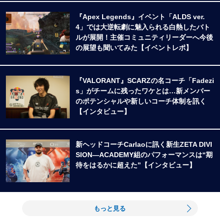
『Apex Legends』イベント「ALDS ver.
4」では大逆転劇に魅入られる白熱したバト
ルが展開！主催コミュニティリーダーへ今後
の展望も聞いてみた【イベントレポ】
『VALORANT』SCARZの名コーチ「Fadezi
s」がチームに残ったワケとは…新メンバー
のポテンシャルや新しいコーチ体制を訊く
【インタビュー】
新ヘッドコーチCarlaoに訊く新生ZETA DIVI
SION―ACADEMY組のパフォーマンスは“期
待をはるかに超えた”【インタビュー】
もっと見る