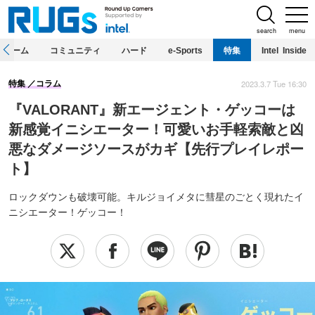
search
menu
ホーム
コミュニティ
ハード
e-Sports
特集
Intel Inside
2023.3.7 Tue 16:30
特集
コラム
『VALORANT』新エージェント・ゲッコーは
新感覚イニシエーター！可愛いお手軽索敵と凶
悪なダメージソースがカギ【先行プレイレポー
ト】
ロックダウンも破壊可能。キルジョイメタに彗星のごとく現れたイ
ニシエーター！ゲッコー！