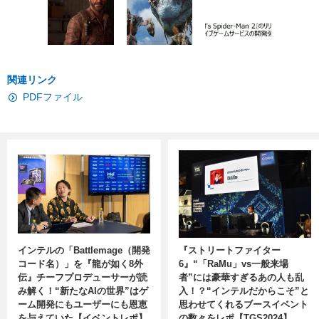
関連リンク
PDFファイル
インテルの「Battlemage（開発
『ストリートファイター
コード名）」を『龍が如く8外
6』“「RaMu」vs一般来場
伝』チーフプロデューサーが読
者”には豪華すぎるあの人も乱
み解く！“新たなAIの世界”はゲ
入！？“インテルだからこそ”と
ーム開発にもユーザーにも恩恵
思わせてくれるブースイベント
を与えていた【イベントレポ】
の数々をレポ【TGS2024】