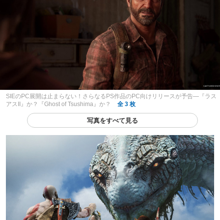
SIEのPC展開は止まらない！さらなるPS作品のPC向けリリースが予告―『ラス
アスII』か？『Ghost of Tsushima』か？
全 3 枚
写真をすべて見る