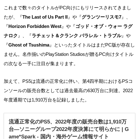
これまで数々のタイトルがPC向けにもリリースされてきまし
たが、『
The Last of Us Part II
』や『
グランツーリスモ7
』、
『
Horizon Forbidden West
』や『
ゴッド・オブ・ウォー ラグ
ナロク
』、『
ラチェット＆クランク パラレル・トラブル
』や
『
Ghost of Tsushima
』といったタイトルはまだPC版が存在し
ません。名作揃いのPlayStation Studiosが贈るPC向けタイトル
の次なる一手に注目が集まります。
加えて、PS5は流通の正常化に伴い、第4四半期におけるPSコ
ンソールの販売台数としては過去最高の630万台に到達。2022
年度通期では1,910万台を記録しました。
流通正常化のPS5、2022年度の販売台数は1,910万
台―ソニーグループ2022年度決算にて明らかに | G
ame*Spark - 国内・海外ゲーム情報サイト