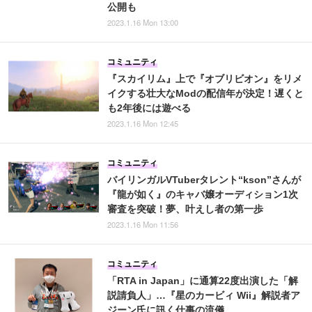
公開も
2023.1.16 Mon 13:00
コミュニティ
『スカイリム』上で『オブリビオン』をリメ
イクする壮大なModの配信年が決定！遅くと
も2年後には遊べる
2023.1.16 Mon 12:45
コミュニティ
バイリンガルVTuberタレント“kson”さんが
『龍が如く』のキャバ嬢オーディション1次
審査を突破！夢、叶えし者の第一歩
2023.1.16 Mon 11:56
コミュニティ
「RTA in Japan」に通算22度出演した「解
説請負人」…『星のカービィ Wii』解説者ア
ジーン氏に訊く仕事の流儀