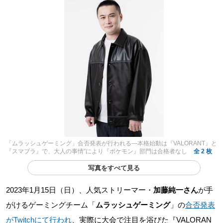
「ムラッシュゲーミング」合否発表が行われる―本格始動は『VALORANT』と
『スマブラ』で、大人の事情”により『ポケモン』部門は合格者なし
全 2 枚
写真をすべて見る
2023年1月15日（日）、人気ストリーマー・
加藤純一さん
が手
がけるゲーミングチーム「
ムラッシュゲーミング
」の
合否発表
がTwitchにて行われ
、実際に大会で注目を浴びた『VALORAN