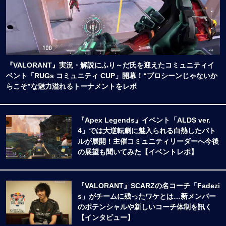
『VALORANT』実況・解説にふり～だ氏を迎えたコミュニティイ
ベント「RUGs コミュニティ CUP」開幕！“プロシーンじゃないか
らこそ”な魅力溢れるトーナメントをレポ
『Apex Legends』イベント「ALDS ver.
4」では大逆転劇に魅入られる白熱したバト
ルが展開！主催コミュニティリーダーへ今後
の展望も聞いてみた【イベントレポ】
『VALORANT』SCARZの名コーチ「Fadezi
s」がチームに残ったワケとは…新メンバー
のポテンシャルや新しいコーチ体制を訊く
【インタビュー】