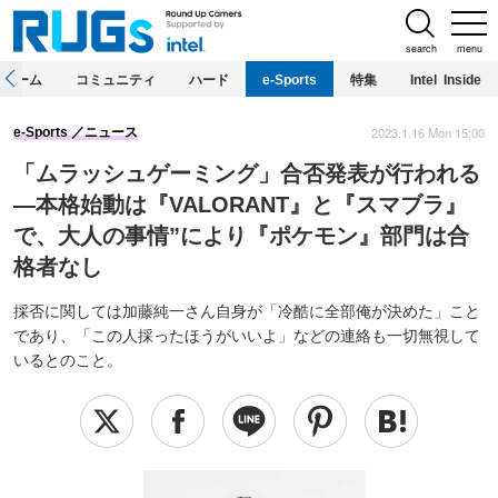
search
menu
ホーム
コミュニティ
ハード
e-Sports
特集
Intel Inside
2023.1.16 Mon 15:00
e-Sports
ニュース
「ムラッシュゲーミング」合否発表が行われる
―本格始動は『VALORANT』と『スマブラ』
で、大人の事情”により『ポケモン』部門は合
格者なし
採否に関しては加藤純一さん自身が「冷酷に全部俺が決めた」こと
であり、「この人採ったほうがいいよ」などの連絡も一切無視して
いるとのこと。