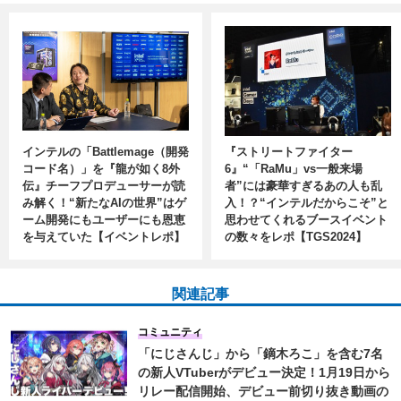
インテルの「Battlemage（開発
『ストリートファイター
コード名）」を『龍が如く8外
6』“「RaMu」vs一般来場
伝』チーフプロデューサーが読
者”には豪華すぎるあの人も乱
み解く！“新たなAIの世界”はゲ
入！？“インテルだからこそ”と
ーム開発にもユーザーにも恩恵
思わせてくれるブースイベント
を与えていた【イベントレポ】
の数々をレポ【TGS2024】
関連記事
コミュニティ
「にじさんじ」から「鏑木ろこ」を含む7名
の新人VTuberがデビュー決定！1月19日から
リレー配信開始、デビュー前切り抜き動画の