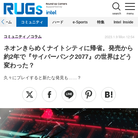
search
menu
ホーム
コミュニティ
ハード
e-Sports
特集
Intel Inside
2023.1.9 Mon 12:54
コミュニティ
コラム
ネオンきらめくナイトシティに帰省。発売から
約2年で『サイバーパンク2077』の世界はどう
変わった？
久々にプレイすると新たな発見も……？