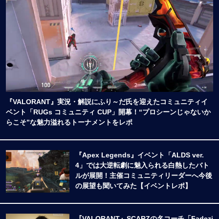
『VALORANT』実況・解説にふり～だ氏を迎えたコミュニティイ
ベント「RUGs コミュニティ CUP」開幕！“プロシーンじゃないか
らこそ”な魅力溢れるトーナメントをレポ
『Apex Legends』イベント「ALDS ver.
4」では大逆転劇に魅入られる白熱したバト
ルが展開！主催コミュニティリーダーへ今後
の展望も聞いてみた【イベントレポ】
『VALORANT』SCARZの名コーチ「Fadezi