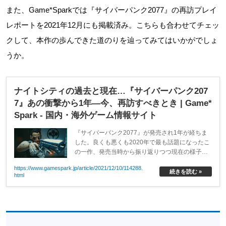
また、Game*Sparkでは『サイバーパンク2077』の再訪プレイ
レポートを2021年12月にも掲載済み。こちらも合わせてチェッ
クして、本作の歩んできた道のりを辿ってみてはいかがでしょ
うか。
ナイトシティの過去と現在…『サイバーパンク207
7』あの衝撃から1年―今、再訪すべきとき | Game*
Spark - 国内・海外ゲーム情報サイト
『サイバーパンク2077』が発売され1年が経ちま
した。良くも悪くも2020年で最も話題になったこ
の一作、発売当時から振り返りつつ現在の様子を
お伝えします。
https://www.gamespark.jp/article/2021/12/10/114288.
続きを読む »
html