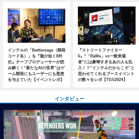
インテルの「Battlemage（開発
『ストリートファイター
コード名）」を『龍が如く8外
6』“「RaMu」vs一般来場
伝』チーフプロデューサーが読
者”には豪華すぎるあの人も乱
み解く！“新たなAIの世界”はゲ
入！？“インテルだからこそ”と
ーム開発にもユーザーにも恩恵
思わせてくれるブースイベント
を与えていた【イベントレポ】
の数々をレポ【TGS2024】
インタビュー