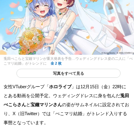
兎田ぺこらと宝鐘マリンが重大発表を予告…ウェディングドレス姿の二人に「ぺ
こマリ結婚」がトレンドに
全 2 枚
写真をすべて見る
女性VTuberグループ「
ホロライブ
」は12月15日（金）22時に
とある動画を公開予定。ウェディングドレスに身を包んだ
兎田
ぺこらさん
と
宝鐘マリンさん
の姿がサムネイルに設定されてお
り、X（旧Twitter）では「ぺこマリ結婚」がトレンド入りする
事態となっています。