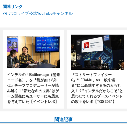
関連リンク
ホロライブ公式YouTubeチャンネル
インテルの「Battlemage（開発
『ストリートファイター
コード名）」を『龍が如く8外
6』“「RaMu」vs一般来場
伝』チーフプロデューサーが読
者”には豪華すぎるあの人も乱
み解く！“新たなAIの世界”はゲ
入！？“インテルだからこそ”と
ーム開発にもユーザーにも恩恵
思わせてくれるブースイベント
を与えていた【イベントレポ】
の数々をレポ【TGS2024】
関連記事