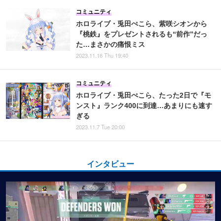
コミュニティ
ホロライブ・兎田ぺこら、紫咲シオンから
『桃鉄』をプレゼントされるも“前作”だっ
た…まさかの痛恨ミス
2023.11.16 Thu 19:40
コミュニティ
ホロライブ・兎田ぺこら、たった2日で『モ
ンスト』ランク400に到達…あまりにも速す
ぎる
2023.11.7 Tue 20:00
インタビュー