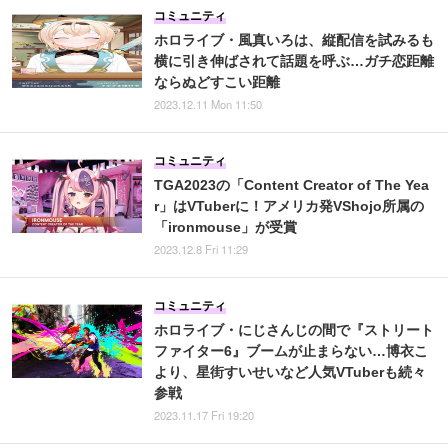
コミュニティ
ホロライブ・風真いろは、縦配信を試みるも
横に引き伸ばされて話題を呼ぶ…ガチ恋距離
ならぬどすこい距離
2023.12.11 Mon 11:50
コミュニティ
TGA2023の「Content Creator of The Yea
r」はVTuberに！アメリカ発VShojo所属の
「ironmouse」が受賞
2023.12.8 Fri 11:29
コミュニティ
ホロライブ・にじさんじの間で『ストリート
ファイター6』ブームが止まらない…博衣こ
より、星街すいせいなど人気VTuberも続々
参戦
2023.11.17 Fri 19:20