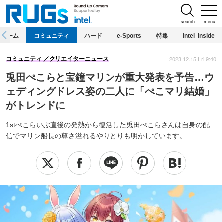
search
menu
ホーム
コミュニティ
ハード
e-Sports
特集
Intel Inside
2023.12.15 Fri 9:40
コミュニティ
クリエイターニュース
兎田ぺこらと宝鐘マリンが重大発表を予告…ウ
ェディングドレス姿の二人に「ぺこマリ結婚」
がトレンドに
1stぺこらいぶ直後の発熱から復活した兎田ぺこらさんは自身の配
信でマリン船長の尊さ溢れるやりとりも明かしています。