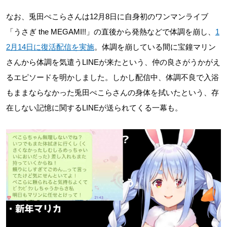
なお、兎田ぺこらさんは12月8日に自身初のワンマンライブ
「うさぎ the MEGAMI!!」の直後から発熱などで体調を崩し、
1
2月14日に復活配信を実施
。体調を崩している間に宝鐘マリン
さんから体調を気遣うLINEが来たという、仲の良さがうかがえ
るエピソードを明かしました。しかし配信中、体調不良で入浴
もままならなかった兎田ぺこらさんの身体を拭いたという、存
在しない記憶に関するLINEが送られてくる一幕も。