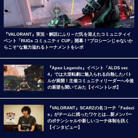
『VALORANT』実況・解説にふり～だ氏を迎えたコミュニティイ
ベント「RUGs コミュニティ CUP」開幕！“プロシーンじゃないか
らこそ”な魅力溢れるトーナメントをレポ
『Apex Legends』イベント「ALDS ver.
4」では大逆転劇に魅入られる白熱したバト
ルが展開！主催コミュニティリーダーへ今後
の展望も聞いてみた【イベントレポ】
『VALORANT』SCARZの名コーチ「Fadezi
s」がチームに残ったワケとは…新メンバー
のポテンシャルや新しいコーチ体制を訊く
【インタビュー】