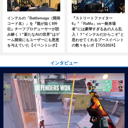
インテルの「Battlemage（開発
『ストリートファイター
コード名）」を『龍が如く8外
6』“「RaMu」vs一般来場
伝』チーフプロデューサーが読
者”には豪華すぎるあの人も乱
み解く！“新たなAIの世界”はゲ
入！？“インテルだからこそ”と
ーム開発にもユーザーにも恩恵
思わせてくれるブースイベント
を与えていた【イベントレポ】
の数々をレポ【TGS2024】
インタビュー