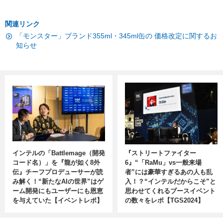
関連リンク
「モンスター」ブランド355ml・345ml缶の 価格改定に関するお
知らせ
インテルの「Battlemage（開発
『ストリートファイター
コード名）」を『龍が如く8外
6』“「RaMu」vs一般来場
伝』チーフプロデューサーが読
者”には豪華すぎるあの人も乱
み解く！“新たなAIの世界”はゲ
入！？“インテルだからこそ”と
ーム開発にもユーザーにも恩恵
思わせてくれるブースイベント
を与えていた【イベントレポ】
の数々をレポ【TGS2024】