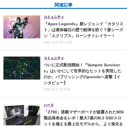
関連記事
コミュニティ
『Apex Legends』新レジェンド「カタリス
ト」は液体磁石の壁で銃弾を防ぐ？新シーズ
ン「エクリプス」ローンチトレイラー！
2022.10.21 Fri 14:33
コミュニティ
ついに正式配信開始！『Vampire Survivor
s』はいかにして世界的なヒットを実現した
のか。パブリッシングのponcleへ直撃【イ
ンタビュー】
2022.10.21 Fri 9:43
ハード
「Z790」搭載マザーボードが披露されたMSI
製品発表会をレポ！最大7基のM.2 SSDスロ
ットを備える最上位モデルから、より進化を