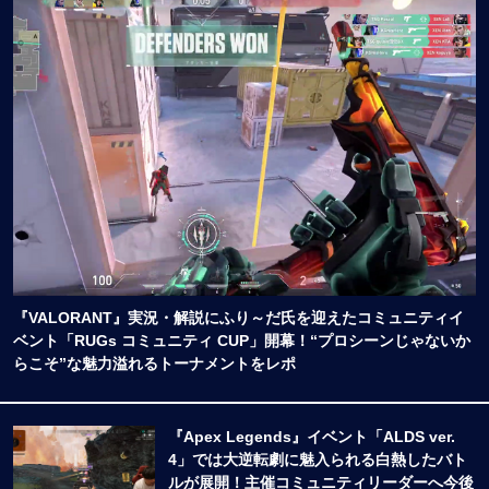
『VALORANT』実況・解説にふり～だ氏を迎えたコミュニティイ
ベント「RUGs コミュニティ CUP」開幕！“プロシーンじゃないか
らこそ”な魅力溢れるトーナメントをレポ
『Apex Legends』イベント「ALDS ver.
4」では大逆転劇に魅入られる白熱したバト
ルが展開！主催コミュニティリーダーへ今後