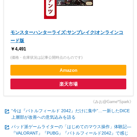
モンスターハンターライズ:サンブレイク|オンラインコ
ード版
￥4,491
(価格・在庫状況は記事公開時点のものです)
Amazon
楽天市場
《みお@Game*Spark》
“今は『バトルフィールド 2042』だけに集中”…一新したDICE
上層部が改善への意気込みを語る
パッド派ゲームライターの「はじめてのマウス操作」体験記―
『VALORANT』『PUBG』『バトルフィールド2042』で感じ