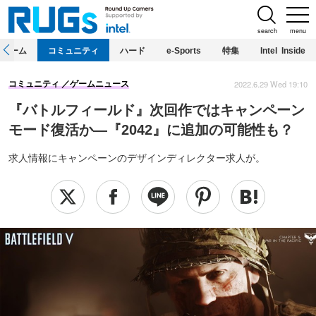
search
menu
ホーム
コミュニティ
ハード
e-Sports
特集
Intel Inside
2022.6.29 Wed 19:10
コミュニティ
ゲームニュース
『バトルフィールド』次回作ではキャンペーン
モード復活か―『2042』に追加の可能性も？
求人情報にキャンペーンのデザインディレクター求人が。