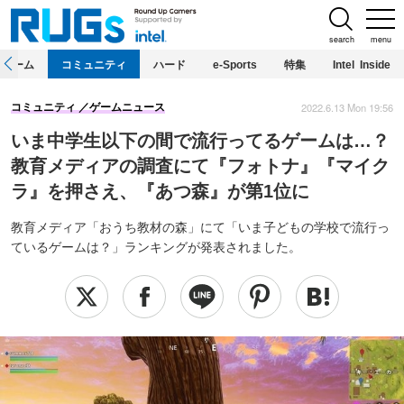
search
menu
ホーム
コミュニティ
ハード
e-Sports
特集
Intel Inside
2022.6.13 Mon 19:56
コミュニティ
ゲームニュース
いま中学生以下の間で流行ってるゲームは…？
教育メディアの調査にて『フォトナ』『マイク
ラ』を押さえ、『あつ森』が第1位に
教育メディア「おうち教材の森」にて「いま子どもの学校で流行っ
ているゲームは？」ランキングが発表されました。