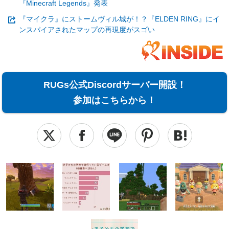
『Minecraft Legends』発表
『マイクラ』にストームヴィル城が！？『ELDEN RING』にイ
ンスパイアされたマップの再現度がスゴい
RUGs公式Discordサーバー開設！
参加はこちらから！