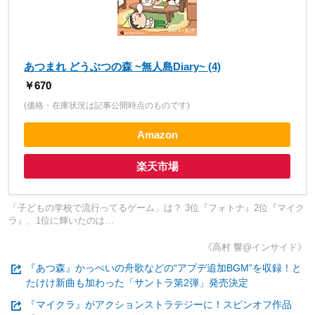
あつまれ どうぶつの森 ~無人島Diary~ (4)
￥670
(価格・在庫状況は記事公開時点のものです)
Amazon
楽天市場
「子どもの学校で流行ってるゲーム」は？ 3位『フォトナ』2位『マイク
ラ』、1位に輝いたのは…
《高村 響@インサイド》
『あつ森』かっぺいの舟歌などの“アプデ追加BGM”を収録！と
たけけ新曲も加わった「サントラ第2弾」発売決定
『マイクラ』がアクションストラテジーに！スピンオフ作品