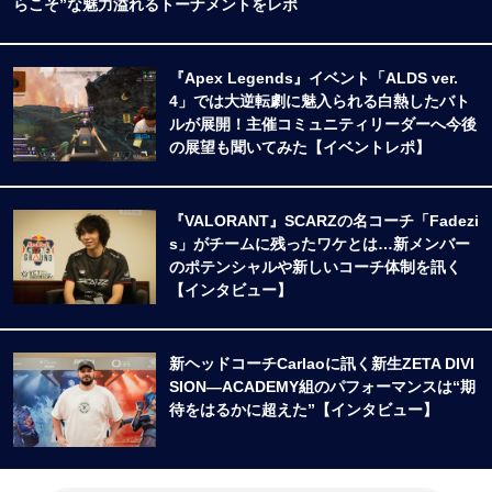
らこそ”な魅力溢れるトーナメントをレポ
『Apex Legends』イベント「ALDS ver.
4」では大逆転劇に魅入られる白熱したバト
ルが展開！主催コミュニティリーダーへ今後
の展望も聞いてみた【イベントレポ】
『VALORANT』SCARZの名コーチ「Fadezi
s」がチームに残ったワケとは…新メンバー
のポテンシャルや新しいコーチ体制を訊く
【インタビュー】
新ヘッドコーチCarlaoに訊く新生ZETA DIVI
SION―ACADEMY組のパフォーマンスは“期
待をはるかに超えた”【インタビュー】