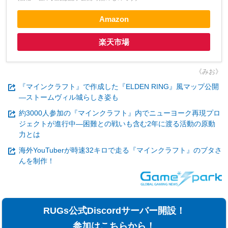
Amazon
楽天市場
《みお》
『マインクラフト』で作成した『ELDEN RING』風マップ公開
―ストームヴィル城らしき姿も
約3000人参加の『マインクラフト』内でニューヨーク再現プロ
ジェクトが進行中―困難との戦いも含む2年に渡る活動の原動
力とは
海外YouTuberが時速32キロで走る『マインクラフト』のブタさ
んを制作！
RUGs公式Discordサーバー開設！
参加はこちらから！