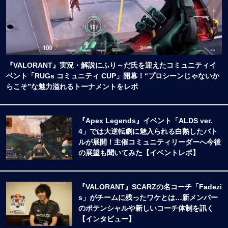
『VALORANT』実況・解説にふり～だ氏を迎えたコミュニティイ
ベント「RUGs コミュニティ CUP」開幕！“プロシーンじゃないか
らこそ”な魅力溢れるトーナメントをレポ
『Apex Legends』イベント「ALDS ver.
4」では大逆転劇に魅入られる白熱したバト
ルが展開！主催コミュニティリーダーへ今後
の展望も聞いてみた【イベントレポ】
『VALORANT』SCARZの名コーチ「Fadezi
s」がチームに残ったワケとは…新メンバー
のポテンシャルや新しいコーチ体制を訊く
【インタビュー】