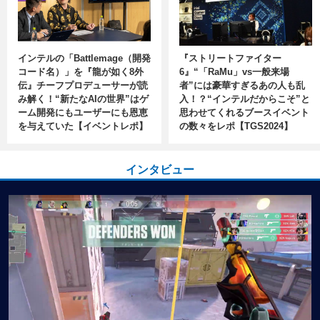
インテルの「Battlemage（開発
『ストリートファイター
コード名）」を『龍が如く8外
6』“「RaMu」vs一般来場
伝』チーフプロデューサーが読
者”には豪華すぎるあの人も乱
み解く！“新たなAIの世界”はゲ
入！？“インテルだからこそ”と
ーム開発にもユーザーにも恩恵
思わせてくれるブースイベント
を与えていた【イベントレポ】
の数々をレポ【TGS2024】
インタビュー