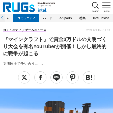
search
menu
ホーム
コミュニティ
ハード
e-Sports
特集
Intel Inside
2022.6.9 Thu 14:13
コミュニティ
ゲームニュース
『マインクラフト』で賞金3万ドルの文明づく
り大会を有名YouTuberが開催！しかし最終的
に戦争が起こる
文明同士で争い合う……。