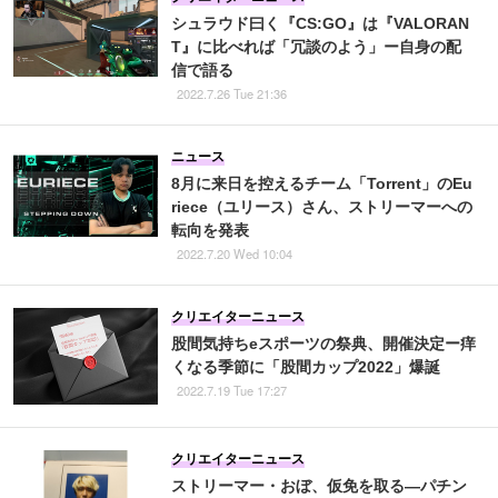
シュラウド曰く『CS:GO』は『VALORAN
T』に比べれば「冗談のよう」ー自身の配
信で語る
2022.7.26 Tue 21:36
ニュース
8月に来日を控えるチーム「Torrent」のEu
riece（ユリース）さん、ストリーマーへの
転向を発表
2022.7.20 Wed 10:04
クリエイターニュース
股間気持ちeスポーツの祭典、開催決定ー痒
くなる季節に「股間カップ2022」爆誕
2022.7.19 Tue 17:27
クリエイターニュース
ストリーマー・おぼ、仮免を取る―パチン