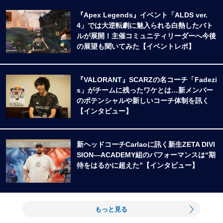
『Apex Legends』イベント「ALDS ver.
4」では大逆転劇に魅入られる白熱したバト
ルが展開！主催コミュニティリーダーへ今後
の展望も聞いてみた【イベントレポ】
『VALORANT』SCARZの名コーチ「Fadezi
s」がチームに残ったワケとは…新メンバー
のポテンシャルや新しいコーチ体制を訊く
【インタビュー】
新ヘッドコーチCarlaoに訊く新生ZETA DIVI
SION―ACADEMY組のパフォーマンスは“期
待をはるかに超えた”【インタビュー】
もっと見る