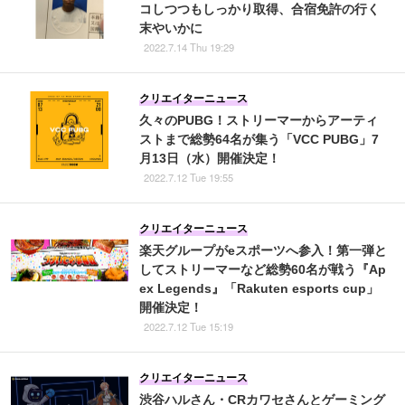
コしつつもしっかり取得、合宿免許の行く
末やいかに
2022.7.14 Thu 19:29
クリエイターニュース
久々のPUBG！ストリーマーからアーティ
ストまで総勢64名が集う「VCC PUBG」7
月13日（水）開催決定！
2022.7.12 Tue 19:55
クリエイターニュース
楽天グループがeスポーツへ参入！第一弾と
してストリーマーなど総勢60名が戦う『Ap
ex Legends』「Rakuten esports cup」
開催決定！
2022.7.12 Tue 15:19
クリエイターニュース
渋谷ハルさん・CRカワセさんとゲーミング