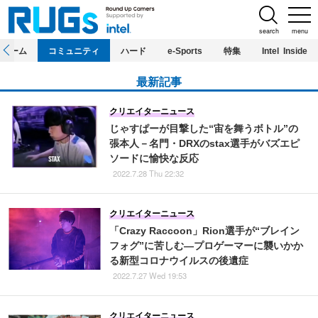
search
menu
ホーム
コミュニティ
ハード
e-Sports
特集
Intel Inside
最新記事
クリエイターニュース
じゃすぱーが目撃した“宙を舞うボトル”の
張本人－名門・DRXのstax選手がバズエピ
ソードに愉快な反応
2022.7.28 Thu 22:32
クリエイターニュース
「Crazy Raccoon」Rion選手が“ブレイン
フォグ”に苦しむ―プロゲーマーに襲いかか
る新型コロナウイルスの後遺症
2022.7.27 Wed 19:53
クリエイターニュース