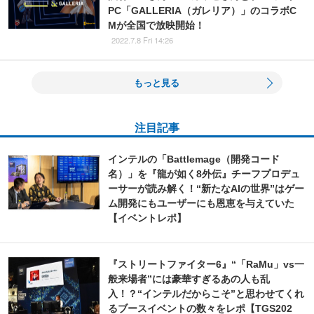
PC「GALLERIA（ガレリア）」のコラボC
Mが全国で放映開始！
2022.7.8 Fri 14:26
もっと見る
注目記事
インテルの「Battlemage（開発コード
名）」を『龍が如く8外伝』チーフプロデュ
ーサーが読み解く！“新たなAIの世界”はゲー
ム開発にもユーザーにも恩恵を与えていた
【イベントレポ】
『ストリートファイター6』“「RaMu」vs一
般来場者”には豪華すぎるあの人も乱
入！？“インテルだからこそ”と思わせてくれ
るブースイベントの数々をレポ【TGS202