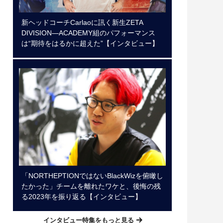
新ヘッドコーチCarlaoに訊く新生ZETA
DIVISION―ACADEMY組のパフォーマンス
は“期待をはるかに超えた”【インタビュー】
「NORTHEPTIONではないBlackWizを俯瞰し
たかった」チームを離れたワケと、後悔の残
る2023年を振り返る【インタビュー】
インタビュー特集をもっと見る