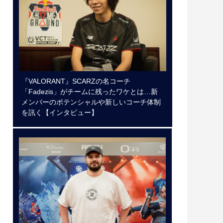
『VALORANT』SCARZの名コーチ
「Fadezis」がチームに残ったワケとは…新
メンバーのポテンシャルや新しいコーチ体制
を訊く【インタビュー】