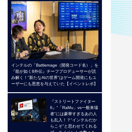
インテルの「Battlemage（開発コード名）」を
『龍が如く8外伝』チーフプロデューサーが読
み解く！“新たなAIの世界”はゲーム開発にもユ
ーザーにも恩恵を与えていた【イベントレポ】
『ストリートファイター
6』“「RaMu」vs一般来場
者”には豪華すぎるあの人
も乱入！？“インテルだか
らこそ”と思わせてくれる