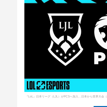
『LoL』日本リーグ（LJL）がPCSへ加入…日本から世界大会