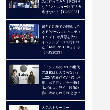
スに行ってみた！PC好き
なら“マイスター制度”も見
逃せない？【TGS2023】
超至近距離での観戦もで
きる“ゲームコミュニティ
イベント”が異彩を放つ！
インテルブースで行われ
た「AMORIS CUP」レポ
【TGS2023】
「インテルのCPUの世代
の進化はとんでもない」
…22/7の新作MV「僕は今
夜、出て行く」を手掛け
るバルスに訊く、映像制
作に求められるPCとは？
人気ストリーマー・