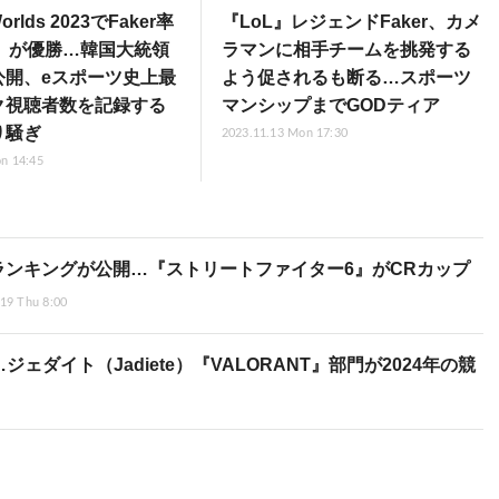
rlds 2023でFaker率
『LoL』レジェンドFaker、カメ
1」が優勝…韓国大統領
ラマンに相手チームを挑発する
公開、eスポーツ史上最
よう促されるも断る…スポーツ
ク視聴者数を記録する
マンシップまでGODティア
り騒ぎ
2023.11.13 Mon 17:30
n 14:45
ツランキングが公開…『ストリートファイター6』がCRカップ
19 Thu 8:00
イト（Jadiete）『VALORANT』部門が2024年の競