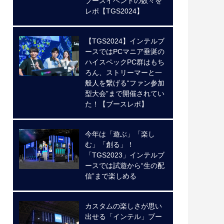
ブースイベントの数々を
レポ【TGS2024】
【TGS2024】インテルブ
ースではPCマニア垂涎の
ハイスペックPC群はもち
ろん、ストリーマーと一
般人を繋げる“ファン参加
型大会”まで開催されてい
た！【ブースレポ】
今年は「遊ぶ」「楽し
む」「創る」！
「TGS2023」インテルブ
ースでは試遊から“生の配
信”まで楽しめる
カスタムの楽しさが思い
出せる「インテル」ブー