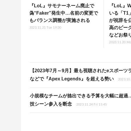
『LoL』サモナーネーム廃止で
『LoL』Wo
偽“Faker”発生中…名前の変更で
いる「T
もバランス調整が実施される
が祝辞を
高のピー
2023.11.21 Tue 19:30
などお祭
2023.11.20 Mo
【2023年7月～9月】最も視聴されたeスポー
などで『Apex Legends』を超える勢い
2023.10.
小規模なチームが捻出できる予算を大幅に超過…ジェダ
技シーン参入を断念
2023.11.24 Fri 15:45