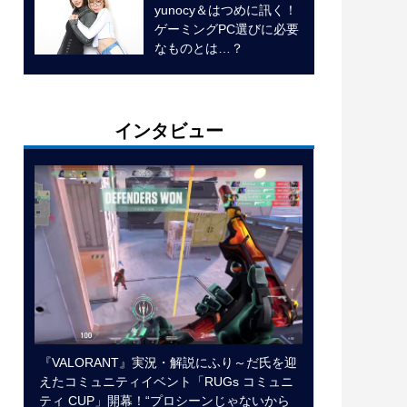
yunocy＆はつめに訊く！
ゲーミングPC選びに必要
なものとは…？
インタビュー
『VALORANT』実況・解説にふり～だ氏を迎
えたコミュニティイベント「RUGs コミュニ
ティ CUP」開幕！“プロシーンじゃないから