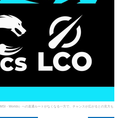
（MSI・Worlds）への直通ルートがなくなる一方で、チャンスが広がるとの見方も