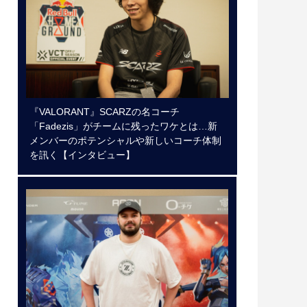
『VALORANT』SCARZの名コーチ
「Fadezis」がチームに残ったワケとは…新
メンバーのポテンシャルや新しいコーチ体制
を訊く【インタビュー】