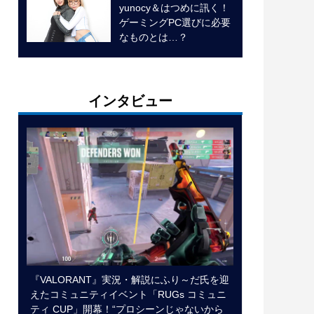
yunocy＆はつめに訊く！
ゲーミングPC選びに必要
なものとは…？
インタビュー
『VALORANT』実況・解説にふり～だ氏を迎
えたコミュニティイベント「RUGs コミュニ
ティ CUP」開幕！“プロシーンじゃないから