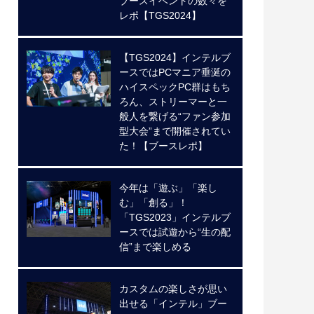
ブースイベントの数々を
レポ【TGS2024】
【TGS2024】インテルブ
ースではPCマニア垂涎の
ハイスペックPC群はもち
ろん、ストリーマーと一
般人を繋げる“ファン参加
型大会”まで開催されてい
た！【ブースレポ】
今年は「遊ぶ」「楽し
む」「創る」！
「TGS2023」インテルブ
ースでは試遊から“生の配
信”まで楽しめる
カスタムの楽しさが思い
出せる「インテル」ブー