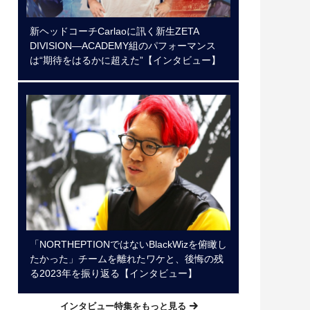
新ヘッドコーチCarlaoに訊く新生ZETA
DIVISION―ACADEMY組のパフォーマンス
は“期待をはるかに超えた”【インタビュー】
「NORTHEPTIONではないBlackWizを俯瞰し
たかった」チームを離れたワケと、後悔の残
る2023年を振り返る【インタビュー】
インタビュー特集をもっと見る