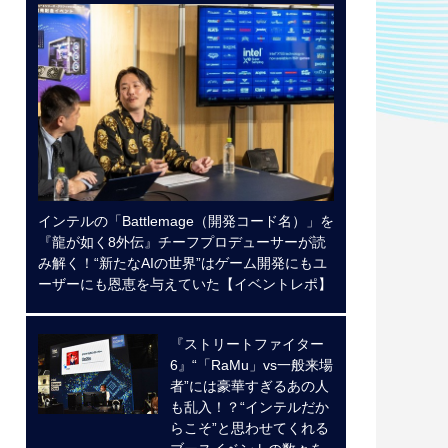
インテルの「Battlemage（開発コード名）」を
『龍が如く8外伝』チーフプロデューサーが読
み解く！“新たなAIの世界”はゲーム開発にもユ
ーザーにも恩恵を与えていた【イベントレポ】
『ストリートファイター
6』“「RaMu」vs一般来場
者”には豪華すぎるあの人
も乱入！？“インテルだか
らこそ”と思わせてくれる