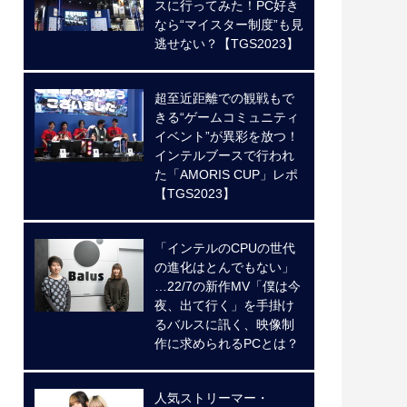
スに行ってみた！PC好き
なら“マイスター制度”も見
逃せない？【TGS2023】
超至近距離での観戦もで
きる“ゲームコミュニティ
イベント”が異彩を放つ！
インテルブースで行われ
た「AMORIS CUP」レポ
【TGS2023】
「インテルのCPUの世代
の進化はとんでもない」
…22/7の新作MV「僕は今
夜、出て行く」を手掛け
るバルスに訊く、映像制
作に求められるPCとは？
人気ストリーマー・