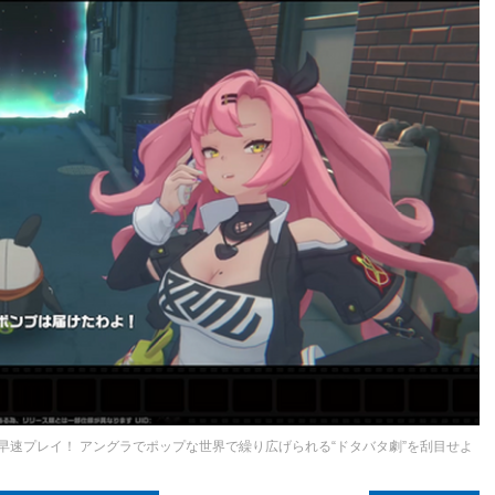
トを早速プレイ！ アングラでポップな世界で繰り広げられる“ドタバタ劇”を刮目せよ