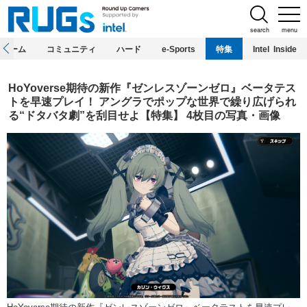
search
menu
ホーム
コミュニティ
ハード
e-Sports
特集
Intel Inside
HoYoverse期待の新作『ゼンレスゾーンゼロ』ベータテス
トを早速プレイ！ アングラでポップな世界で繰り広げられ
る“ドタバタ劇”を刮目せよ【特集】 4枚目の写真・画像