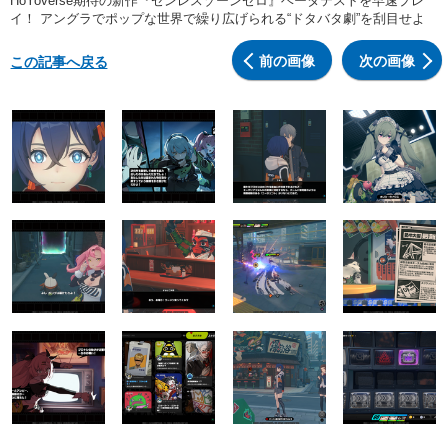
HoYoverse期待の新作『ゼンレスゾーンゼロ』ベータテストを早速プレ
イ！ アングラでポップな世界で繰り広げられる“ドタバタ劇”を刮目せよ
前の画像
次の画像
この記事へ戻る