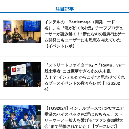
注目記事
インテルの「Battlemage（開発コード
名）」を『龍が如く8外伝』チーフプロデュ
ーサーが読み解く！“新たなAIの世界”はゲー
ム開発にもユーザーにも恩恵を与えていた
【イベントレポ】
『ストリートファイター6』“「RaMu」vs一
般来場者”には豪華すぎるあの人も乱
入！？“インテルだからこそ”と思わせてくれ
るブースイベントの数々をレポ【TGS202
4】
【TGS2024】インテルブースではPCマニア
垂涎のハイスペックPC群はもちろん、スト
リーマーと一般人を繋げる“ファン参加型大
会”まで開催されていた！【ブースレポ】