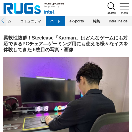
search
menu
ホーム
コミュニティ
ハード
e-Sports
特集
Intel Inside
柔軟性抜群！Steelcase「Karman」はどんなゲームにも対
応できるPCチェア―ゲーミング用にも使える様々なイスを
体験してきた 6枚目の写真・画像